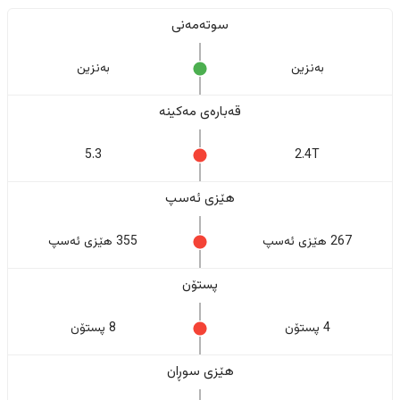
سوتەمەنی
بەنزین
بەنزین
قەبارەی مەکینە
5.3
2.4T
هێزی ئەسپ
267 هێزی ئەسپ
355 هێزی ئەسپ
پستۆن
4 پستۆن
8 پستۆن
هێزی سوڕان