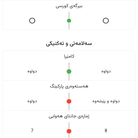
بیرگەی کورسی
سەلامەتی و تەکنیکی
کامێرا
دواوە
دواوە
هەستەوەری پارکینگ
دواوە و پێشەوە
دواوە
ژمارەی جانتای هەوایی
7
8