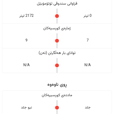
فراوانی سندوقی ئۆتۆمۆبێل
0 لیتر
2172 لیتر
ژمارەی کورسیەکان
9
7
تواناى بار هەڵگرتن (تەن)
N/A
N/A
ڕوی ناوەوە
ماددەی کورسییەکان
جلد
نیو جلد