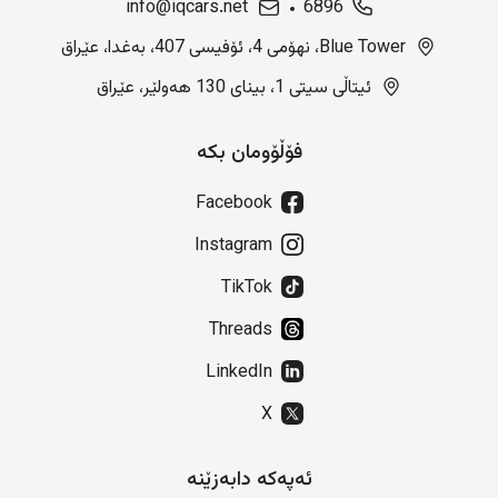
info@iqcars.net
6896
Blue Tower، نهۆمی 4، ئۆفیسی 407، بەغدا، عێراق
ئیتاڵی سیتی 1، بینای 130 هەولێر، عێراق
فۆڵۆومان بکە
Facebook
Instagram
TikTok
Threads
LinkedIn
X
ئەپەکە دابەزێنە