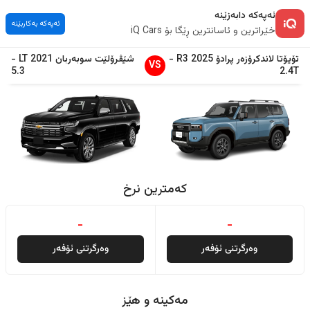
ئەپەکە دابەزێنە
ئەپەکە بەکاربێنە
خێراترین و ئاسانترین ڕێگا بۆ iQ Cars
تۆیۆتا
لاندكرۆزەر پرادۆ
2025
R3
-
شێڤرۆلێت
سوبەربان
2021
LT
-
VS
5.3
2.4T
کەمترین نرخ
-
-
وەرگرتنی ئۆفەر
وەرگرتنی ئۆفەر
مەکینە و هێز