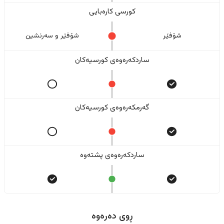
کورسی کارەبایی
شۆفێر
شۆفێر و سەرنشین
ساردکەرەوەی کورسیەکان
گەرمکەرەوەی کورسیەکان
ساردکەرەوەی پشتەوە
ڕوی دەرەوە