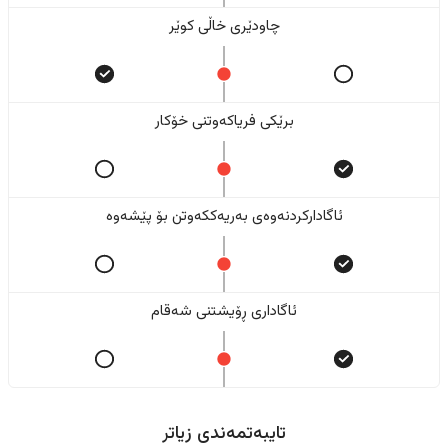
چاودێری خاڵی کوێر
برێکی فریاکەوتنی خۆکار
ئاگادارکردنەوەی بەریەککەوتن بۆ پێشەوە
ئاگاداری ڕۆیشتنی شەقام
تایبەتمەندی زیاتر