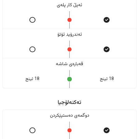
ئەپڵ کار پلەی
ئەندرۆید ئۆتۆ
قەبارەی شاشە
18 ئینج
18 ئینج
تەکنەلۆجیا
دوگمەی دەستپێکردن