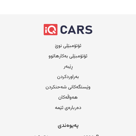
ئۆتۆمبێلی نوێ
ئۆتۆمبێلی بەکارهاتوو
ڕێبەر
بەراوردکردن
وێستگەکانی شەحنکردن
هەواڵەکان
دەربارەی ئێمە
پەیوەندی