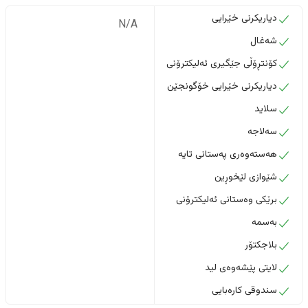
دیاریکرنی خێرایی
N/A
شەغال
کۆنتڕۆڵی جێگیری ئەلیکترۆنی
دیاریکرنی خێرایی خۆگونجێن
سلاید
سەلاجە
هەستەوەری پەستانی تایە
شێوازی لێخوڕین
برێکی وەستانی ئەلیکترۆنی
بەسمە
بلاجکتۆر
لایتی پێشەوەی لید
سندوقی کارەبایی