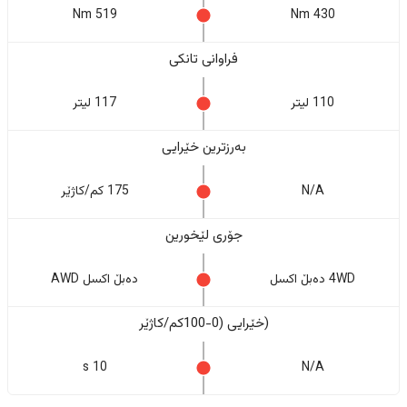
519 Nm
430 Nm
فراوانی تانکی
110 لیتر
117 لیتر
بەرزترین خێرایی
N/A
175 کم/کاژێر
جۆری لێخورین
4WD دەبڵ اکسل
دەبڵ اکسل AWD
(خێرایی (0-100کم/کاژێر
10 s
N/A