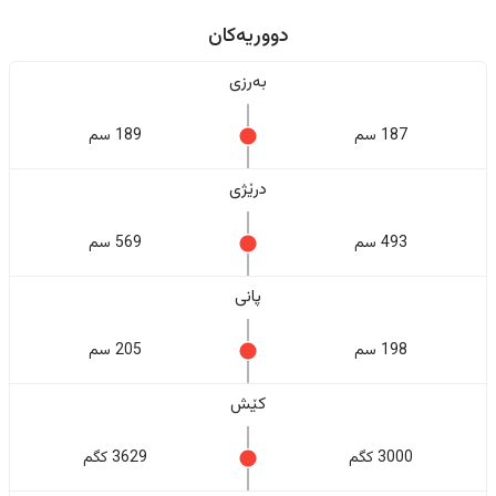
دووریەکان
بەرزی
187 سم
189 سم
درێژی
493 سم
569 سم
پانی
198 سم
205 سم
کێش
3000 کگم
3629 کگم