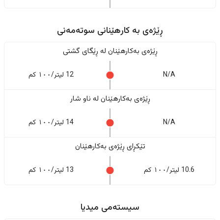
ڕێژەى به کارهێنانی سوتەمەنی
ڕێژەى بەکارهێنان له ڕێگای گشتی
N/A
12 لیتر/١٠٠ کم
ڕێژەى بەکارهێنان له ناو شار
N/A
14 لیتر/١٠٠ کم
تێکڕای ڕێژەى بەکارهێنان
10.6 لیتر/١٠٠ کم
13 لیتر/١٠٠ کم
سیستەمی میدیا