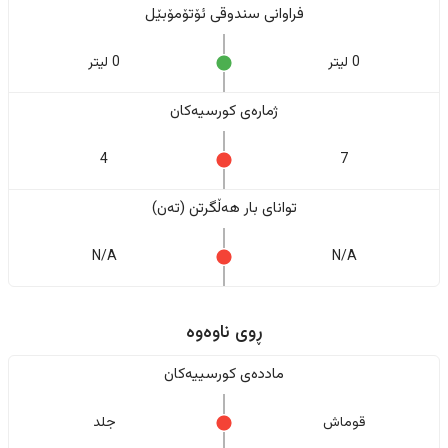
فراوانی سندوقی ئۆتۆمۆبێل
0 لیتر
0 لیتر
ژمارەی کورسیەکان
4
7
تواناى بار هەڵگرتن (تەن)
N/A
N/A
ڕوی ناوەوە
ماددەی کورسییەکان
قوماش
جلد