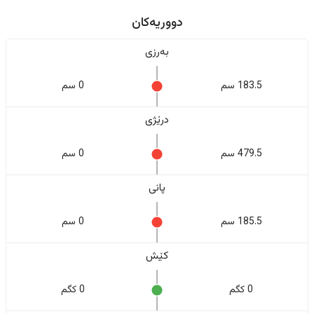
دووریەکان
بەرزی
183.5 سم
0 سم
درێژی
479.5 سم
0 سم
پانی
185.5 سم
0 سم
کێش
0 کگم
0 کگم