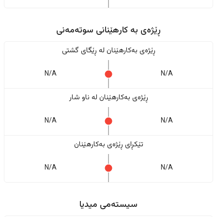
ڕێژەى به کارهێنانی سوتەمەنی
ڕێژەى بەکارهێنان له ڕێگای گشتی
N/A
N/A
ڕێژەى بەکارهێنان له ناو شار
N/A
N/A
تێکڕای ڕێژەى بەکارهێنان
N/A
N/A
سیستەمی میدیا