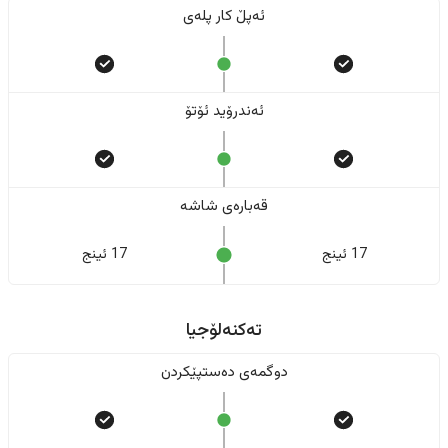
ئەپڵ کار پلەی
ئەندرۆید ئۆتۆ
قەبارەی شاشە
17 ئینج
17 ئینج
تەکنەلۆجیا
دوگمەی دەستپێکردن