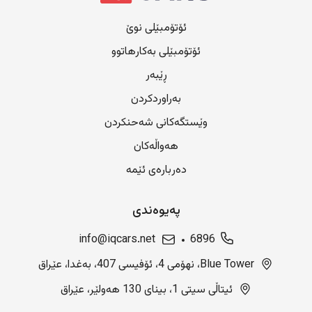
ئۆتۆمبێلی نوێ
ئۆتۆمبێلی بەکارهاتوو
ڕێبەر
بەراوردکردن
وێستگەکانی شەحنکردن
هەواڵەکان
دەربارەی ئێمە
پەیوەندی
info@iqcars.net
6896
Blue Tower، نهۆمی 4، ئۆفیسی 407، بەغدا، عێراق
ئیتاڵی سیتی 1، بینای 130 هەولێر، عێراق