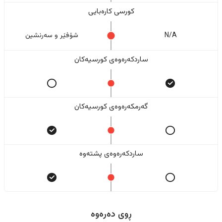
کورسی کارەبایی
N/A
شۆفێر و سەرنشین
ساردکەرەوەی کورسیەکان
گەرمکەرەوەی کورسیەکان
ساردکەرەوەی پشتەوە
ڕوی دەرەوە