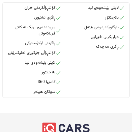
لایتی پێشەوەی لید
کۆنتڕۆڵکردنی خزان
بلاجکتۆر
ڕاگری نشێوی
بارگاویکەرەوەی بێتەل
یاریدەدەری برێک لە کاتی
فریاکەوتن
دیاریکرنی خێرایی
ڕاگرتنی ئۆتۆماتیکی
ڕاگری مەچەک
کۆنتڕۆڵی جێگیری ئەلیکترۆنی
لایتی پێشەوەی لید
بلاجکتۆر
کامێرا 360
سوکان هیتەر