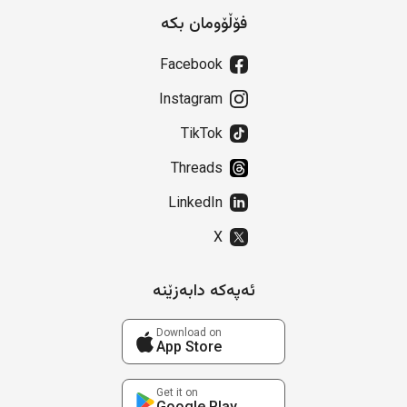
فۆڵۆومان بکە
Facebook
Instagram
TikTok
Threads
LinkedIn
X
ئەپەکە دابەزێنە
Download on
App Store
Get it on