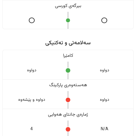
بیرگەی کورسی
سەلامەتی و تەکنیکی
کامێرا
دواوە
دواوە
هەستەوەری پارکینگ
دواوە
دواوە و پێشەوە
ژمارەی جانتای هەوایی
4
N/A