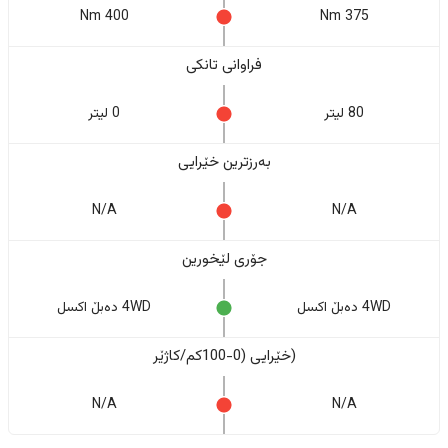
400 Nm
375 Nm
فراوانی تانکی
80 لیتر
0 لیتر
بەرزترین خێرایی
N/A
N/A
جۆری لێخورین
4WD دەبڵ اکسل
4WD دەبڵ اکسل
(خێرایی (0-100کم/کاژێر
N/A
N/A