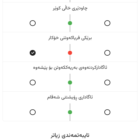
چاودێری خاڵی کوێر
برێکی فریاکەوتنی خۆکار
ئاگادارکردنەوەی بەریەککەوتن بۆ پێشەوە
ئاگاداری ڕۆیشتنی شەقام
تایبەتمەندی زیاتر