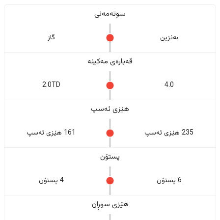
سوتەمەنی
بەنزین
گاز
قەبارەی مەکینە
2.0TD
4.0
هێزی ئەسپ
235 هێزی ئەسپ
161 هێزی ئەسپ
پستۆن
6 پستۆن
4 پستۆن
هێزی سوڕان