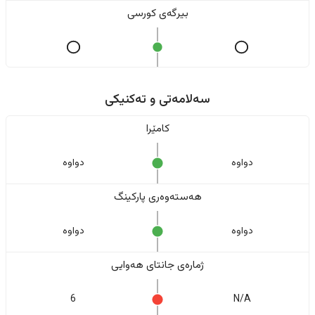
بیرگەی کورسی
سەلامەتی و تەکنیکی
کامێرا
دواوە
دواوە
هەستەوەری پارکینگ
دواوە
دواوە
ژمارەی جانتای هەوایی
6
N/A