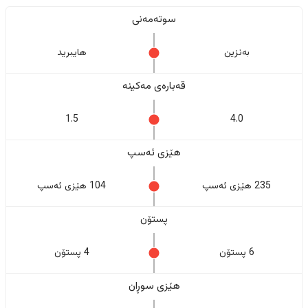
سوتەمەنی
بەنزین
هایبرید
قەبارەی مەکینە
1.5
4.0
هێزی ئەسپ
235 هێزی ئەسپ
104 هێزی ئەسپ
پستۆن
6 پستۆن
4 پستۆن
هێزی سوڕان