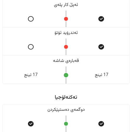
ئەپڵ کار پلەی
ئەندرۆید ئۆتۆ
قەبارەی شاشە
17 ئینج
17 ئینج
تەکنەلۆجیا
دوگمەی دەستپێکردن