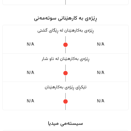
ڕێژەى به کارهێنانی سوتەمەنی
ڕێژەى بەکارهێنان له ڕێگای گشتی
N/A
N/A
ڕێژەى بەکارهێنان له ناو شار
N/A
N/A
تێکڕای ڕێژەى بەکارهێنان
N/A
N/A
سیستەمی میدیا