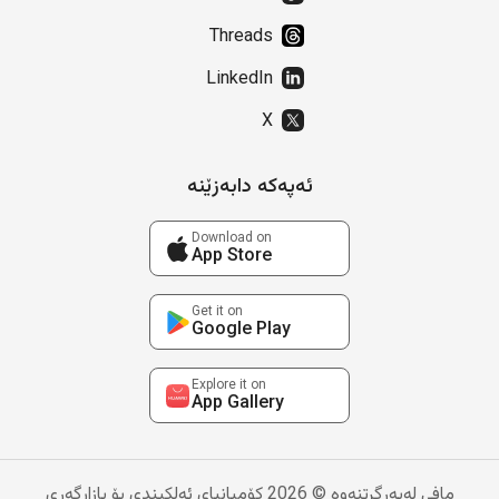
Threads
LinkedIn
X
ئەپەکە دابەزێنە
Download on
App Store
Get it on
Google Play
Explore it on
App Gallery
مافی لەبەرگرتنەوە © 2026 کۆمپانیای ئەلکیندی بۆ بازاڕگەری