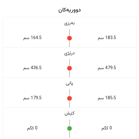
دووریەکان
بەرزی
183.5 سم
164.5 سم
درێژی
479.5 سم
436.5 سم
پانی
185.5 سم
179.5 سم
کێش
0 کگم
0 کگم