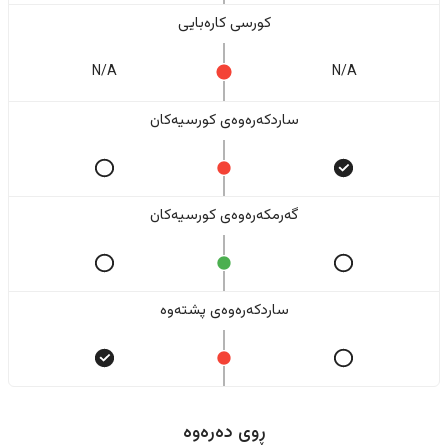
کورسی کارەبایی
N/A
N/A
ساردکەرەوەی کورسیەکان
گەرمکەرەوەی کورسیەکان
ساردکەرەوەی پشتەوە
ڕوی دەرەوە