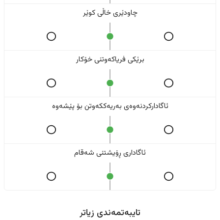
چاودێری خاڵی کوێر
برێکی فریاکەوتنی خۆکار
ئاگادارکردنەوەی بەریەککەوتن بۆ پێشەوە
ئاگاداری ڕۆیشتنی شەقام
تایبەتمەندی زیاتر