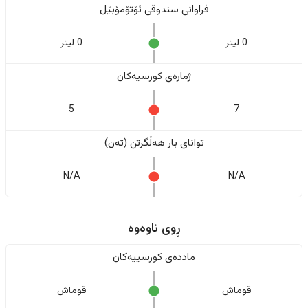
فراوانی سندوقی ئۆتۆمۆبێل
0 لیتر
0 لیتر
ژمارەی کورسیەکان
5
7
تواناى بار هەڵگرتن (تەن)
N/A
N/A
ڕوی ناوەوە
ماددەی کورسییەکان
قوماش
قوماش