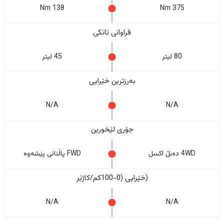
138 Nm
375 Nm
فراوانی تانکی
80 لیتر
45 لیتر
بەرزترین خێرایی
N/A
N/A
جۆری لێخورین
4WD دەبڵ اکسل
FWD پاڵنانی پێشەوە
(خێرایی (0-100کم/کاژێر
N/A
N/A