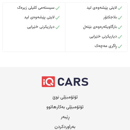
لایتی پێشەوەی لید
سیستەمی کلیلی زیرەک
بلاجکتۆر
لایتی پێشەوەی لید
بارگاویکەرەوەی بێتەل
دیاریکرنی خێرایی
دیاریکرنی خێرایی
ڕاگری مەچەک
ئۆتۆمبێلی نوێ
ئۆتۆمبێلی بەکارهاتوو
ڕێبەر
بەراوردکردن