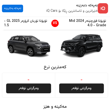
ئەپەکە دابەزێنە
ئەپەکە بەکاربێنە
خێراترین و ئاسانترین ڕێگا بۆ iQ Cars
تۆیۆتا
فۆرچێنەر
2024
Mid
تۆیۆتا
ئۆربان کرۆزەر
2025
GL
-
VS
1.5
4.0
-
Grade
کەمترین نرخ
-
-
وەرگرتنی ئۆفەر
وەرگرتنی ئۆفەر
مەکینە و هێز