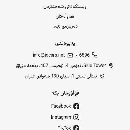
وێستگەکانی شەحنکردن
هەواڵەکان
دەربارەی ئێمە
پەیوەندی
info@iqcars.net
6896
Blue Tower، نهۆمی 4، ئۆفیسی 407، بەغدا، عێراق
ئیتاڵی سیتی 1، بینای 130 هەولێر، عێراق
فۆڵۆومان بکە
Facebook
Instagram
TikTok