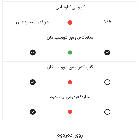
کورسی کارەبایی
N/A
شۆفێر و سەرنشین
ساردکەرەوەی کورسیەکان
گەرمکەرەوەی کورسیەکان
ساردکەرەوەی پشتەوە
ڕوی دەرەوە