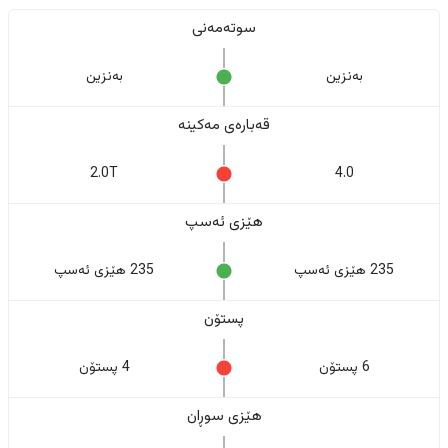
سوتەمەنی
بەنزین
بەنزین
قەبارەی مەکینە
2.0T
4.0
هێزی ئەسپ
235 هێزی ئەسپ
235 هێزی ئەسپ
پستۆن
6 پستۆن
4 پستۆن
هێزی سوڕان