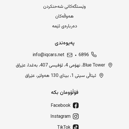
وێستگەکانی شەحنکردن
هەواڵەکان
دەربارەی ئێمە
پەیوەندی
info@iqcars.net
6896
Blue Tower، نهۆمی 4، ئۆفیسی 407، بەغدا، عێراق
ئیتاڵی سیتی 1، بینای 130 هەولێر، عێراق
فۆڵۆومان بکە
Facebook
Instagram
TikTok