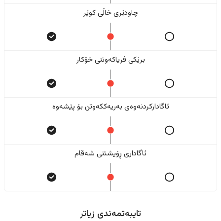
چاودێری خاڵی کوێر
برێکی فریاکەوتنی خۆکار
ئاگادارکردنەوەی بەریەککەوتن بۆ پێشەوە
ئاگاداری ڕۆیشتنی شەقام
تایبەتمەندی زیاتر