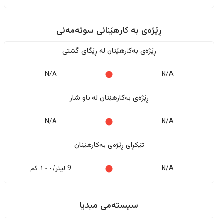
ڕێژەى به کارهێنانی سوتەمەنی
ڕێژەى بەکارهێنان له ڕێگای گشتی
N/A
N/A
ڕێژەى بەکارهێنان له ناو شار
N/A
N/A
تێکڕای ڕێژەى بەکارهێنان
N/A
9 لیتر/١٠٠ کم
سیستەمی میدیا