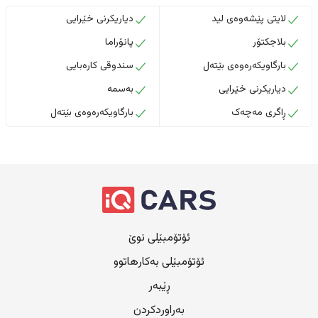
لایتی پێشەوەی لید
دیاریکرنی خێرایی
بلاجکتۆر
پانۆراما
بارگاویکەرەوەی بێتەل
سندوقی کارەبایی
دیاریکرنی خێرایی
بەسمە
ڕاگری مەچەک
بارگاویکەرەوەی بێتەل
ئۆتۆمبێلی نوێ
ئۆتۆمبێلی بەکارهاتوو
ڕێبەر
بەراوردکردن