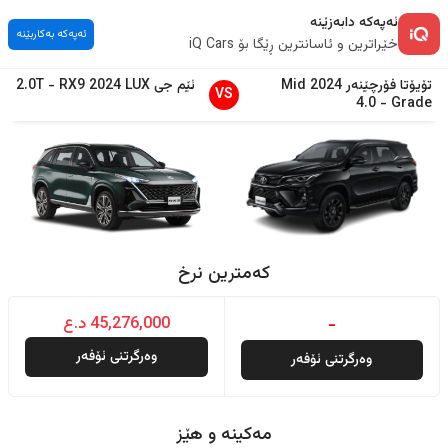
ئەپەکە دابەزێنە
ئەپەکە بەکاربێنە
خێراترین و ئاسانترین ڕێگا بۆ iQ Cars
تۆیۆتا
فۆرچێنەر
2024
Mid
ئێم جی
LUX
2024
RX9
-
2.0T
VS
4.0
-
Grade
کەمترین نرخ
-
45,276,000 د.ع
وەرگرتنی ئۆفەر
وەرگرتنی ئۆفەر
مەکینە و هێز