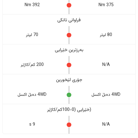
392 Nm
375 Nm
فراوانی تانکی
80 لیتر
70 لیتر
بەرزترین خێرایی
N/A
200 کم/کاژێر
جۆری لێخورین
4WD دەبڵ اکسل
4WD دەبڵ اکسل
(خێرایی (0-100کم/کاژێر
9 s
N/A