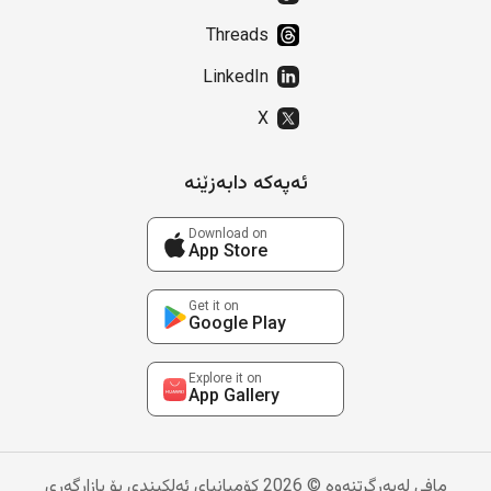
Threads
LinkedIn
X
ئەپەکە دابەزێنە
Download on
App Store
Get it on
Google Play
Explore it on
App Gallery
مافی لەبەرگرتنەوە © 2026 کۆمپانیای ئەلکیندی بۆ بازاڕگەری