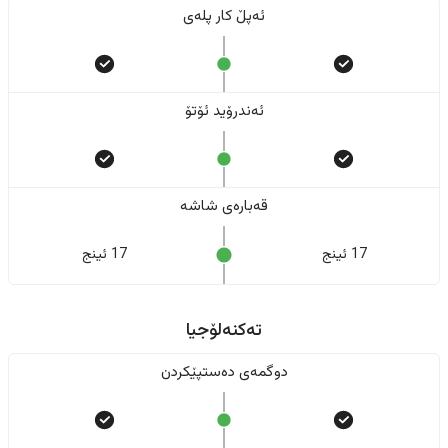
ئەپڵ کار پلەی
ئەندرۆید ئۆتۆ
قەبارەی شاشە
17 ئینج
17 ئینج
تەکنەلۆجیا
دوگمەی دەستپێکردن