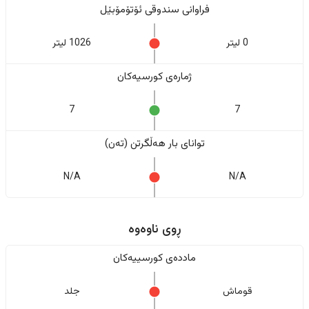
فراوانی سندوقی ئۆتۆمۆبێل
0 لیتر
1026 لیتر
ژمارەی کورسیەکان
7
7
تواناى بار هەڵگرتن (تەن)
N/A
N/A
ڕوی ناوەوە
ماددەی کورسییەکان
قوماش
جلد