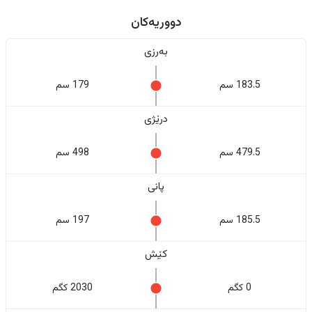
دووریەکان
بەرزی
183.5 سم
179 سم
درێژی
479.5 سم
498 سم
پانی
185.5 سم
197 سم
کێش
0 کگم
2030 کگم