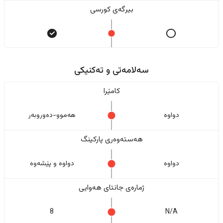
بیرگەی کورسی
سەلامەتی و تەکنیکی
کامێرا
دواوە
هەموو-دەوروبەر
هەستەوەری پارکینگ
دواوە
دواوە و پێشەوە
ژمارەی جانتای هەوایی
8
N/A