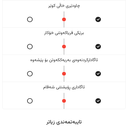
چاودێری خاڵی کوێر
برێکی فریاکەوتنی خۆکار
ئاگادارکردنەوەی بەریەککەوتن بۆ پێشەوە
ئاگاداری ڕۆیشتنی شەقام
تایبەتمەندی زیاتر