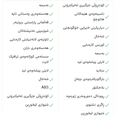
کۆنتڕۆڵی جێگیری ئەلیکترۆنی
بەسمە
ناسینەوەی هێماکانی
هەستەوەری پەستانی تایە
هاتوچۆ
قەڵغانی پاراستنی بزوێنەر
دیاریکرنی خێرایی خۆگونجێن
شوێنپێی تەنیشتەکان
شەغال
ئاوێنەی لاتەنیشتی کارەبایی
کورسی کارەبایی
هەستەوەری باران
بەسمە
سستەمی کوژانەوەی ترافیک
لایتی پێشەوەی لید
لایت
سلاید
لایتی پێشەوەی لید
بارگاویکەرەوەی بێتەل
شەغال
بلاجکتۆر
ABS
ڕووناکی دەوروبەری ژورەوە
کۆنتڕۆڵی جێگیری ئەلیکترۆنی
ڕاگری نشێوی
شێوازی لێخوڕین
شێوازی لێخوڕین