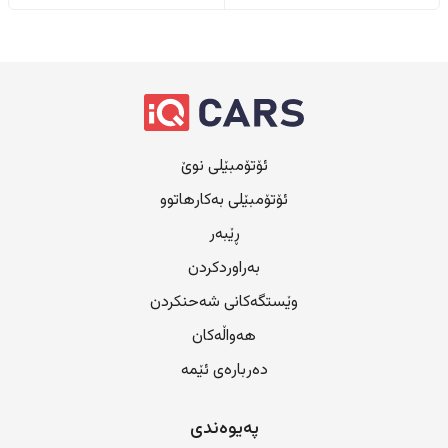
ئۆتۆمبێلی نوێ
ئۆتۆمبێلی بەکارهاتوو
ڕێبەر
بەراوردکردن
وێستگەکانی شەحنکردن
هەواڵەکان
دەربارەی ئێمە
پەیوەندی