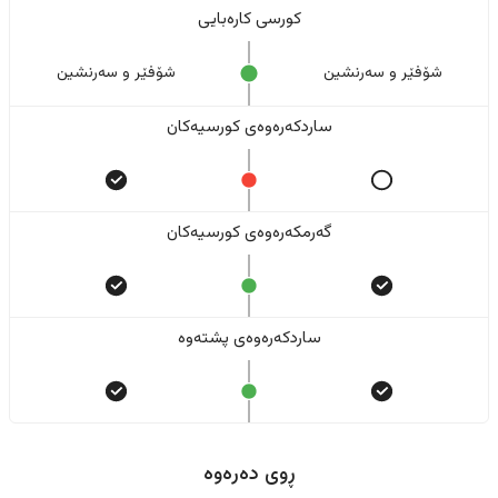
کورسی کارەبایی
شۆفێر و سەرنشین
شۆفێر و سەرنشین
ساردکەرەوەی کورسیەکان
گەرمکەرەوەی کورسیەکان
ساردکەرەوەی پشتەوە
ڕوی دەرەوە