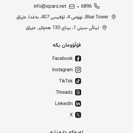
info@iqcars.net
6896
Blue Tower، نهۆمی 4، ئۆفیسی 407، بەغدا، عێراق
ئیتاڵی سیتی 1، بینای 130 هەولێر، عێراق
فۆڵۆومان بکە
Facebook
Instagram
TikTok
Threads
LinkedIn
X
ئەپەکە دابەزێنە