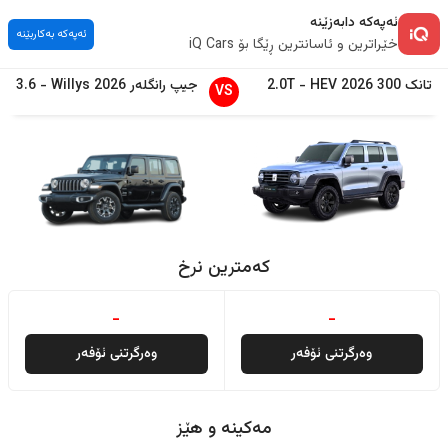
ئەپەکە دابەزێنە
ئەپەکە بەکاربێنە
خێراترین و ئاسانترین ڕێگا بۆ iQ Cars
تانک
300
2026
HEV
-
2.0T
جیپ
رانگلەر
2026
Willys
-
3.6
VS
کەمترین نرخ
-
-
وەرگرتنی ئۆفەر
وەرگرتنی ئۆفەر
مەکینە و هێز