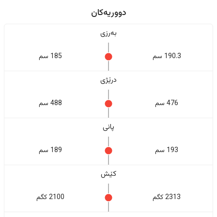
دووریەکان
بەرزی
190.3 سم
185 سم
درێژی
476 سم
488 سم
پانی
193 سم
189 سم
کێش
2313 کگم
2100 کگم