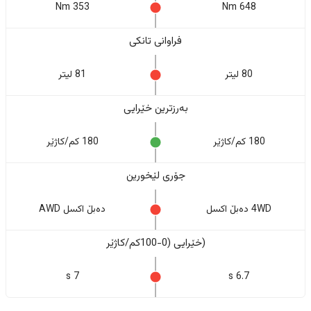
353 Nm
648 Nm
فراوانی تانکی
80 لیتر
81 لیتر
بەرزترین خێرایی
180 کم/کاژێر
180 کم/کاژێر
جۆری لێخورین
4WD دەبڵ اکسل
دەبڵ اکسل AWD
(خێرایی (0-100کم/کاژێر
7 s
6.7 s