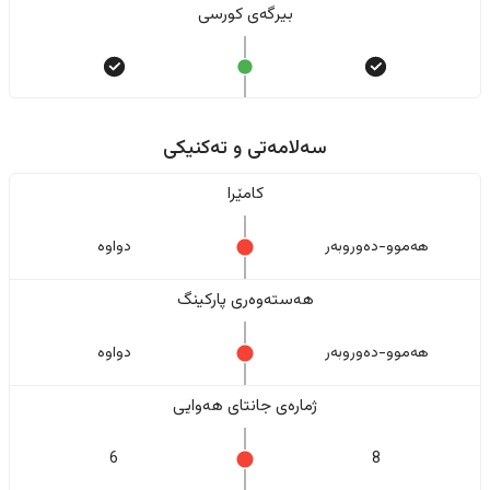
بیرگەی کورسی
سەلامەتی و تەکنیکی
کامێرا
هەموو-دەوروبەر
دواوە
هەستەوەری پارکینگ
هەموو-دەوروبەر
دواوە
ژمارەی جانتای هەوایی
6
8