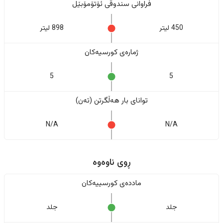
فراوانی سندوقی ئۆتۆمۆبێل
450 لیتر
898 لیتر
ژمارەی کورسیەکان
5
5
تواناى بار هەڵگرتن (تەن)
N/A
N/A
ڕوی ناوەوە
ماددەی کورسییەکان
جلد
جلد