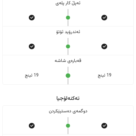
ئەپڵ کار پلەی
ئەندرۆید ئۆتۆ
قەبارەی شاشە
19 ئینج
19 ئینج
تەکنەلۆجیا
دوگمەی دەستپێکردن