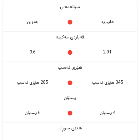
سوتەمەنی
هایبرید
بەنزین
قەبارەی مەکینە
3.6
2.0T
هێزی ئەسپ
345 هێزی ئەسپ
285 هێزی ئەسپ
پستۆن
4 پستۆن
6 پستۆن
هێزی سوڕان