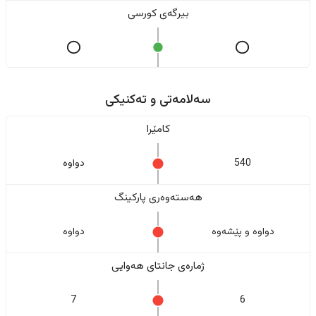
بیرگەی کورسی
سەلامەتی و تەکنیکی
کامێرا
540
دواوە
هەستەوەری پارکینگ
دواوە و پێشەوە
دواوە
ژمارەی جانتای هەوایی
7
6