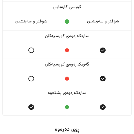
کورسی کارەبایی
شۆفێر و سەرنشین
شۆفێر و سەرنشین
ساردکەرەوەی کورسیەکان
گەرمکەرەوەی کورسیەکان
ساردکەرەوەی پشتەوە
ڕوی دەرەوە