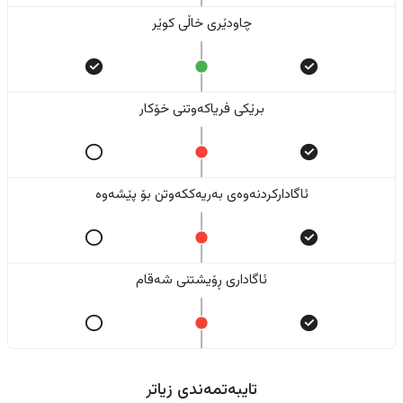
چاودێری خاڵی کوێر
برێکی فریاکەوتنی خۆکار
ئاگادارکردنەوەی بەریەککەوتن بۆ پێشەوە
ئاگاداری ڕۆیشتنی شەقام
تایبەتمەندی زیاتر