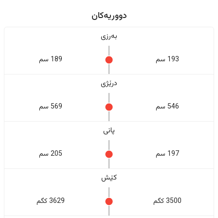
دووریەکان
بەرزی
193 سم
189 سم
درێژی
546 سم
569 سم
پانی
197 سم
205 سم
کێش
3500 کگم
3629 کگم