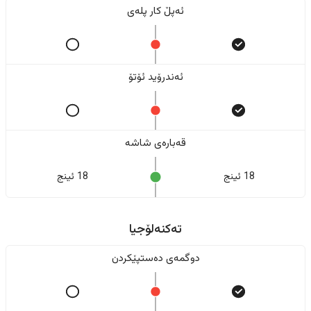
ئەپڵ کار پلەی
ئەندرۆید ئۆتۆ
قەبارەی شاشە
18 ئینج
18 ئینج
تەکنەلۆجیا
دوگمەی دەستپێکردن