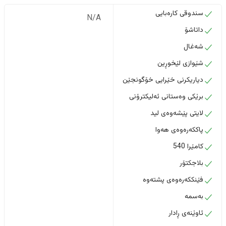
سندوقی کارەبایی
N/A
داتاشۆ
شەغال
شێوازی لێخوڕین
دیاریکرنی خێرایی خۆگونجێن
برێکی وەستانی ئەلیکترۆنی
لایتی پێشەوەی لید
پاککەرەوەی هەوا
كامێرا 540
بلاجکتۆر
فێنککەرەوەی پشتەوە
بەسمە
ئاوێنەی ڕادار