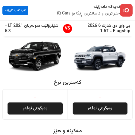
ئەپەکە دابەزێنە
ئەپەکە بەکاربێنە
خێراترین و ئاسانترین ڕێگا بۆ iQ Cars
بی وای دی
شارك 6
2026
شێڤرۆلێت
سوبەربان
2021
LT
-
VS
5.3
1.5T
-
Flagship
کەمترین نرخ
-
-
وەرگرتنی ئۆفەر
وەرگرتنی ئۆفەر
مەکینە و هێز