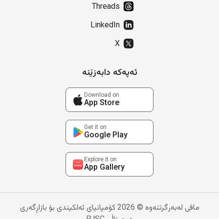
Threads
LinkedIn
X
ئەپەکە دابەزێنە
Download on
App Store
Get it on
Google Play
Explore it on
App Gallery
مافی لەبەرگرتنەوە © 2026 کۆمپانیای ئەلکیندی بۆ بازاڕگەری