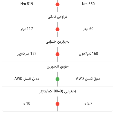
519 Nm
650 Nm
فراوانی تانکی
60 لیتر
117 لیتر
بەرزترین خێرایی
160 کم/کاژێر
175 کم/کاژێر
جۆری لێخورین
دەبڵ اکسل AWD
دەبڵ اکسل AWD
(خێرایی (0-100کم/کاژێر
10 s
5.7 s