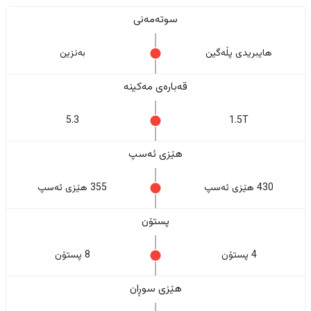
سوتەمەنی
هایبریدی پڵەگین
بەنزین
قەبارەی مەکینە
5.3
1.5T
هێزی ئەسپ
430 هێزی ئەسپ
355 هێزی ئەسپ
پستۆن
4 پستۆن
8 پستۆن
هێزی سوڕان