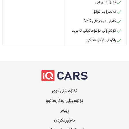
ئەپڵ کارپلەی
ئەندرۆید ئۆتۆ
کلیلی دیجیتاڵی NFC
کۆنتڕۆڵی ئۆتۆماتیکی تەبرید
ڕاگرتنی ئۆتۆماتیکی
ئۆتۆمبێلی نوێ
ئۆتۆمبێلی بەکارهاتوو
ڕێبەر
بەراوردکردن