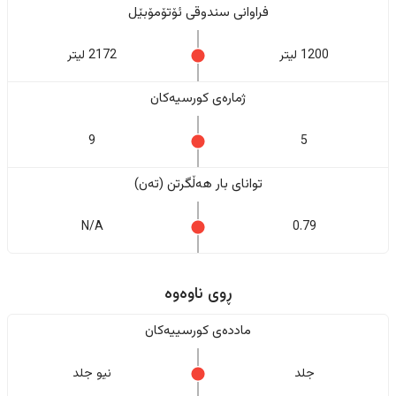
فراوانی سندوقی ئۆتۆمۆبێل
1200 لیتر
2172 لیتر
ژمارەی کورسیەکان
9
5
تواناى بار هەڵگرتن (تەن)
N/A
0.79
ڕوی ناوەوە
ماددەی کورسییەکان
جلد
نیو جلد