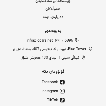
وێستگەکانی شەحنکردن
هەواڵەکان
دەربارەی ئێمە
پەیوەندی
info@iqcars.net
6896
Blue Tower، نهۆمی 4، ئۆفیسی 407، بەغدا، عێراق
ئیتاڵی سیتی 1، بینای 130 هەولێر، عێراق
فۆڵۆومان بکە
Facebook
Instagram
TikTok