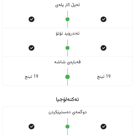
ئەپڵ کار پلەی
ئەندرۆید ئۆتۆ
قەبارەی شاشە
19 ئینج
19 ئینج
تەکنەلۆجیا
دوگمەی دەستپێکردن