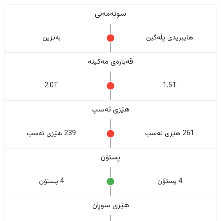
سوتەمەنی
هایبریدی پڵەگین
بەنزین
قەبارەی مەکینە
2.0T
1.5T
هێزی ئەسپ
261 هێزی ئەسپ
239 هێزی ئەسپ
پستۆن
4 پستۆن
4 پستۆن
هێزی سوڕان