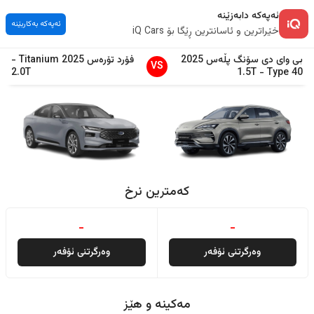
ئەپەکە دابەزێنە
ئەپەکە بەکاربێنە
خێراترین و ئاسانترین ڕێگا بۆ iQ Cars
بی وای دی
سۆنگ پڵەس
2025
فۆرد
تۆرەس
2025
Titanium
-
VS
2.0T
1.5T
-
Type 40
کەمترین نرخ
-
-
وەرگرتنی ئۆفەر
وەرگرتنی ئۆفەر
مەکینە و هێز