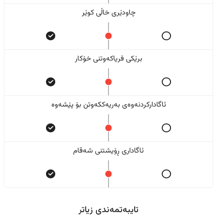
چاودێری خاڵی کوێر
برێکی فریاکەوتنی خۆکار
ئاگادارکردنەوەی بەریەککەوتن بۆ پێشەوە
ئاگاداری ڕۆیشتنی شەقام
تایبەتمەندی زیاتر