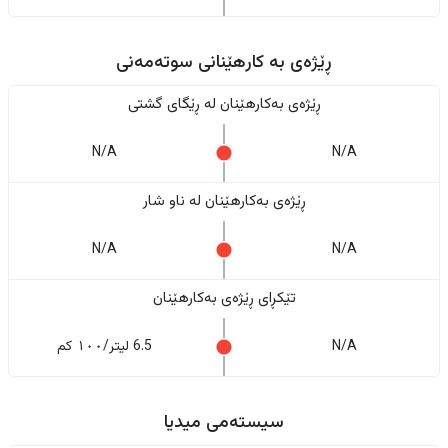
ڕێژەى به کارهێنانی سوتەمەنی
ڕێژەى بەکارهێنان له ڕێگای گشتی
N/A
N/A
ڕێژەى بەکارهێنان له ناو شار
N/A
N/A
تێکڕای ڕێژەى بەکارهێنان
N/A
6.5 لیتر/١٠٠ کم
سیستەمی میدیا