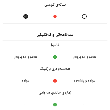
بیرگەی کورسی
سەلامەتی و تەکنیکی
کامێرا
هەموو-دەوروبەر
هەموو-دەوروبەر
هەستەوەری پارکینگ
دواوە و پێشەوە
دواوە
ژمارەی جانتای هەوایی
6
6