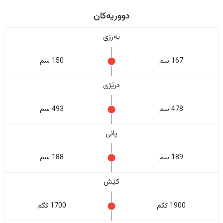
دووریەکان
بەرزی
167 سم
150 سم
درێژی
478 سم
493 سم
پانی
189 سم
188 سم
کێش
1900 کگم
1700 کگم