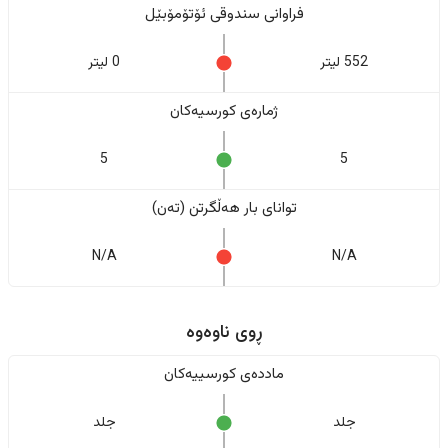
فراوانی سندوقی ئۆتۆمۆبێل
552 لیتر
0 لیتر
ژمارەی کورسیەکان
5
5
تواناى بار هەڵگرتن (تەن)
N/A
N/A
ڕوی ناوەوە
ماددەی کورسییەکان
جلد
جلد