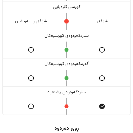
کورسی کارەبایی
شۆفێر
شۆفێر و سەرنشین
ساردکەرەوەی کورسیەکان
گەرمکەرەوەی کورسیەکان
ساردکەرەوەی پشتەوە
ڕوی دەرەوە