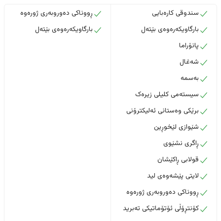
سندوقی کارەبایی
ڕووناکی دەوروبەری ژورەوە
بارگاویکەرەوەی بێتەل
بارگاویکەرەوەی بێتەل
پانۆراما
شەغال
بەسمە
سیستەمی کلیلی زیرەک
برێکی وەستانی ئەلیکترۆنی
شێوازی لێخوڕین
ڕاگری نشێوی
قولابی ڕاکێشان
لایتی پێشەوەی لید
ڕووناکی دەوروبەری ژورەوە
کۆنتڕۆڵی ئۆتۆماتیکی تەبرید