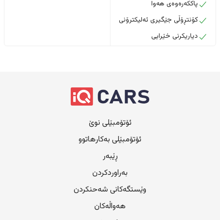
پاککەرەوەی هەوا
کۆنتڕۆڵی جێگیری ئەلیکترۆنی
دیاریکرنی خێرایی
ئۆتۆمبێلی نوێ
ئۆتۆمبێلی بەکارهاتوو
ڕێبەر
بەراوردکردن
وێستگەکانی شەحنکردن
هەواڵەکان