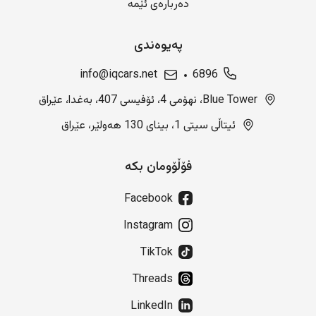
دەربارەی ئێمە
پەیوەندی
info@iqcars.net
6896
Blue Tower، نهۆمی 4، ئۆفیسی 407، بەغدا، عێراق
ئیتاڵی سیتی 1، بینای 130 هەولێر، عێراق
فۆڵۆومان بکە
Facebook
Instagram
TikTok
Threads
LinkedIn