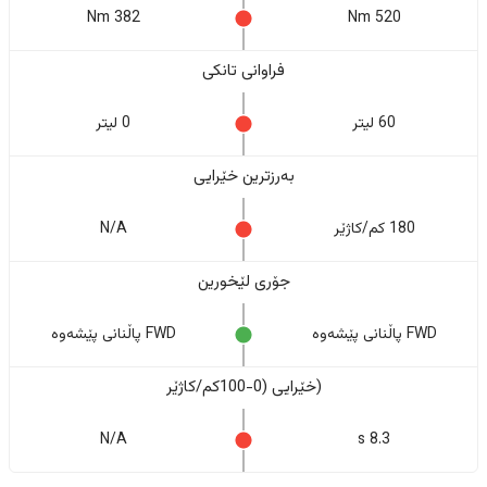
382 Nm
520 Nm
فراوانی تانکی
60 لیتر
0 لیتر
بەرزترین خێرایی
180 کم/کاژێر
N/A
جۆری لێخورین
FWD پاڵنانی پێشەوە
FWD پاڵنانی پێشەوە
(خێرایی (0-100کم/کاژێر
N/A
8.3 s