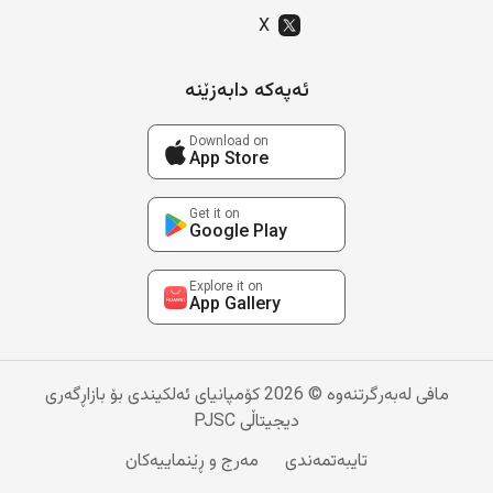
X
ئەپەکە دابەزێنە
Download on
App Store
Get it on
Google Play
Explore it on
App Gallery
مافی لەبەرگرتنەوە © 2026 کۆمپانیای ئەلکیندی بۆ بازاڕگەری
دیجیتاڵی PJSC
تایبەتمەندی
مەرج و ڕێنماییەکان