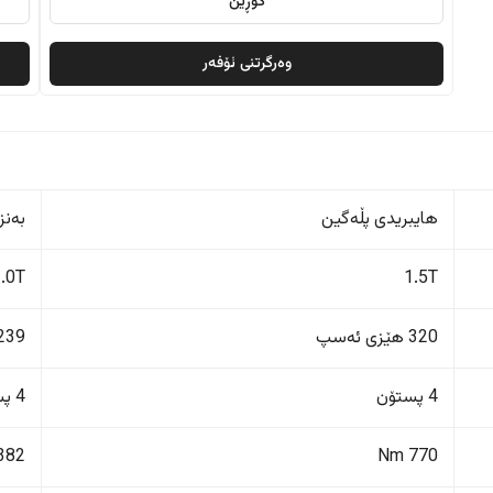
گۆڕین
وەرگرتنی ئۆفەر
هایبریدی پڵەگین
بەنز
2.0T
1.5T
320 هێزی ئەسپ
239 هێزی ئەس
4 پستۆن
4 پستۆن
382 Nm
770 Nm