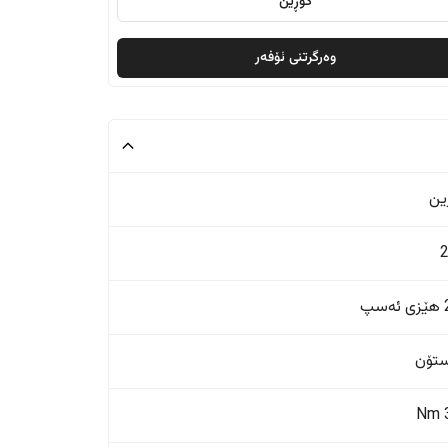
گۆڕین
وەرگرتنی ئۆفەر
ین
پ