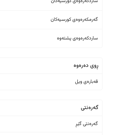
ساردکەرەوەی کورسیەکان
گەرمکەرەوەی کورسیەکان
ساردکەرەوەی پشتەوە
ڕوی دەرەوە
قەبارەی ویل
گەرەنتی
گەرەنتی گێڕ