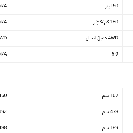
60 لیتر
N/A
180 کم/کاژێر
N/A
4WD دەبڵ اکسل
FWD پاڵنانی پ
N/A
5.9
167 سم
150 سم
478 سم
493 سم
189 سم
188 سم