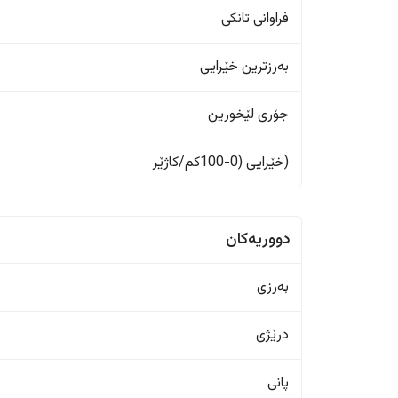
فراوانی تانکی
بەرزترین خێرایی
جۆری لێخورین
(خێرایی (0-100کم/کاژێر
دووریەکان
بەرزی
درێژی
پانی