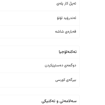
ئەپڵ کار پلەی
ئەندرۆید ئۆتۆ
قەبارەی شاشە
تەکنەلۆجیا
دوگمەی دەستپێکردن
بیرگەی کورسی
سەلامەتی و تەکنیکی