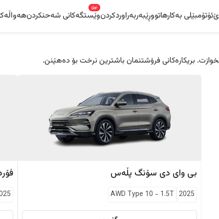
نوێ
ێ
ئۆتۆمبێلی بەکارهاتوو
ڕێبەر
بەراوردکردن
وێستگەکانی شەحنکردن
هەواڵەکا
 دڵخوازت. بریکارەکانی فرۆشتنمان باشترین نرخت بۆ دەهێنن.
بی وای دی
سۆنگ پڵەس
فۆرد
025
AWD Type 10
-
1.5T
2025