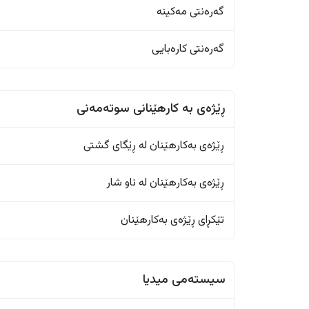
گەرەنتی مەکینە
گەرەنتی کارەبایی
ڕێژەى به کارهێنانی سوتەمەنی
ڕێژەى بەکارهێنان له ڕێگای گشتی
ڕێژەى بەکارهێنان له ناو شار
تێکڕای ڕێژەى بەکارهێنان
سیستەمی میدیا