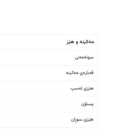
مەکینە و هێز
سوتەمەنی
قەبارەی مەکینە
هێزی ئەسپ
پستۆن
هێزی سوڕان