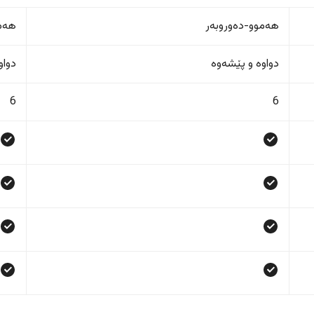
هەموو-دەوروبەر
هەمو
دواوە و پێشەوە
دواو
6
6