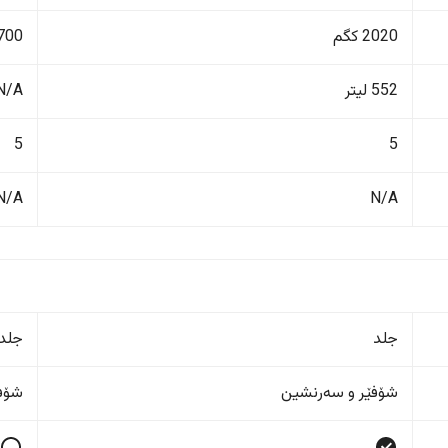
2020 کگم
1700 ک
552 لیتر
N/A
5
5
N/A
N/A
جلد
جلد
شۆفێر و سەرنشین
شۆفێ