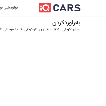
ئۆتۆمبێلی نو
بەراوردکردن
بەراوردکردنی مۆدێلە نوێکان و داواکردنی وتە بۆ مۆدێلی