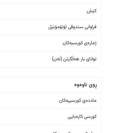
کێش
فراوانی سندوقی ئۆتۆمۆبێل
ژمارەی کورسیەکان
تواناى بار هەڵگرتن (تەن)
ڕوی ناوەوە
ماددەی کورسییەکان
کورسی کارەبایی