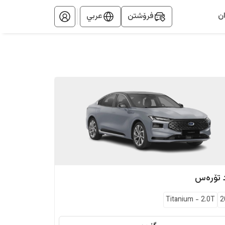
ن
فرۆشتن
عربي
تۆرەس
Titanium
-
2.0T
2