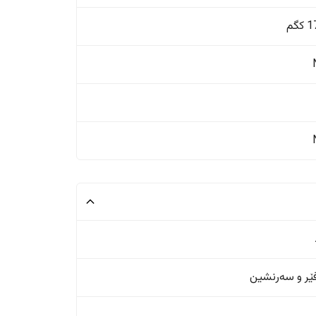
گم
ر و سەرنشین