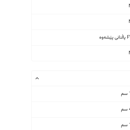
ێشەوە