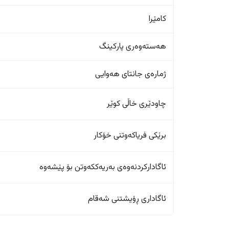
کامێرا
هەستەوەری پارکینگ
ژمارەی جانتای هەوایی
چاودێری خاڵی کوێر
برێکی فریاکەوتنی خۆکار
ئاگادارکردنەوەی بەریەککەوتن بۆ پێشەوە
ئاگاداری ڕۆیشتنی شەقام