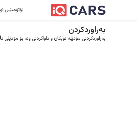
ئۆتۆمبێلی نو
بەراوردکردن
بەراوردکردنی مۆدێلە نوێکان و داواکردنی وتە بۆ مۆدێلی