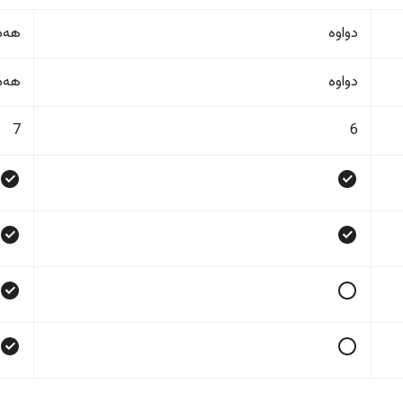
دواوە
هەمو
دواوە
هەمو
7
6