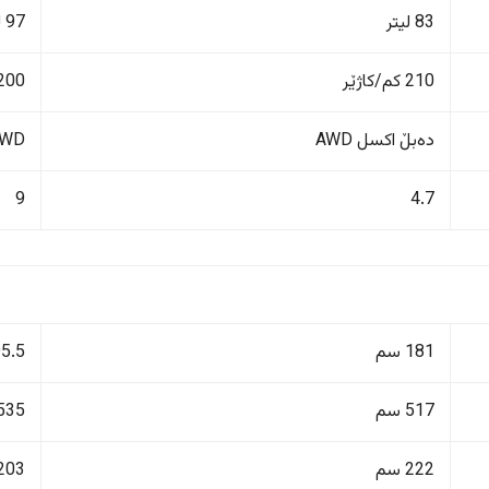
83 لیتر
97 لیتر
210 کم/کاژێر
200 کم/کاژێ
دەبڵ اکسل AWD
4WD دەبڵ 
9
4.7
181 سم
195.5
517 سم
535 سم
222 سم
203 سم