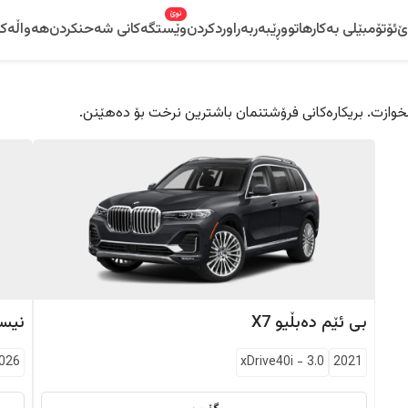
نوێ
ێ
ئۆتۆمبێلی بەکارهاتوو
ڕێبەر
بەراوردکردن
وێستگەکانی شەحنکردن
هەواڵەکا
 دڵخوازت. بریکارەکانی فرۆشتنمان باشترین نرخت بۆ دەهێنن.
بی ئێم دەبڵیو
X7
نیس
026
xDrive40i
-
3.0
2021