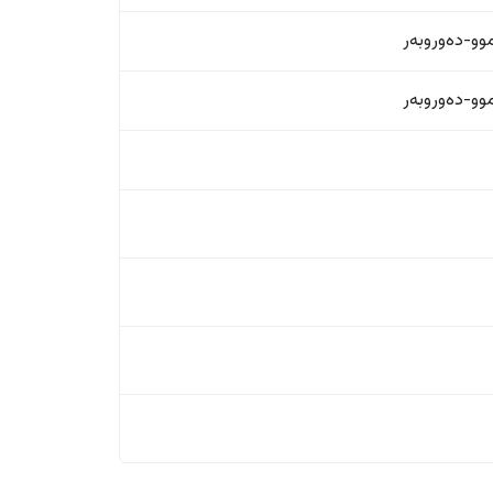
و-دەوروبەر
و-دەوروبەر