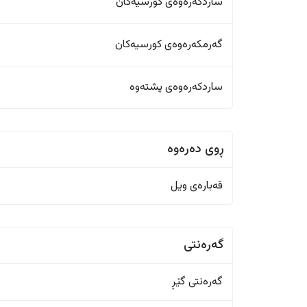
ساردکەرەوەی کورسیەکان
گەرمکەرەوەی کورسیەکان
ساردکەرەوەی پشتەوە
ڕوی دەرەوە
قەبارەی ویل
گەرەنتی
گەرەنتی گێڕ