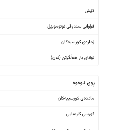
کێش
فراوانی سندوقی ئۆتۆمۆبێل
ژمارەی کورسیەکان
تواناى بار هەڵگرتن (تەن)
ڕوی ناوەوە
ماددەی کورسییەکان
کورسی کارەبایی