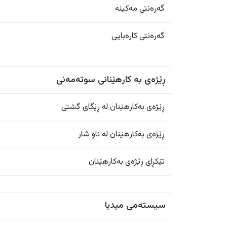
گەرەنتی مەکینە
گەرەنتی کارەبایی
ڕێژەى به کارهێنانی سوتەمەنی
ڕێژەى بەکارهێنان له ڕێگای گشتی
ڕێژەى بەکارهێنان له ناو شار
تێکڕای ڕێژەى بەکارهێنان
سیستەمی میدیا