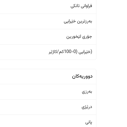
فراوانی تانکی
بەرزترین خێرایی
جۆری لێخورین
(خێرایی (0-100کم/کاژێر
دووریەکان
بەرزی
درێژی
پانی