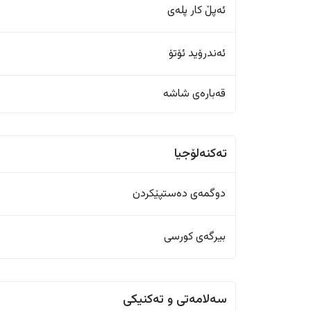
ئەپڵ کار پلەی
ئەندرۆید ئۆتۆ
قەبارەی شاشە
تەکنەلۆجیا
دوگمەی دەستپێکردن
بیرگەی کورسی
سەلامەتی و تەکنیکی