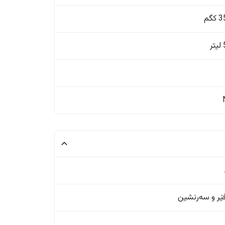
گم
ر
ر و سەرنشین