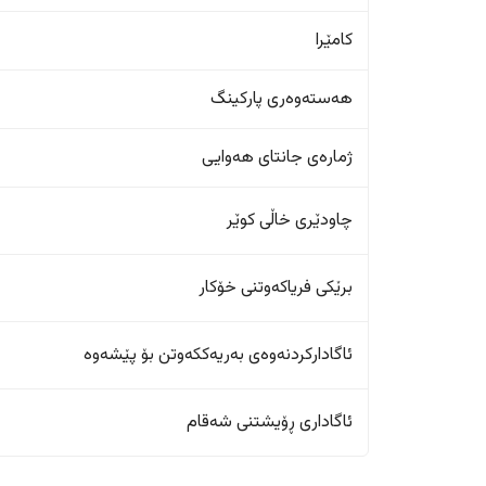
کامێرا
هەستەوەری پارکینگ
ژمارەی جانتای هەوایی
چاودێری خاڵی کوێر
برێکی فریاکەوتنی خۆکار
ئاگادارکردنەوەی بەریەککەوتن بۆ پێشەوە
ئاگاداری ڕۆیشتنی شەقام