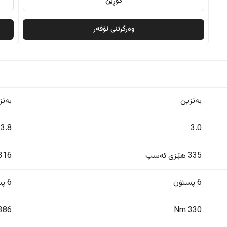
گۆڕین
وەرگرتنی ئۆفەر
بەنزین
بەنز
3.8
3.0
335 هێزی ئەسپ
316 هێزی ئەس
6 پستۆن
6 پستۆن
386 Nm
330 Nm