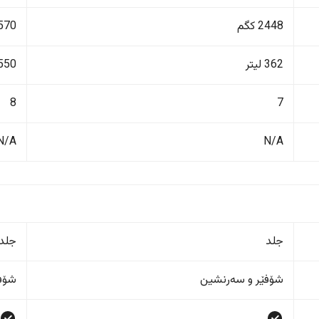
2448 کگم
3570 ک
362 لیتر
550 لیت
8
7
N/A
N/A
جلد
جلد
شۆفێر و سەرنشین
شۆفێ