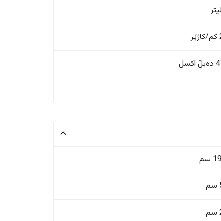
ر
اکسل
 سم