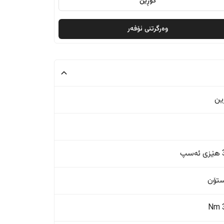
گۆڕین
وەرگرتنی ئۆفەر
ین
پ