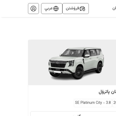
ن
فرۆشتن
عربي
ان
پاترۆل
SE Platinum City
-
3.8
2