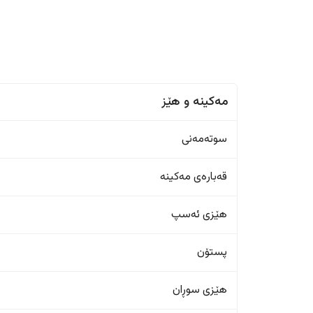
مەکینە و هێز
سوتەمەنی
قەبارەی مەکینە
هێزی ئەسپ
پستۆن
هێزی سوڕان