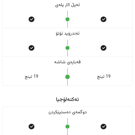
ئەپڵ کار پلەی
ئەندرۆید ئۆتۆ
قەبارەی شاشە
19 ئینج
19 ئینج
تەکنەلۆجیا
دوگمەی دەستپێکردن