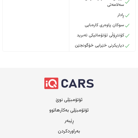
سەلامەتی
ڕادار
سوکان پاوەری کارەبایی
کۆنتڕۆڵی ئۆتۆماتیکی تەبرید
دیاریکرنی خێرایی خۆگونجێن
ئۆتۆمبێلی نوێ
ئۆتۆمبێلی بەکارهاتوو
ڕێبەر
بەراوردکردن