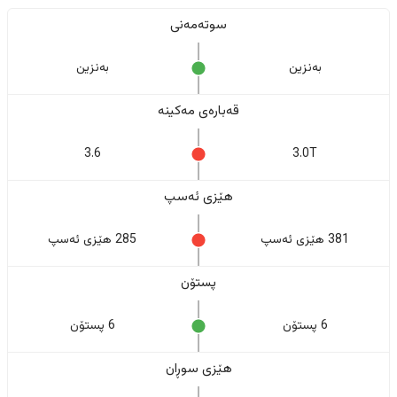
سوتەمەنی
بەنزین
بەنزین
قەبارەی مەکینە
3.6
3.0T
هێزی ئەسپ
381 هێزی ئەسپ
285 هێزی ئەسپ
پستۆن
6 پستۆن
6 پستۆن
هێزی سوڕان