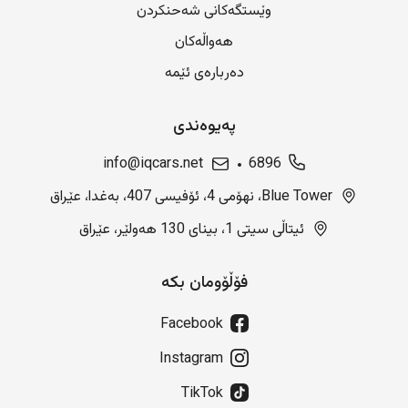
وێستگەکانی شەحنکردن
هەواڵەکان
دەربارەی ئێمە
پەیوەندی
info@iqcars.net
6896
Blue Tower، نهۆمی 4، ئۆفیسی 407، بەغدا، عێراق
ئیتاڵی سیتی 1، بینای 130 هەولێر، عێراق
فۆڵۆومان بکە
Facebook
Instagram
TikTok