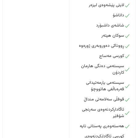
لایتی پێشەوەی لیزەر
داتاشۆ
شاشەی داشبۆرد
سوکان هیتەر
ڕووناکی دەوروبەری ژورەوە
کورسی مەساج
سیستەمی دەنگی هارمان
کاردۆن
سیستەمی یارمەتیدانی
قەرەباڵغی هاتووچۆ
قوفڵی سەلامەتی منداڵ
ئاگادارکردنەوەی سەرنجی
شۆفێر
هەستەوەری پەستانی تایە
کورسی ئاگادارکردنەوەی