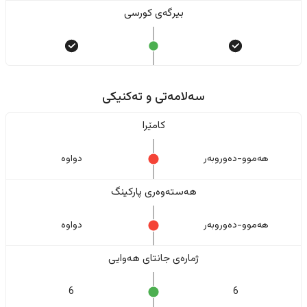
بیرگەی کورسی
سەلامەتی و تەکنیکی
کامێرا
هەموو-دەوروبەر
دواوە
هەستەوەری پارکینگ
هەموو-دەوروبەر
دواوە
ژمارەی جانتای هەوایی
6
6