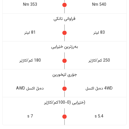
353 Nm
540 Nm
فراوانی تانکی
83 لیتر
81 لیتر
بەرزترین خێرایی
250 کم/کاژێر
180 کم/کاژێر
جۆری لێخورین
4WD دەبڵ اکسل
دەبڵ اکسل AWD
(خێرایی (0-100کم/کاژێر
7 s
5.4 s