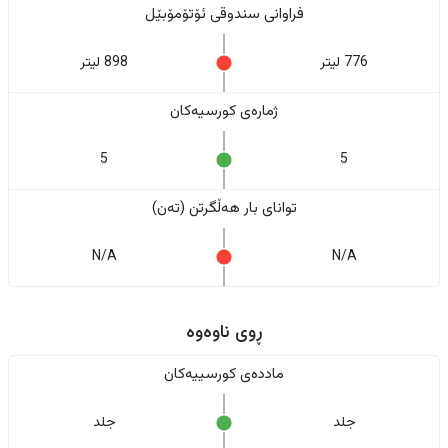
فراوانی سندوقی ئۆتۆمۆبێل
776 لیتر
898 لیتر
ژمارەی کورسیەکان
5
5
تواناى بار هەڵگرتن (تەن)
N/A
N/A
ڕوی ناوەوە
ماددەی کورسییەکان
جلد
جلد