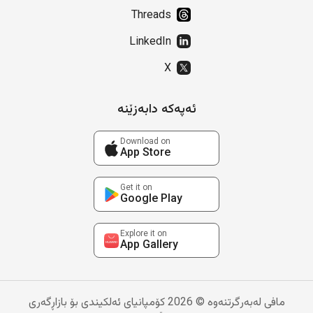
Threads
LinkedIn
X
ئەپەکە دابەزێنە
Download on
App Store
Get it on
Google Play
Explore it on
App Gallery
مافی لەبەرگرتنەوە © 2026 کۆمپانیای ئەلکیندی بۆ بازاڕگەری