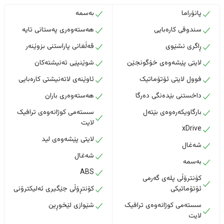
پانۆراما
بەسمە
سندوقی کارەبایی
هەستەوەری پەستانی تایە
ڕاگری نشێوی
قەڵغانی پاراستنی بزوێنەر
لایتی پێشەوەی خۆگونجێن
شوێنپێی تەنیشتەکان
فوول لایتی ئۆتۆماتیک
ئاوێنەی لاتەنیشتی کارەبایی
داخستنى بێدەنگى دەرگا
هەستەوەری باران
بارگاویکەرەوەی بێتەل
سستەمی کوژانەوەی ترافیک
لایت
xDrive
لایتی پێشەوەی لید
شەغال
شەغال
بەسمە
ABS
کۆنترۆڵی پلەی گەرمی
ئۆتۆماتیکی
کۆنتڕۆڵی جێگیری ئەلیکترۆنی
سستەمی کوژانەوەی ترافیک
شێوازی لێخوڕین
لایت