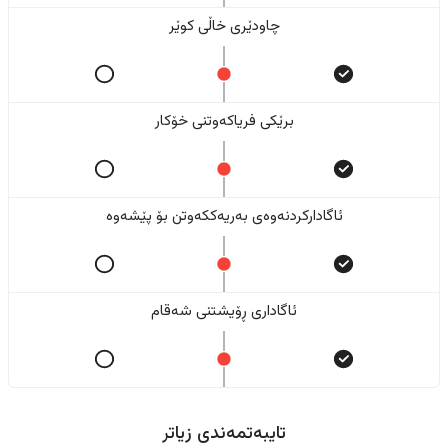
چاودێری خاڵی کوێر
برێکی فریاکەوتنی خۆکار
ئاگادارکردنەوەی بەریەککەوتن بۆ پێشەوە
ئاگاداری ڕۆیشتنی شەقام
تایبەتمەندی زیاتر