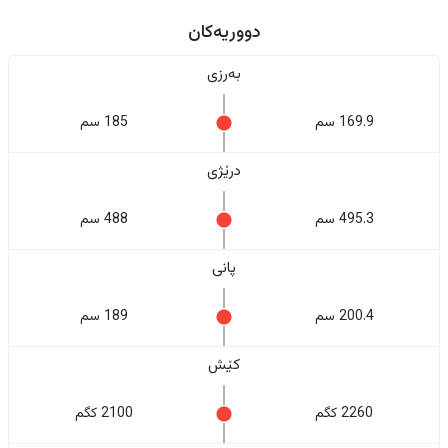
دووریەکان
بەرزی
169.9 سم
185 سم
درێژی
495.3 سم
488 سم
پانی
200.4 سم
189 سم
کێش
2260 کگم
2100 کگم