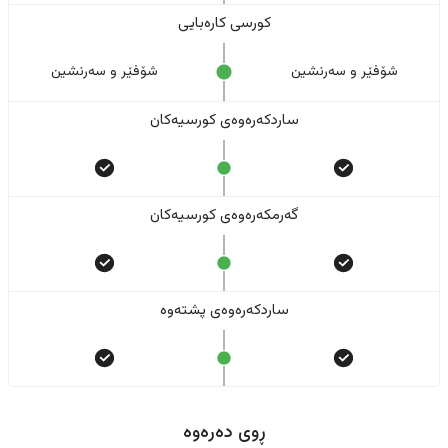
کورسی کارەبایی
شۆفێر و سەرنشین
شۆفێر و سەرنشین
ساردکەرەوەی کورسیەکان
گەرمکەرەوەی کورسیەکان
ساردکەرەوەی پشتەوە
ڕوی دەرەوە