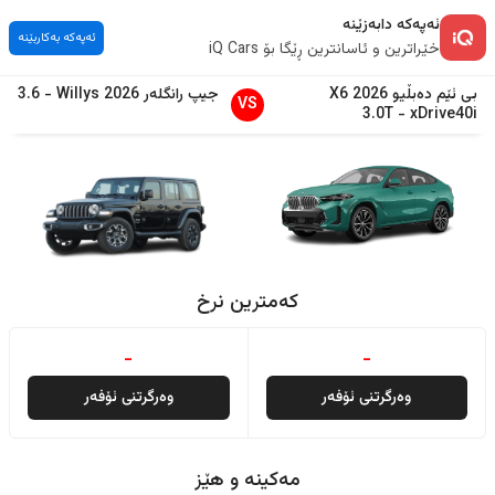
ئەپەکە دابەزێنە
ئەپەکە بەکاربێنە
خێراترین و ئاسانترین ڕێگا بۆ iQ Cars
بی ئێم دەبڵیو
2026
X6
جیپ
رانگلەر
2026
Willys
-
3.6
VS
3.0T
-
xDrive40i
کەمترین نرخ
-
-
وەرگرتنی ئۆفەر
وەرگرتنی ئۆفەر
مەکینە و هێز