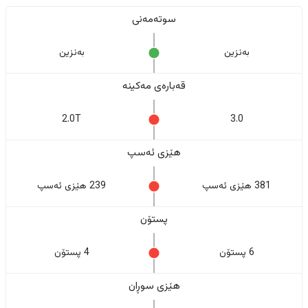
سوتەمەنی
بەنزین
بەنزین
قەبارەی مەکینە
2.0T
3.0
هێزی ئەسپ
381 هێزی ئەسپ
239 هێزی ئەسپ
پستۆن
6 پستۆن
4 پستۆن
هێزی سوڕان