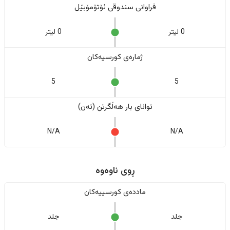
فراوانی سندوقی ئۆتۆمۆبێل
0 لیتر
0 لیتر
ژمارەی کورسیەکان
5
5
تواناى بار هەڵگرتن (تەن)
N/A
N/A
ڕوی ناوەوە
ماددەی کورسییەکان
جلد
جلد