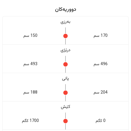
دووریەکان
بەرزی
170 سم
150 سم
درێژی
496 سم
493 سم
پانی
204 سم
188 سم
کێش
0 کگم
1700 کگم