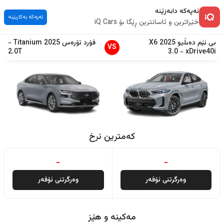
ئەپەکە دابەزێنە
ئەپەکە بەکاربێنە
خێراترین و ئاسانترین ڕێگا بۆ iQ Cars
بی ئێم دەبڵیو
2025
X6
فۆرد
تۆرەس
2025
Titanium
-
VS
2.0T
3.0
-
xDrive40i
کەمترین نرخ
-
-
وەرگرتنی ئۆفەر
وەرگرتنی ئۆفەر
مەکینە و هێز