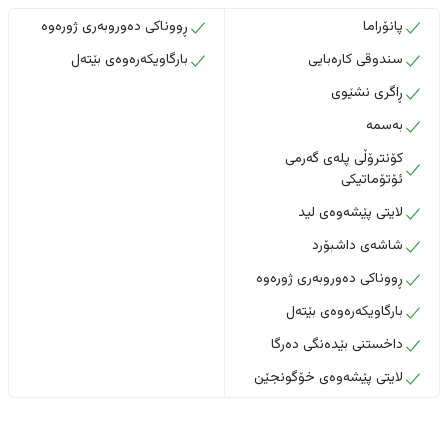
پانۆراما
ڕووناکی دەوروبەری ژورەوە
سندوقی کارەبایی
بارگاویکەرەوەی بێتەل
ڕاگری نشێوی
بەسمە
کۆنترۆڵی پلەی گەرمی
ئۆتۆماتیکی
لایتی پێشەوەی لید
شاشەی داشبۆرد
ڕووناکی دەوروبەری ژورەوە
بارگاویکەرەوەی بێتەل
داخستنى بێدەنگى دەرگا
لایتی پێشەوەی خۆگونجێن