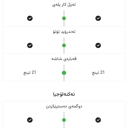
ئەپڵ کار پلەی
ئەندرۆید ئۆتۆ
قەبارەی شاشە
21 ئینج
21 ئینج
تەکنەلۆجیا
دوگمەی دەستپێکردن