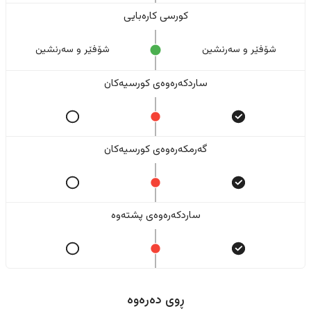
کورسی کارەبایی
شۆفێر و سەرنشین
شۆفێر و سەرنشین
ساردکەرەوەی کورسیەکان
گەرمکەرەوەی کورسیەکان
ساردکەرەوەی پشتەوە
ڕوی دەرەوە