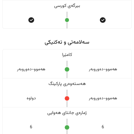
بیرگەی کورسی
سەلامەتی و تەکنیکی
کامێرا
هەموو-دەوروبەر
هەموو-دەوروبەر
هەستەوەری پارکینگ
هەموو-دەوروبەر
دواوە
ژمارەی جانتای هەوایی
6
6