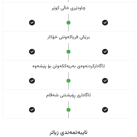
چاودێری خاڵی کوێر
برێکی فریاکەوتنی خۆکار
ئاگادارکردنەوەی بەریەککەوتن بۆ پێشەوە
ئاگاداری ڕۆیشتنی شەقام
تایبەتمەندی زیاتر