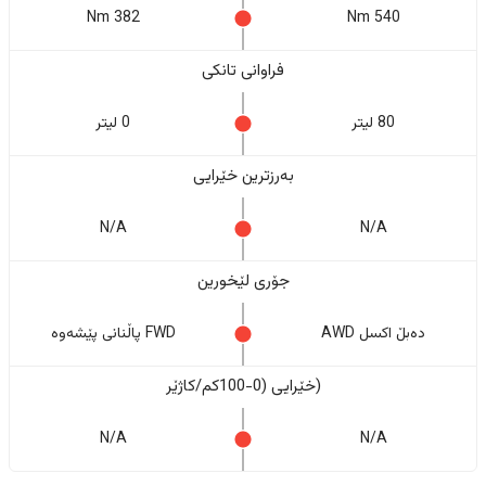
382 Nm
540 Nm
فراوانی تانکی
80 لیتر
0 لیتر
بەرزترین خێرایی
N/A
N/A
جۆری لێخورین
دەبڵ اکسل AWD
FWD پاڵنانی پێشەوە
(خێرایی (0-100کم/کاژێر
N/A
N/A