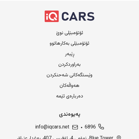
ئۆتۆمبێلی نوێ
ئۆتۆمبێلی بەکارهاتوو
ڕێبەر
بەراوردکردن
وێستگەکانی شەحنکردن
هەواڵەکان
دەربارەی ئێمە
پەیوەندی
info@iqcars.net
6896
Blue Tower، نهۆمی 4، ئۆفیسی 407، بەغدا، عێراق