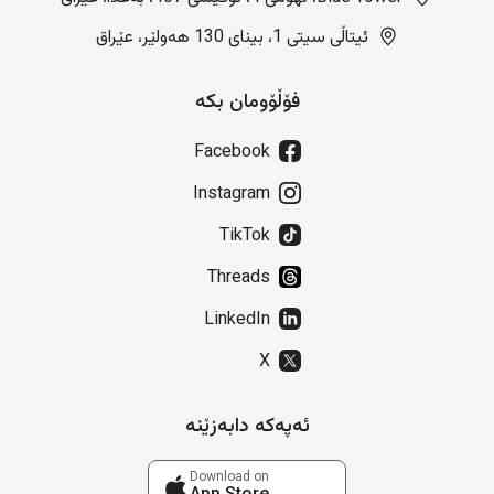
ئیتاڵی سیتی 1، بینای 130 هەولێر، عێراق
فۆڵۆومان بکە
Facebook
Instagram
TikTok
Threads
LinkedIn
X
ئەپەکە دابەزێنە
Download on