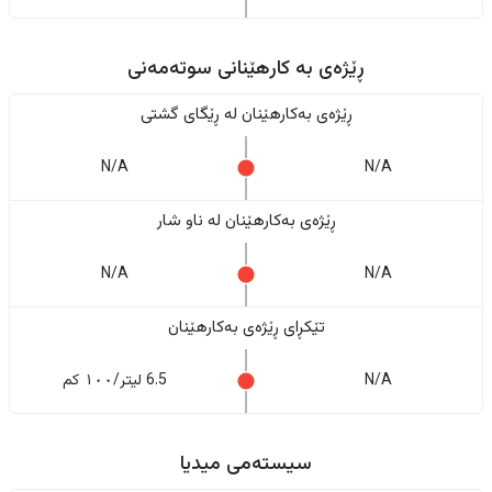
ڕێژەى به کارهێنانی سوتەمەنی
ڕێژەى بەکارهێنان له ڕێگای گشتی
N/A
N/A
ڕێژەى بەکارهێنان له ناو شار
N/A
N/A
تێکڕای ڕێژەى بەکارهێنان
N/A
6.5 لیتر/١٠٠ کم
سیستەمی میدیا