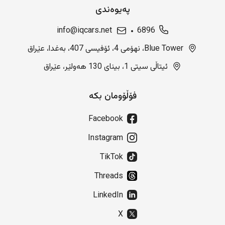
پەیوەندی
info@iqcars.net
6896
Blue Tower، نهۆمی 4، ئۆفیسی 407، بەغدا، عێراق
ئیتاڵی سیتی 1، بینای 130 هەولێر، عێراق
فۆڵۆومان بکە
Facebook
Instagram
TikTok
Threads
LinkedIn
X