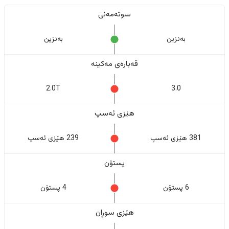
سوتەمەنی
بەنزین
بەنزین
قەبارەی مەکینە
2.0T
3.0
هێزی ئەسپ
381 هێزی ئەسپ
239 هێزی ئەسپ
پستۆن
6 پستۆن
4 پستۆن
هێزی سوڕان