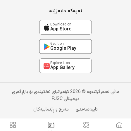
ئەپەکە دابەزێنە
Download on
App Store
Get it on
Google Play
Explore it on
App Gallery
مافی لەبەرگرتنەوە © 2026 کۆمپانیای ئەلکیندی بۆ بازاڕگەری
دیجیتاڵی PJSC
تایبەتمەندی
مەرج و ڕێنماییەکان