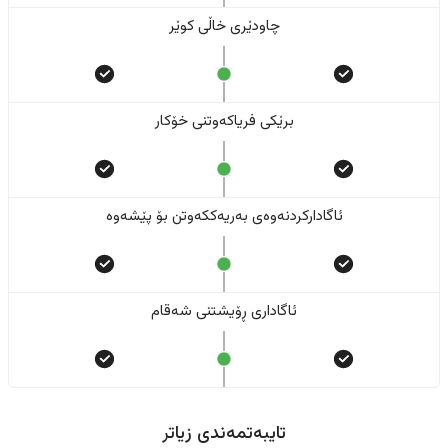
چاودێری خاڵی کوێر
برێکی فریاکەوتنی خۆکار
ئاگادارکردنەوەی بەریەککەوتن بۆ پێشەوە
ئاگاداری ڕۆیشتنی شەقام
تایبەتمەندی زیاتر