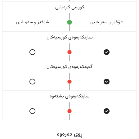
کورسی کارەبایی
شۆفێر و سەرنشین
شۆفێر و سەرنشین
ساردکەرەوەی کورسیەکان
گەرمکەرەوەی کورسیەکان
ساردکەرەوەی پشتەوە
ڕوی دەرەوە