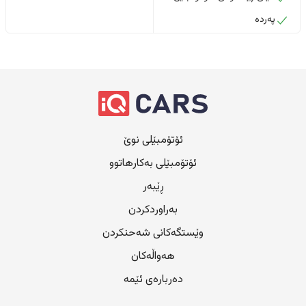
پەردە
ئۆتۆمبێلی نوێ
ئۆتۆمبێلی بەکارهاتوو
ڕێبەر
بەراوردکردن
وێستگەکانی شەحنکردن
هەواڵەکان
دەربارەی ئێمە