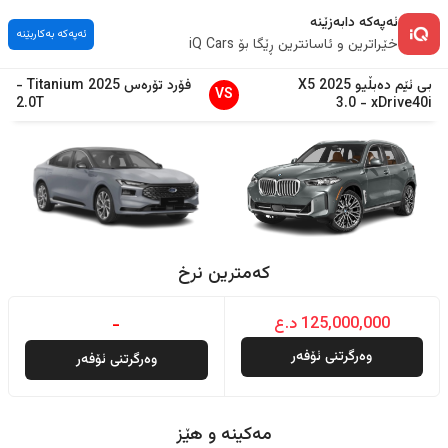
ئەپەکە دابەزێنە
ئەپەکە بەکاربێنە
خێراترین و ئاسانترین ڕێگا بۆ iQ Cars
بی ئێم دەبڵیو
2025
X5
فۆرد
تۆرەس
2025
Titanium
-
VS
2.0T
3.0
-
xDrive40i
کەمترین نرخ
125,000,000 د.ع
-
وەرگرتنی ئۆفەر
وەرگرتنی ئۆفەر
مەکینە و هێز