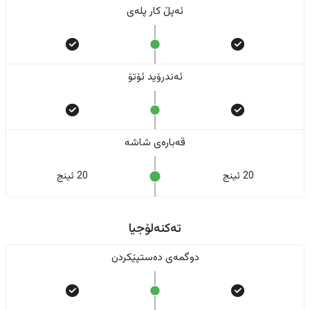
ئەپڵ کار پلەی
ئەندرۆید ئۆتۆ
قەبارەی شاشە
20 ئینج
20 ئینج
تەکنەلۆجیا
دوگمەی دەستپێکردن