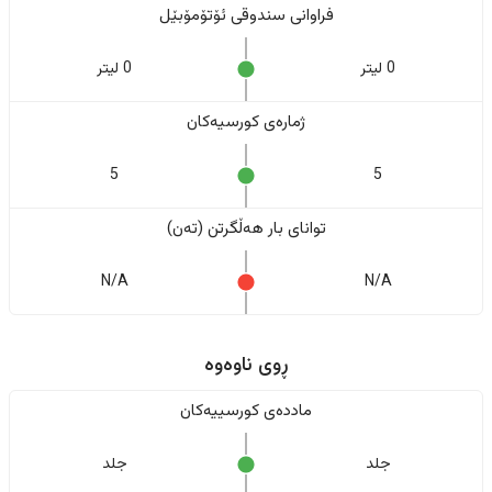
فراوانی سندوقی ئۆتۆمۆبێل
0 لیتر
0 لیتر
ژمارەی کورسیەکان
5
5
تواناى بار هەڵگرتن (تەن)
N/A
N/A
ڕوی ناوەوە
ماددەی کورسییەکان
جلد
جلد