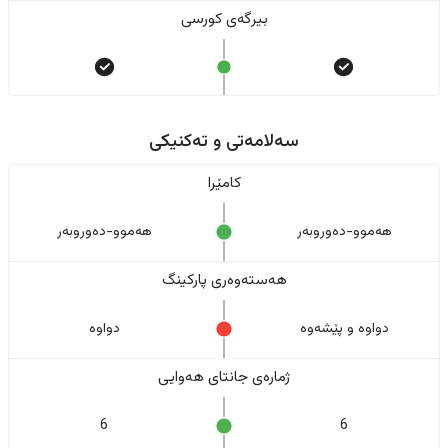
بیرگەی کورسی
سەلامەتی و تەکنیکی
کامێرا
هەموو-دەوروبەر
هەموو-دەوروبەر
هەستەوەری پارکینگ
دواوە و پێشەوە
دواوە
ژمارەی جانتای هەوایی
6
6