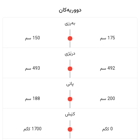
دووریەکان
بەرزی
175 سم
150 سم
درێژی
492 سم
493 سم
پانی
200 سم
188 سم
کێش
0 کگم
1700 کگم