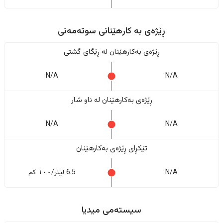
ڕێژەى به کارهێنانی سوتەمەنی
ڕێژەى بەکارهێنان له ڕێگای گشتی
N/A
N/A
ڕێژەى بەکارهێنان له ناو شار
N/A
N/A
تێکڕای ڕێژەى بەکارهێنان
N/A
6.5 لیتر/١٠٠ کم
سیستەمی میدیا