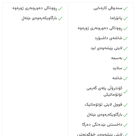
سندوقی کارەبایی
ڕووناکی دەوروبەری ژورەوە
پانۆراما
بارگاویکەرەوەی بێتەل
ڕووناکی دەوروبەری ژورەوە
شاشەی داشبۆرد
لایتی پێشەوەی لید
بەسمە
سلاید
شاشە
کۆنترۆڵی پلەی گەرمی
ئۆتۆماتیکی
فوول لایتی ئۆتۆماتیک
بارگاویکەرەوەی بێتەل
داخستنى بێدەنگى دەرگا
لایتی پێشەوەی خۆگونجێن