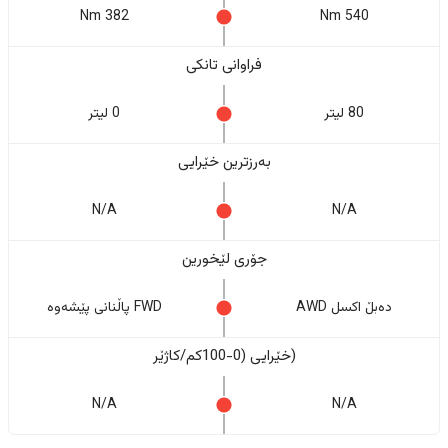
382 Nm
540 Nm
فراوانی تانکی
80 لیتر
0 لیتر
بەرزترین خێرایی
N/A
N/A
جۆری لێخورین
دەبڵ اکسل AWD
FWD پاڵنانی پێشەوە
(خێرایی (0-100کم/کاژێر
N/A
N/A