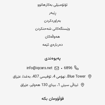
ئۆتۆمبێلی بەکارهاتوو
ڕێبەر
بەراوردکردن
وێستگەکانی شەحنکردن
هەواڵەکان
دەربارەی ئێمە
پەیوەندی
info@iqcars.net
6896
Blue Tower، نهۆمی 4، ئۆفیسی 407، بەغدا، عێراق
ئیتاڵی سیتی 1، بینای 130 هەولێر، عێراق
فۆڵۆومان بکە