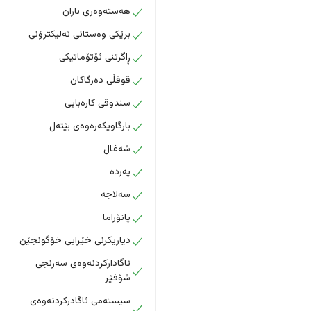
هەستەوەری باران
برێکی وەستانی ئەلیکترۆنی
ڕاگرتنی ئۆتۆماتیکی
قوفڵی دەرگاکان
سندوقی کارەبایی
بارگاویکەرەوەی بێتەل
شەغال
پەردە
سەلاجە
پانۆراما
دیاریکرنی خێرایی خۆگونجێن
ئاگادارکردنەوەی سەرنجی
شۆفێر
سیستەمی ئاگادرکردنەوەی