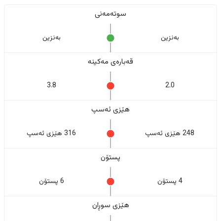
سوتەمەنی
بەنزین
بەنزین
قەبارەی مەکینە
3.8
2.0
هێزی ئەسپ
248 هێزی ئەسپ
316 هێزی ئەسپ
پستۆن
4 پستۆن
6 پستۆن
هێزی سوڕان