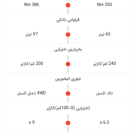
386 Nm
350 Nm
فراوانی تانکی
65 لیتر
97 لیتر
بەرزترین خێرایی
240 کم/کاژێر
200 کم/کاژێر
جۆری لێخورین
تاک اکسل
4WD دەبڵ اکسل
(خێرایی (0-100کم/کاژێر
9 s
6.3 s