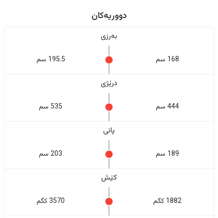
دووریەکان
بەرزی
168 سم
195.5 سم
درێژی
444 سم
535 سم
پانی
189 سم
203 سم
کێش
1882 کگم
3570 کگم