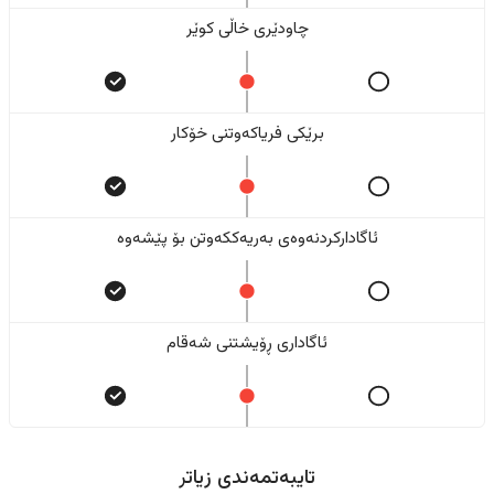
چاودێری خاڵی کوێر
برێکی فریاکەوتنی خۆکار
ئاگادارکردنەوەی بەریەککەوتن بۆ پێشەوە
ئاگاداری ڕۆیشتنی شەقام
تایبەتمەندی زیاتر