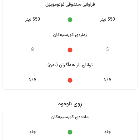
فراوانی سندوقی ئۆتۆمۆبێل
550 لیتر
550 لیتر
ژمارەی کورسیەکان
8
5
تواناى بار هەڵگرتن (تەن)
N/A
N/A
ڕوی ناوەوە
ماددەی کورسییەکان
جلد
جلد