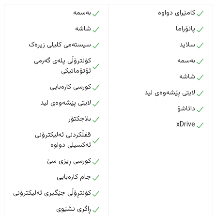
کامێرای دواوە
بەسمە
پانۆراما
شاشە
سلاید
سیستەمی کلیلی زیرەک
بەسمە
کۆنترۆڵی پلەی گەرمی
ئۆتۆماتیکی
شاشە
کورسی کارەبایی
لایتی پێشەوەی لید
لایتی پێشەوەی لید
داتاشۆ
بلاجکتۆر
xDrive
قفڵکردنی ئەلیکترۆنی
ئەکسیلی دواوە
کورسی ڕیزی سێ
جام کارەبایی
کۆنتڕۆڵی جێگیری ئەلیکترۆنی
ڕاگری نشێوی