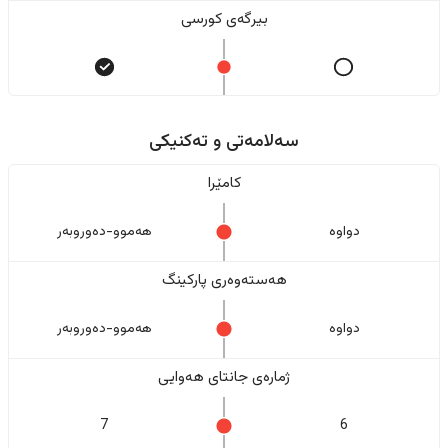
بیرگەی کورسی
سەلامەتی و تەکنیکی
کامێرا
دواوە
هەموو-دەوروبەر
هەستەوەری پارکینگ
دواوە
هەموو-دەوروبەر
ژمارەی جانتای هەوایی
7
6