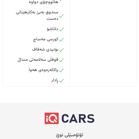
هاتووچۆی دواوە
سندوق بەبێ بەکارهێنانی
دەست
داتاشۆ
کورسی مەساج
بۆنیدی شەفاف
قوفڵی سەلامەتی منداڵ
پاککەرەوەی هەوا
ڕادار
ئۆتۆمبێلی نوێ