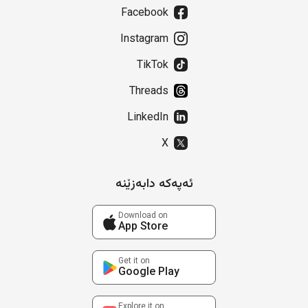
Facebook
Instagram
TikTok
Threads
LinkedIn
X
ئەپەکە دابەزێنە
Download on
App Store
Get it on
Google Play
Explore it on