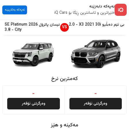
ئەپەکە دابەزێنە
ئەپەکە بەکاربێنە
خێراترین و ئاسانترین ڕێگا بۆ iQ Cars
بی ئێم دەبڵیو
30i
2021
X3
-
2.0
نیسان
پاترۆل
2026
SE Platinum
VS
3.8
-
City
کەمترین نرخ
-
-
وەرگرتنی ئۆفەر
وەرگرتنی ئۆفەر
مەکینە و هێز