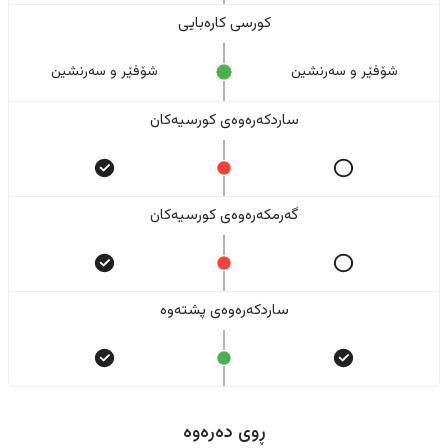
کورسی کارەبایی
شۆفێر و سەرنشین
شۆفێر و سەرنشین
ساردکەرەوەی کورسیەکان
گەرمکەرەوەی کورسیەکان
ساردکەرەوەی پشتەوە
ڕوی دەرەوە