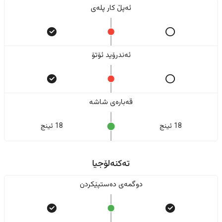
ئەپڵ کار پلەی
ئەندرۆید ئۆتۆ
قەبارەی شاشە
18 ئینج
18 ئینج
تەکنەلۆجیا
دوگمەی دەستپێکردن