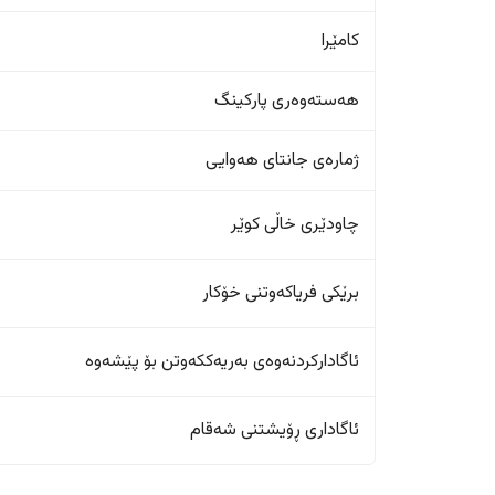
کامێرا
هەستەوەری پارکینگ
ژمارەی جانتای هەوایی
چاودێری خاڵی کوێر
برێکی فریاکەوتنی خۆکار
ئاگادارکردنەوەی بەریەککەوتن بۆ پێشەوە
ئاگاداری ڕۆیشتنی شەقام