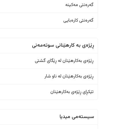
گەرەنتی مەکینە
گەرەنتی کارەبایی
ڕێژەى به کارهێنانی سوتەمەنی
ڕێژەى بەکارهێنان له ڕێگای گشتی
ڕێژەى بەکارهێنان له ناو شار
تێکڕای ڕێژەى بەکارهێنان
سیستەمی میدیا