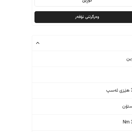
گۆڕین
وەرگرتنی ئۆفەر
ین
پ