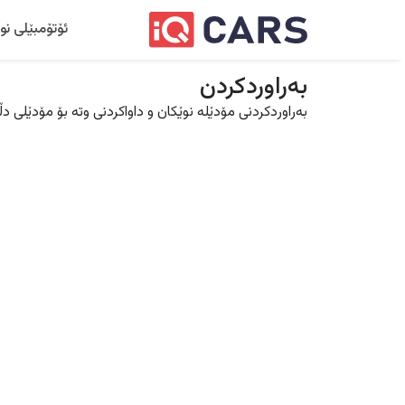
ئۆتۆمبێلی نو
بەراوردکردن
بەراوردکردنی مۆدێلە نوێکان و داواکردنی وتە بۆ مۆدێلی