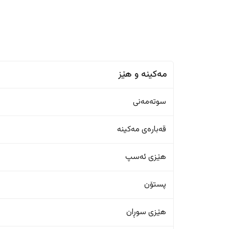
مەکینە و هێز
سوتەمەنی
قەبارەی مەکینە
هێزی ئەسپ
پستۆن
هێزی سوڕان