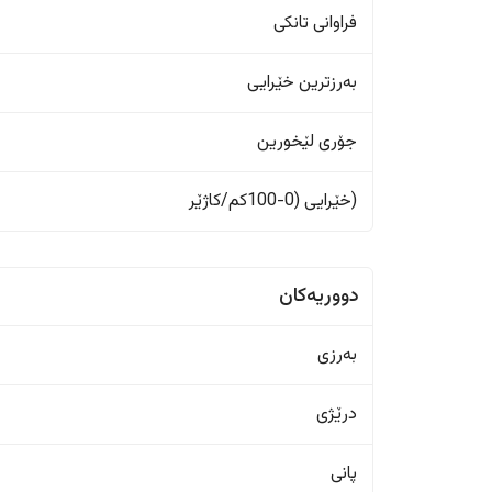
فراوانی تانکی
بەرزترین خێرایی
جۆری لێخورین
(خێرایی (0-100کم/کاژێر
دووریەکان
بەرزی
درێژی
پانی