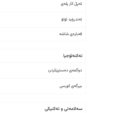
ئەپڵ کار پلەی
ئەندرۆید ئۆتۆ
قەبارەی شاشە
تەکنەلۆجیا
دوگمەی دەستپێکردن
بیرگەی کورسی
سەلامەتی و تەکنیکی