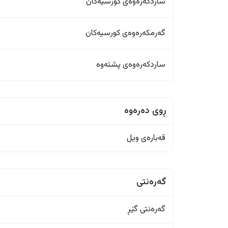
ساردکەرەوەی کورسیەکان
گەرمکەرەوەی کورسیەکان
ساردکەرەوەی پشتەوە
ڕوی دەرەوە
قەبارەی ویل
گەرەنتی
گەرەنتی گێڕ