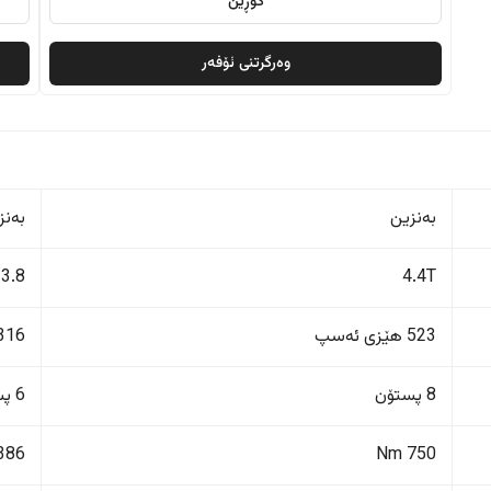
گۆڕین
وەرگرتنی ئۆفەر
بەنزین
بەنز
3.8
4.4T
523 هێزی ئەسپ
316 هێزی ئەس
8 پستۆن
6 پستۆن
386 Nm
750 Nm