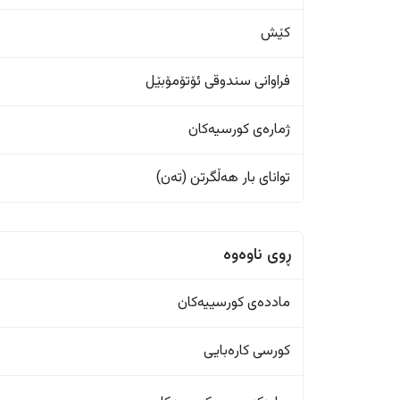
کێش
فراوانی سندوقی ئۆتۆمۆبێل
ژمارەی کورسیەکان
تواناى بار هەڵگرتن (تەن)
ڕوی ناوەوە
ماددەی کورسییەکان
کورسی کارەبایی