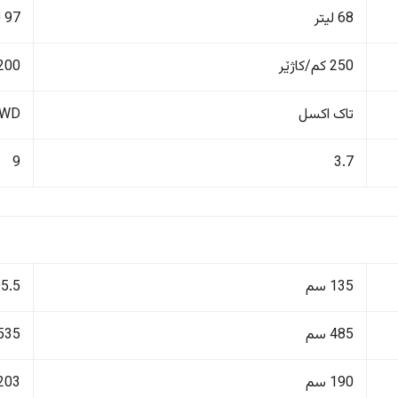
68 لیتر
97 لیتر
250 کم/کاژێر
200 کم/کاژێ
تاک اکسل
4WD دەبڵ 
9
3.7
135 سم
195.5
485 سم
535 سم
190 سم
203 سم