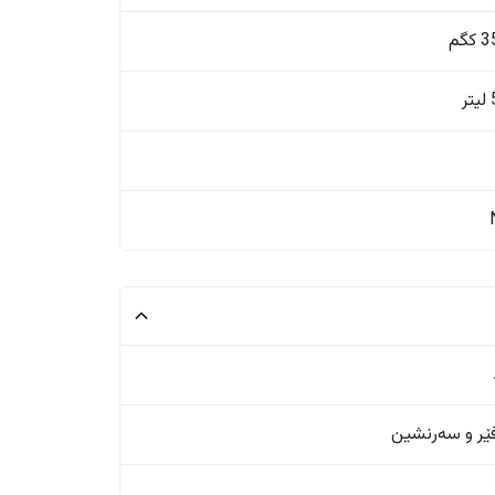
گم
ر
ر و سەرنشین