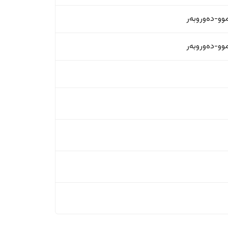
و-دەوروبەر
و-دەوروبەر