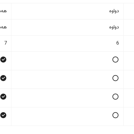
دواوە
هەمو
دواوە
هەمو
7
6