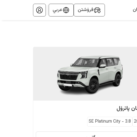
ن
فرۆشتن
عربي
ان
پاترۆل
SE Platinum City
-
3.8
2