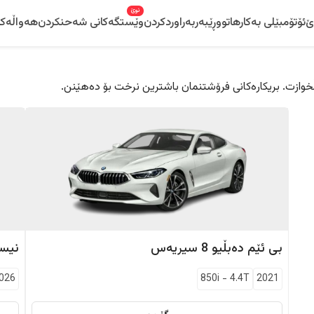
نوێ
ێ
ئۆتۆمبێلی بەکارهاتوو
ڕێبەر
بەراوردکردن
وێستگەکانی شەحنکردن
هەواڵەکا
 دڵخوازت. بریکارەکانی فرۆشتنمان باشترین نرخت بۆ دەهێنن.
بی ئێم دەبڵیو
8 سیریەس
نیس
026
850i
-
4.4T
2021