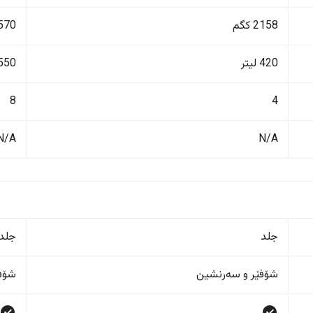
2158 کگم
3570 ک
420 لیتر
550 لیت
8
4
N/A
N/A
جلد
جلد
شۆفێر و سەرنشین
شۆفێ