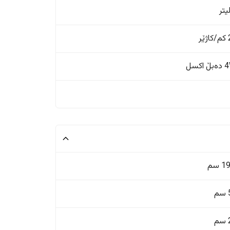
ر
اکسل
 سم