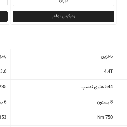
گۆڕین
وەرگرتنی ئۆفەر
بەنزین
بەنز
3.6
4.4T
544 هێزی ئەسپ
285 هێزی ئەس
8 پستۆن
6 پستۆن
353 Nm
750 Nm