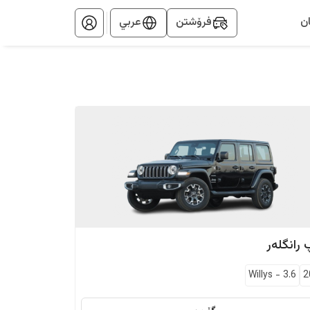
ن
فرۆشتن
عربي
رانگلەر
Willys
-
3.6
2