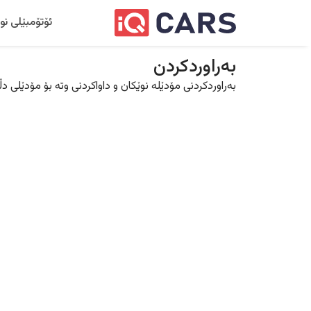
ئۆتۆمبێلی نو
بەراوردکردن
بەراوردکردنی مۆدێلە نوێکان و داواکردنی وتە بۆ مۆدێلی