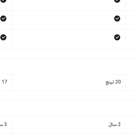
20 ئینج
17 ئینج
2 ساڵ
3 ساڵ/60,000 کم