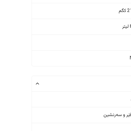
گم
ر
ر و سەرنشین