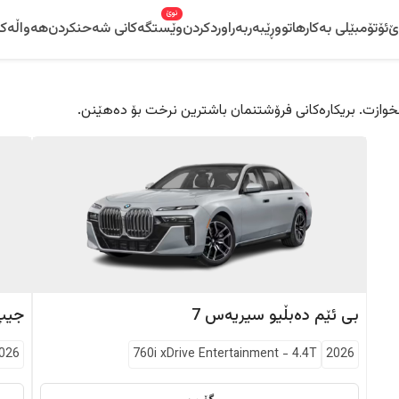
نوێ
ێ
ئۆتۆمبێلی بەکارهاتوو
ڕێبەر
بەراوردکردن
وێستگەکانی شەحنکردن
هەواڵەکا
 دڵخوازت. بریکارەکانی فرۆشتنمان باشترین نرخت بۆ دەهێنن.
بی ئێم دەبڵیو
سیریەس 7
جیپ
026
760i xDrive Entertainment
-
4.4T
2026