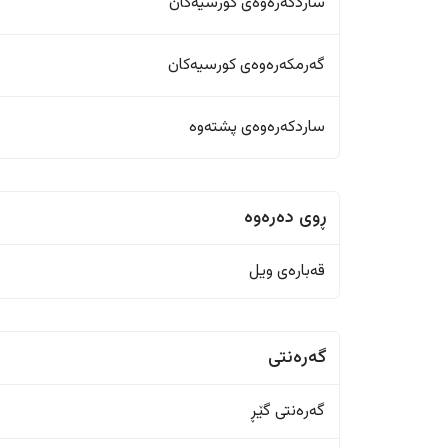
ساردکەرەوەی کورسیەکان
گەرمکەرەوەی کورسیەکان
ساردکەرەوەی پشتەوە
ڕوی دەرەوە
قەبارەی ویل
گەرەنتی
گەرەنتی گێڕ