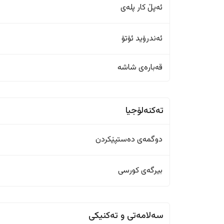
ئەپڵ کار پلەی
ئەندرۆید ئۆتۆ
قەبارەی شاشە
تەکنەلۆجیا
دوگمەی دەستپێکردن
بیرگەی کورسی
سەلامەتی و تەکنیکی