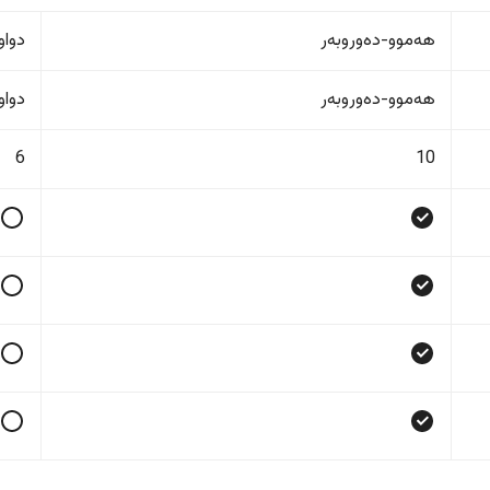
هەموو-دەوروبەر
دواو
هەموو-دەوروبەر
دواو
6
10