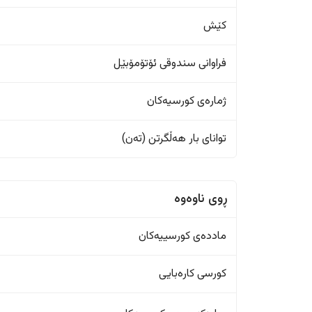
کێش
فراوانی سندوقی ئۆتۆمۆبێل
ژمارەی کورسیەکان
تواناى بار هەڵگرتن (تەن)
ڕوی ناوەوە
ماددەی کورسییەکان
کورسی کارەبایی