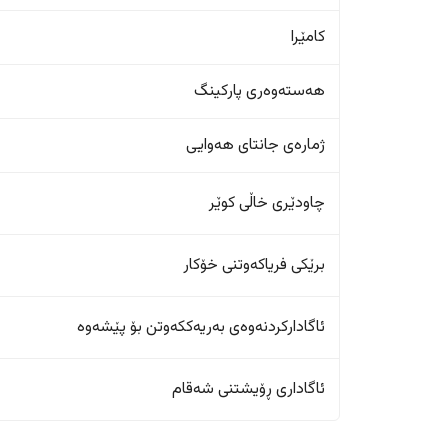
کامێرا
هەستەوەری پارکینگ
ژمارەی جانتای هەوایی
چاودێری خاڵی کوێر
برێکی فریاکەوتنی خۆکار
ئاگادارکردنەوەی بەریەککەوتن بۆ پێشەوە
ئاگاداری ڕۆیشتنی شەقام