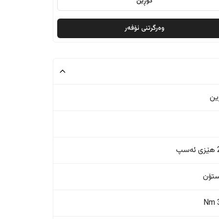
گۆڕین
وەرگرتنی ئۆفەر
ین
پ