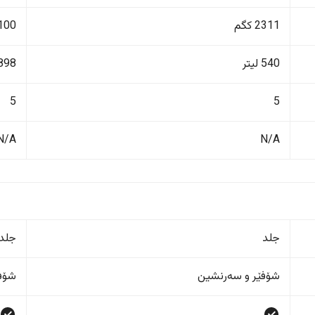
2311 کگم
2100 ک
540 لیتر
898 لیت
5
5
N/A
N/A
جلد
جلد
شۆفێر و سەرنشین
شۆفێ