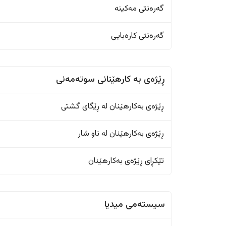
گەرەنتی مەکینە
گەرەنتی کارەبایی
ڕێژەى به کارهێنانی سوتەمەنی
ڕێژەى بەکارهێنان له ڕێگای گشتی
ڕێژەى بەکارهێنان له ناو شار
تێکڕای ڕێژەى بەکارهێنان
سیستەمی میدیا