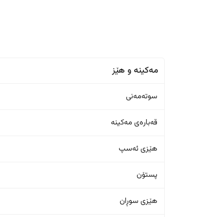
مەکینە و هێز
سوتەمەنی
قەبارەی مەکینە
هێزی ئەسپ
پستۆن
هێزی سوڕان