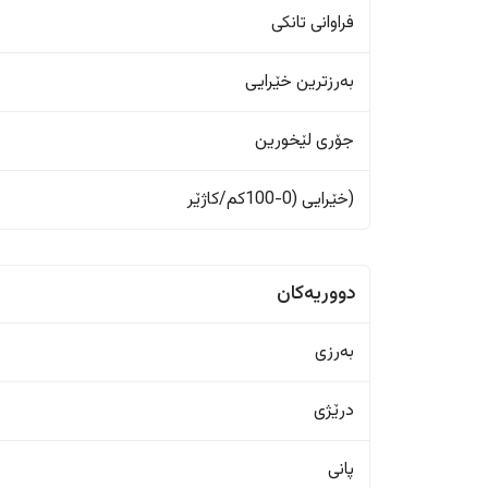
فراوانی تانکی
بەرزترین خێرایی
جۆری لێخورین
(خێرایی (0-100کم/کاژێر
دووریەکان
بەرزی
درێژی
پانی