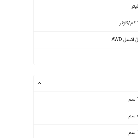
ر
اکسل AWD