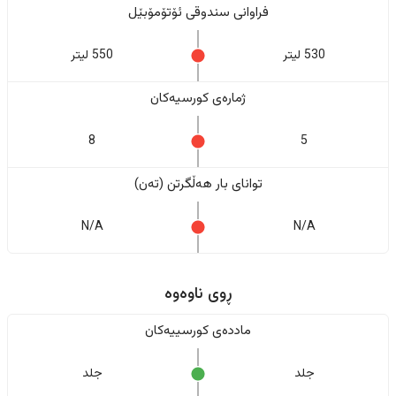
فراوانی سندوقی ئۆتۆمۆبێل
530 لیتر
550 لیتر
ژمارەی کورسیەکان
8
5
تواناى بار هەڵگرتن (تەن)
N/A
N/A
ڕوی ناوەوە
ماددەی کورسییەکان
جلد
جلد