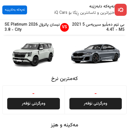
ئەپەکە دابەزێنە
ئەپەکە بەکاربێنە
خێراترین و ئاسانترین ڕێگا بۆ iQ Cars
بی ئێم دەبڵیو
سیریەس 5
2021
نیسان
پاترۆل
2026
SE Platinum
VS
3.8
-
City
4.4T
-
M5
کەمترین نرخ
-
-
وەرگرتنی ئۆفەر
وەرگرتنی ئۆفەر
مەکینە و هێز