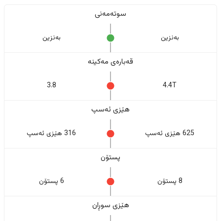
سوتەمەنی
بەنزین
بەنزین
قەبارەی مەکینە
3.8
4.4T
هێزی ئەسپ
625 هێزی ئەسپ
316 هێزی ئەسپ
پستۆن
8 پستۆن
6 پستۆن
هێزی سوڕان