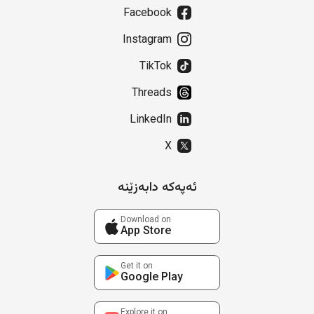
Facebook
Instagram
TikTok
Threads
LinkedIn
X
ئەپەکە دابەزێنە
Download on
App Store
Get it on
Google Play
Explore it on