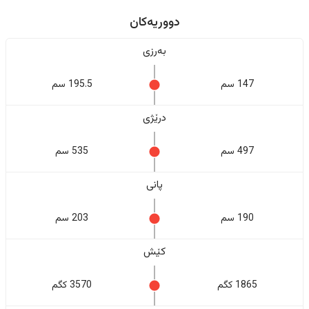
دووریەکان
بەرزی
147 سم
195.5 سم
درێژی
497 سم
535 سم
پانی
190 سم
203 سم
کێش
1865 کگم
3570 کگم