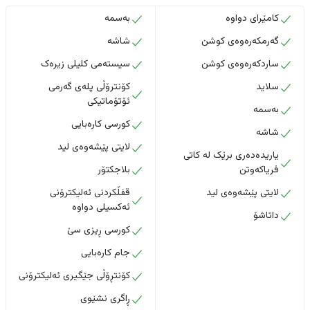
کامێرای دواوە
بەسمە
گەرمکەرەوەی کوشن
شاشە
ساردکەرەوەی کوشن
سیستەمی کلیلی زیرەک
سلاید
کۆنترۆڵی پلەی گەرمی
ئۆتۆماتیکی
بەسمە
کورسی کارەبایی
شاشە
لایتی پێشەوەی لید
یاریدەدەری برێک لە کاتی
فریاکەوتن
بلاجکتۆر
لایتی پێشەوەی لید
قفڵکردنی ئەلیکترۆنی
ئەکسیلی دواوە
داتاشۆ
کورسی ڕیزی سێ
جام کارەبایی
کۆنتڕۆڵی جێگیری ئەلیکترۆنی
ڕاگری نشێوی