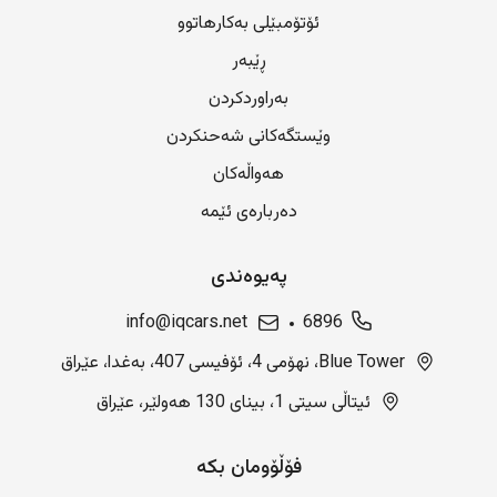
ئۆتۆمبێلی بەکارهاتوو
ڕێبەر
بەراوردکردن
وێستگەکانی شەحنکردن
هەواڵەکان
دەربارەی ئێمە
پەیوەندی
info@iqcars.net
6896
Blue Tower، نهۆمی 4، ئۆفیسی 407، بەغدا، عێراق
ئیتاڵی سیتی 1، بینای 130 هەولێر، عێراق
فۆڵۆومان بکە