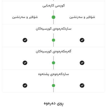
کورسی کارەبایی
شۆفێر و سەرنشین
شۆفێر و سەرنشین
ساردکەرەوەی کورسیەکان
گەرمکەرەوەی کورسیەکان
ساردکەرەوەی پشتەوە
ڕوی دەرەوە