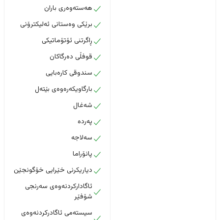
هەستەوەری باران
برێکی وەستانی ئەلیکترۆنی
ڕاگرتنی ئۆتۆماتیکی
قوفڵی دەرگاکان
سندوقی کارەبایی
بارگاویکەرەوەی بێتەل
شەغال
پەردە
سەلاجە
پانۆراما
دیاریکرنی خێرایی خۆگونجێن
ئاگادارکردنەوەی سەرنجی
شۆفێر
سیستەمی ئاگادرکردنەوەی