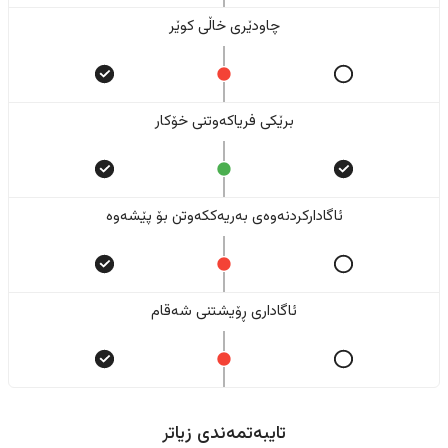
چاودێری خاڵی کوێر
برێکی فریاکەوتنی خۆکار
ئاگادارکردنەوەی بەریەککەوتن بۆ پێشەوە
ئاگاداری ڕۆیشتنی شەقام
تایبەتمەندی زیاتر