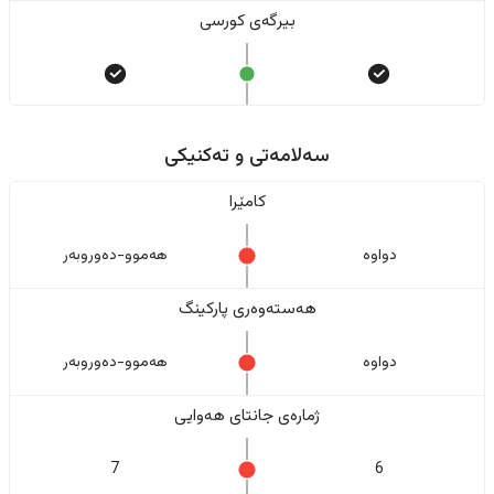
بیرگەی کورسی
سەلامەتی و تەکنیکی
کامێرا
دواوە
هەموو-دەوروبەر
هەستەوەری پارکینگ
دواوە
هەموو-دەوروبەر
ژمارەی جانتای هەوایی
7
6