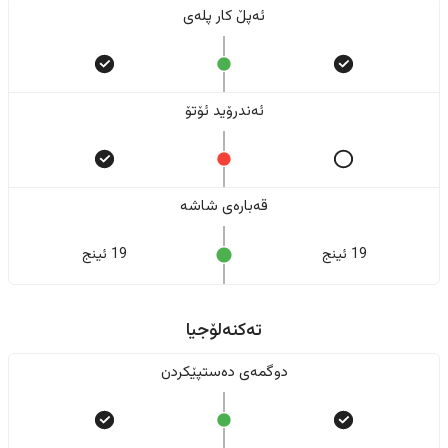
ئەپڵ کار پلەی
ئەندرۆید ئۆتۆ
قەبارەی شاشە
19 ئینج
19 ئینج
تەکنەلۆجیا
دوگمەی دەستپێکردن