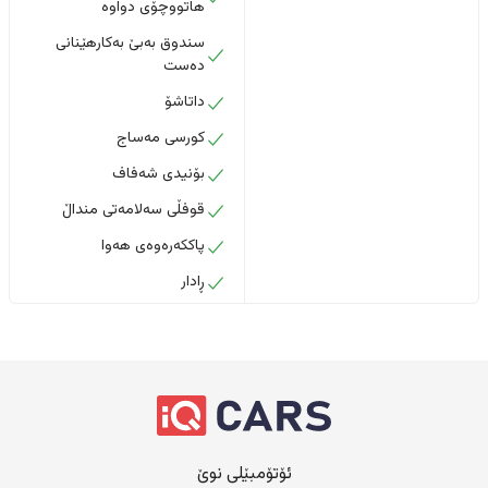
هاتووچۆی دواوە
سندوق بەبێ بەکارهێنانی
دەست
داتاشۆ
کورسی مەساج
بۆنیدی شەفاف
قوفڵی سەلامەتی منداڵ
پاککەرەوەی هەوا
ڕادار
ئۆتۆمبێلی نوێ