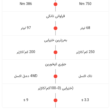
386 Nm
750 Nm
فراوانی تانکی
68 لیتر
97 لیتر
بەرزترین خێرایی
250 کم/کاژێر
200 کم/کاژێر
جۆری لێخورین
تاک اکسل
4WD دەبڵ اکسل
(خێرایی (0-100کم/کاژێر
9 s
3.3 s