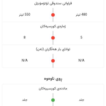
فراوانی سندوقی ئۆتۆمۆبێل
480 لیتر
550 لیتر
ژمارەی کورسیەکان
8
5
تواناى بار هەڵگرتن (تەن)
N/A
N/A
ڕوی ناوەوە
ماددەی کورسییەکان
جلد
جلد