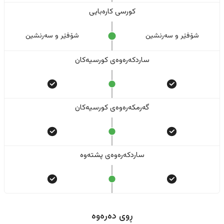
کورسی کارەبایی
شۆفێر و سەرنشین
شۆفێر و سەرنشین
ساردکەرەوەی کورسیەکان
گەرمکەرەوەی کورسیەکان
ساردکەرەوەی پشتەوە
ڕوی دەرەوە