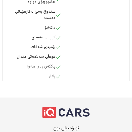
هاتووچۆی دواوە
سندوق بەبێ بەکارهێنانی
دەست
داتاشۆ
کورسی مەساج
بۆنیدی شەفاف
قوفڵی سەلامەتی منداڵ
پاککەرەوەی هەوا
ڕادار
ئۆتۆمبێلی نوێ