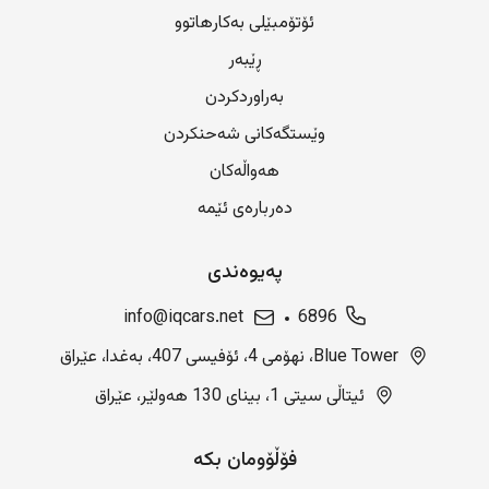
ئۆتۆمبێلی بەکارهاتوو
ڕێبەر
بەراوردکردن
وێستگەکانی شەحنکردن
هەواڵەکان
دەربارەی ئێمە
پەیوەندی
info@iqcars.net
6896
Blue Tower، نهۆمی 4، ئۆفیسی 407، بەغدا، عێراق
ئیتاڵی سیتی 1، بینای 130 هەولێر، عێراق
فۆڵۆومان بکە