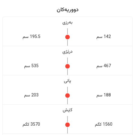
دووریەکان
بەرزی
142 سم
195.5 سم
درێژی
467 سم
535 سم
پانی
188 سم
203 سم
کێش
1560 کگم
3570 کگم