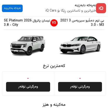
ئەپەکە دابەزێنە
ئەپەکە بەکاربێنە
خێراترین و ئاسانترین ڕێگا بۆ iQ Cars
بی ئێم دەبڵیو
سیریەس 3
2021
نیسان
پاترۆل
2026
SE Platinum
VS
3.8
-
City
3.0
-
M3
کەمترین نرخ
-
-
وەرگرتنی ئۆفەر
وەرگرتنی ئۆفەر
مەکینە و هێز