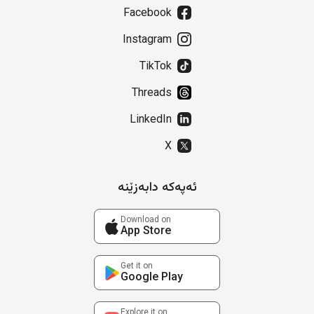
Facebook
Instagram
TikTok
Threads
LinkedIn
X
ئەپەکە دابەزێنە
Download on
App Store
Get it on
Google Play
Explore it on