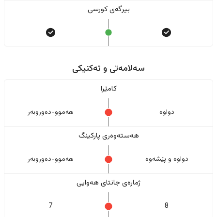
بیرگەی کورسی
سەلامەتی و تەکنیکی
کامێرا
دواوە
هەموو-دەوروبەر
هەستەوەری پارکینگ
دواوە و پێشەوە
هەموو-دەوروبەر
ژمارەی جانتای هەوایی
7
8