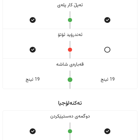
ئەپڵ کار پلەی
ئەندرۆید ئۆتۆ
قەبارەی شاشە
19 ئینج
19 ئینج
تەکنەلۆجیا
دوگمەی دەستپێکردن