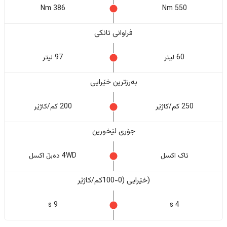
386 Nm
550 Nm
فراوانی تانکی
60 لیتر
97 لیتر
بەرزترین خێرایی
250 کم/کاژێر
200 کم/کاژێر
جۆری لێخورین
تاک اکسل
4WD دەبڵ اکسل
(خێرایی (0-100کم/کاژێر
9 s
4 s