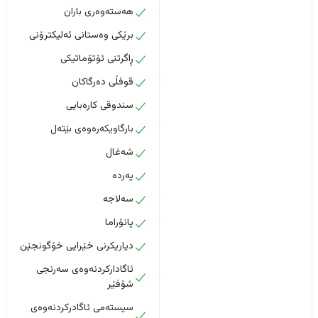
هەستەوەری باران
برێکی وەستانی ئەلیکترۆنی
ڕاگرتنی ئۆتۆماتیکی
قوفڵی دەرگاکان
سندوقی کارەبایی
بارگاویکەرەوەی بێتەل
شەغال
پەردە
سەلاجە
پانۆراما
دیاریکرنی خێرایی خۆگونجێن
ئاگادارکردنەوەی سەرنجی
شۆفێر
سیستەمی ئاگادرکردنەوەی