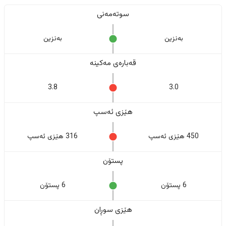
سوتەمەنی
بەنزین
بەنزین
قەبارەی مەکینە
3.8
3.0
هێزی ئەسپ
450 هێزی ئەسپ
316 هێزی ئەسپ
پستۆن
6 پستۆن
6 پستۆن
هێزی سوڕان