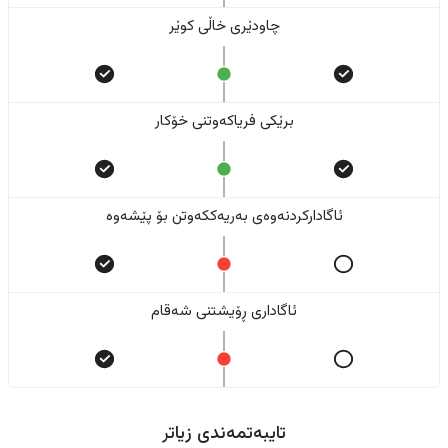
چاودێری خاڵی کوێر
برێکی فریاکەوتنی خۆکار
ئاگادارکردنەوەی بەریەککەوتن بۆ پێشەوە
ئاگاداری ڕۆیشتنی شەقام
تایبەتمەندی زیاتر