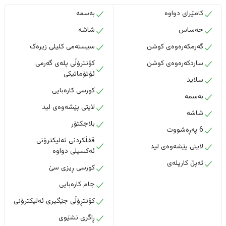
کامێرای دواوە
بەسمە
حەساس
شاشە
گەرمکەرەوەی کوشن
سیستەمی کلیلی زیرەک
ساردکەرەوەی کوشن
کۆنترۆڵی پلەی گەرمی
ئۆتۆماتیکی
سلاید
کورسی کارەبایی
بەسمە
لایتی پێشەوەی لید
شاشە
بلاجکتۆر
6 پەڕەشووت
قفڵکردنی ئەلیکترۆنی
لایتی پێشەوەی لید
ئەکسیلی دواوە
ئەپڵ کارپلەی
کورسی ڕیزی سێ
جام کارەبایی
کۆنتڕۆڵی جێگیری ئەلیکترۆنی
ڕاگری نشێوی