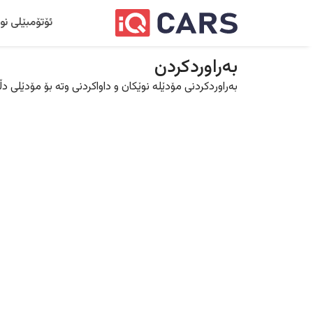
ئۆتۆمبێلی نو
بەراوردکردن
بەراوردکردنی مۆدێلە نوێکان و داواکردنی وتە بۆ مۆدێلی