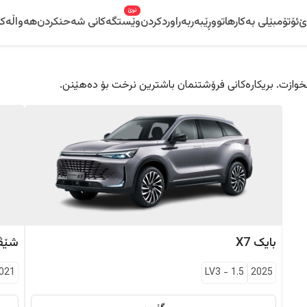
نوێ
ێ
ئۆتۆمبێلی بەکارهاتوو
ڕێبەر
بەراوردکردن
وێستگەکانی شەحنکردن
هەواڵەکا
 دڵخوازت. بریکارەکانی فرۆشتنمان باشترین نرخت بۆ دەهێنن.
بایک
X7
شێڤ
021
LV3
-
1.5
2025