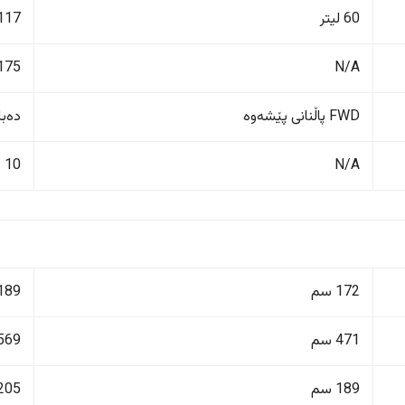
60 لیتر
117 لیت
N/A
175 کم/کاژێ
FWD پاڵنانی پێشەوە
دەبڵ 
10
N/A
172 سم
189 سم
471 سم
569 سم
189 سم
205 سم