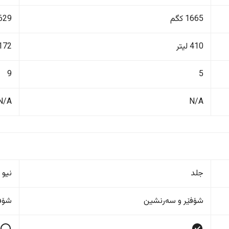
1665 کگم
3629 ک
410 لیتر
2172 ل
9
5
N/A
N/A
جلد
نیو 
شۆفێر و سەرنشین
شۆفێ