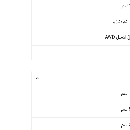
ر
ر
اکسل AWD