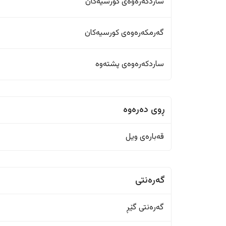
ساردکەرەوەی کورسیەکان
گەرمکەرەوەی کورسیەکان
ساردکەرەوەی پشتەوە
ڕوی دەرەوە
قەبارەی ویل
گەرەنتی
گەرەنتی گێڕ