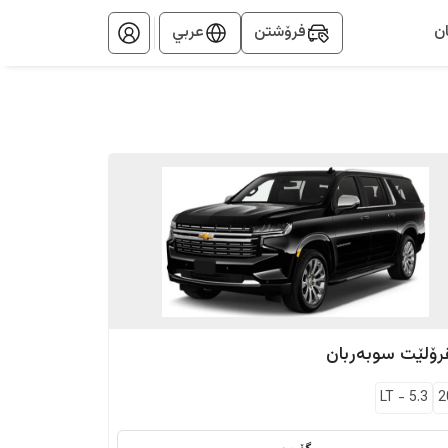
ن
فرۆشتن
عربي
رۆلێت
سوبەربان
LT
-
5.3
2