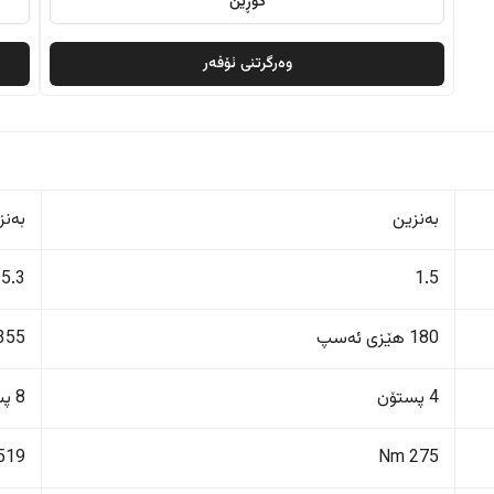
گۆڕین
وەرگرتنی ئۆفەر
بەنزین
بەنز
5.3
1.5
180 هێزی ئەسپ
355 هێزی ئەس
4 پستۆن
8 پستۆن
519 Nm
275 Nm