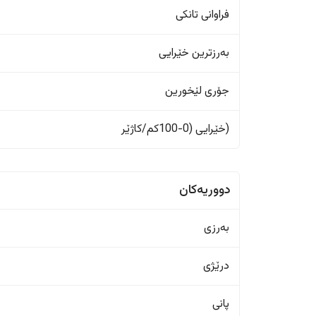
فراوانی تانکی
بەرزترین خێرایی
جۆری لێخورین
(خێرایی (0-100کم/کاژێر
دووریەکان
بەرزی
درێژی
پانی