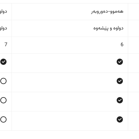
هەموو-دەوروبەر
دواو
دواوە و پێشەوە
دواو
7
6