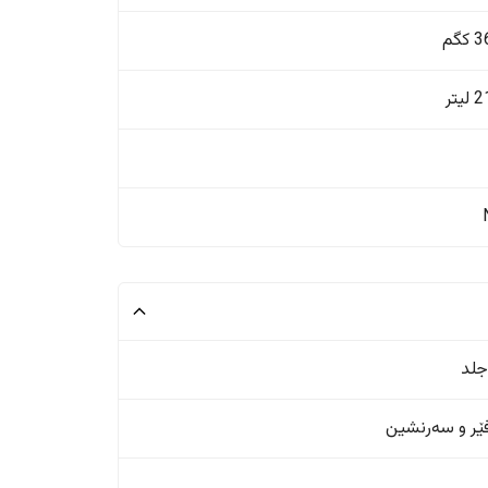
گم
یتر
جلد
ر و سەرنشین