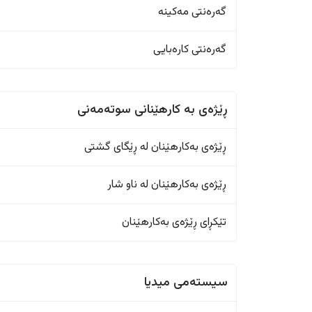
گەرەنتی مەکینە
گەرەنتی کارەبایی
ڕێژەى به کارهێنانی سوتەمەنی
ڕێژەى بەکارهێنان له ڕێگای گشتی
ڕێژەى بەکارهێنان له ناو شار
تێکڕای ڕێژەى بەکارهێنان
سیستەمی میدیا