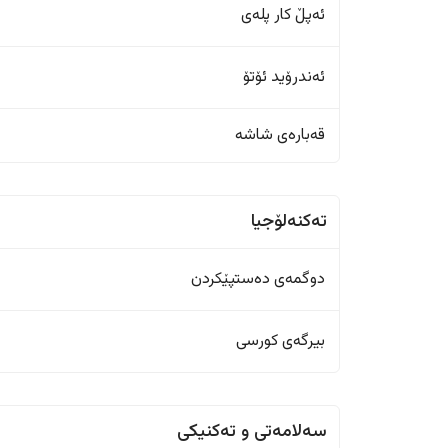
ئەپڵ کار پلەی
ئەندرۆید ئۆتۆ
قەبارەی شاشە
تەکنەلۆجیا
دوگمەی دەستپێکردن
بیرگەی کورسی
سەلامەتی و تەکنیکی