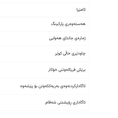
کامێرا
هەستەوەری پارکینگ
ژمارەی جانتای هەوایی
چاودێری خاڵی کوێر
برێکی فریاکەوتنی خۆکار
ئاگادارکردنەوەی بەریەککەوتن بۆ پێشەوە
ئاگاداری ڕۆیشتنی شەقام