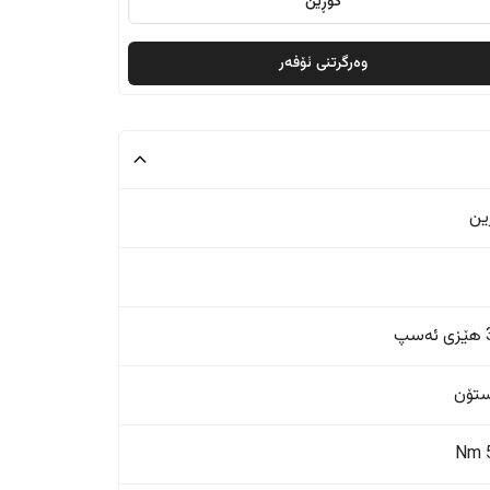
گۆڕین
وەرگرتنی ئۆفەر
ین
پ