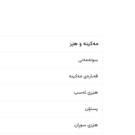
مەکینە و هێز
سوتەمەنی
قەبارەی مەکینە
هێزی ئەسپ
پستۆن
هێزی سوڕان