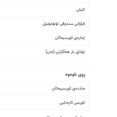
کێش
فراوانی سندوقی ئۆتۆمۆبێل
ژمارەی کورسیەکان
تواناى بار هەڵگرتن (تەن)
ڕوی ناوەوە
ماددەی کورسییەکان
کورسی کارەبایی