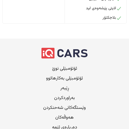
لایتی پێشەوەی لید
بلاجکتۆر
ئۆتۆمبێلی نوێ
ئۆتۆمبێلی بەکارهاتوو
ڕێبەر
بەراوردکردن
وێستگەکانی شەحنکردن
هەواڵەکان
دەربارەی ئێمە