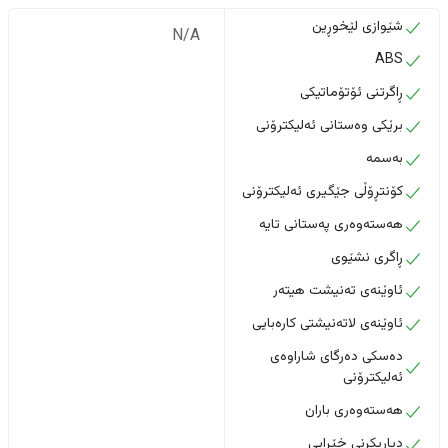
شێوازی لێخوڕین
N/A
ABS
ڕاگرتنی ئۆتۆماتیکی
برێکی وەستانی ئەلیکترۆنی
بەسمە
کۆنتڕۆڵی جێگیری ئەلیکترۆنی
هەستەوەری پەستانی تایە
ڕاگری نشێوی
ئاوێنەی تەنیشت هیتەر
ئاوێنەی لاتەنیشتی کارەبایی
دەسکی دەرگای شاراوەی
ئەلیکترۆنی
هەستەوەری باران
دیاریکرنی خێرایی