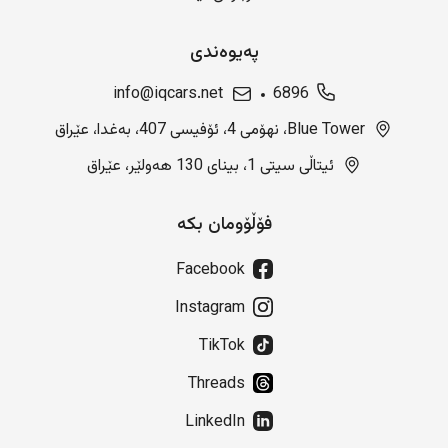
پەیوەندی
info@iqcars.net
6896
Blue Tower، نهۆمی 4، ئۆفیسی 407، بەغدا، عێراق
ئیتاڵی سیتی 1، بینای 130 هەولێر، عێراق
فۆڵۆومان بکە
Facebook
Instagram
TikTok
Threads
LinkedIn