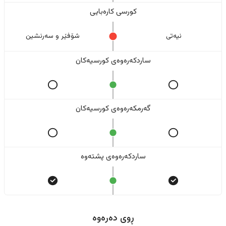
کورسی کارەبایی
نیەتی
شۆفێر و سەرنشین
ساردکەرەوەی کورسیەکان
گەرمکەرەوەی کورسیەکان
ساردکەرەوەی پشتەوە
ڕوی دەرەوە