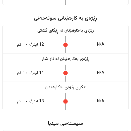
ڕێژەى به کارهێنانی سوتەمەنی
ڕێژەى بەکارهێنان له ڕێگای گشتی
N/A
12 لیتر/١٠٠ کم
ڕێژەى بەکارهێنان له ناو شار
N/A
14 لیتر/١٠٠ کم
تێکڕای ڕێژەى بەکارهێنان
N/A
13 لیتر/١٠٠ کم
سیستەمی میدیا