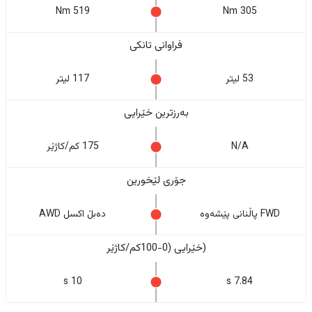
519 Nm
305 Nm
فراوانی تانکی
53 لیتر
117 لیتر
بەرزترین خێرایی
N/A
175 کم/کاژێر
جۆری لێخورین
FWD پاڵنانی پێشەوە
دەبڵ اکسل AWD
(خێرایی (0-100کم/کاژێر
10 s
7.84 s