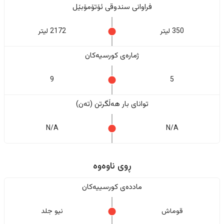
فراوانی سندوقی ئۆتۆمۆبێل
350 لیتر
2172 لیتر
ژمارەی کورسیەکان
9
5
تواناى بار هەڵگرتن (تەن)
N/A
N/A
ڕوی ناوەوە
ماددەی کورسییەکان
قوماش
نیو جلد