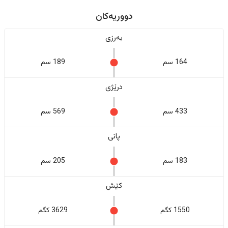
دووریەکان
بەرزی
164 سم
189 سم
درێژی
433 سم
569 سم
پانی
183 سم
205 سم
کێش
1550 کگم
3629 کگم