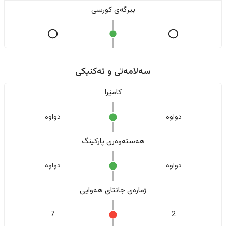
بیرگەی کورسی
سەلامەتی و تەکنیکی
کامێرا
دواوە
دواوە
هەستەوەری پارکینگ
دواوە
دواوە
ژمارەی جانتای هەوایی
7
2