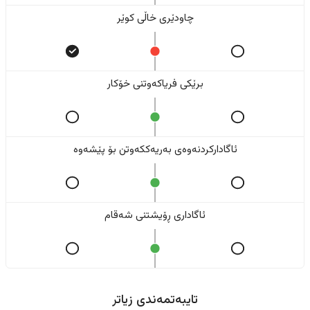
چاودێری خاڵی کوێر
برێکی فریاکەوتنی خۆکار
ئاگادارکردنەوەی بەریەککەوتن بۆ پێشەوە
ئاگاداری ڕۆیشتنی شەقام
تایبەتمەندی زیاتر