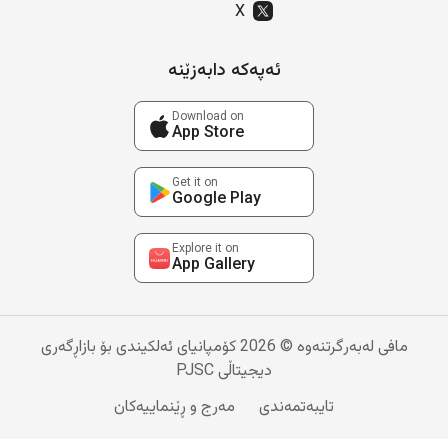
X
ئەپەکە دابەزێنە
Download on
App Store
Get it on
Google Play
Explore it on
App Gallery
مافی لەبەرگرتنەوە © 2026 کۆمپانیای ئەلکیندی بۆ بازاڕگەری
دیجیتاڵی PJSC
تایبەتمەندی
مەرج و ڕێنماییەکان