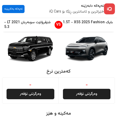
ئەپەکە دابەزێنە
ئەپەکە بەکاربێنە
خێراترین و ئاسانترین ڕێگا بۆ iQ Cars
بایک
Fashion
2025
X55
-
1.5T
شێڤرۆلێت
سوبەربان
2021
LT
-
VS
5.3
کەمترین نرخ
-
-
وەرگرتنی ئۆفەر
وەرگرتنی ئۆفەر
مەکینە و هێز