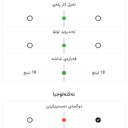
ئەپڵ کار پلەی
ئەندرۆید ئۆتۆ
قەبارەی شاشە
18 ئینج
18 ئینج
تەکنەلۆجیا
دوگمەی دەستپێکردن