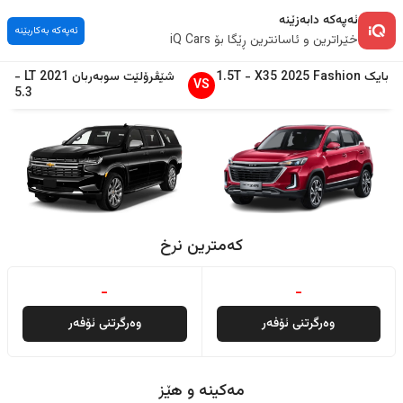
ئەپەکە دابەزێنە
ئەپەکە بەکاربێنە
خێراترین و ئاسانترین ڕێگا بۆ iQ Cars
بایک
Fashion
2025
X35
-
1.5T
شێڤرۆلێت
سوبەربان
2021
LT
-
VS
5.3
کەمترین نرخ
-
-
وەرگرتنی ئۆفەر
وەرگرتنی ئۆفەر
مەکینە و هێز