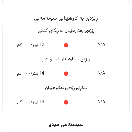
ڕێژەى به کارهێنانی سوتەمەنی
ڕێژەى بەکارهێنان له ڕێگای گشتی
N/A
12 لیتر/١٠٠ کم
ڕێژەى بەکارهێنان له ناو شار
N/A
14 لیتر/١٠٠ کم
تێکڕای ڕێژەى بەکارهێنان
N/A
13 لیتر/١٠٠ کم
سیستەمی میدیا