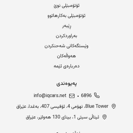
ئۆتۆمبێلی نوێ
ئۆتۆمبێلی بەکارهاتوو
ڕێبەر
بەراوردکردن
وێستگەکانی شەحنکردن
هەواڵەکان
دەربارەی ئێمە
پەیوەندی
info@iqcars.net
6896
Blue Tower، نهۆمی 4، ئۆفیسی 407، بەغدا، عێراق
ئیتاڵی سیتی 1، بینای 130 هەولێر، عێراق