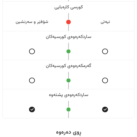
کورسی کارەبایی
نیەتی
شۆفێر و سەرنشین
ساردکەرەوەی کورسیەکان
گەرمکەرەوەی کورسیەکان
ساردکەرەوەی پشتەوە
ڕوی دەرەوە