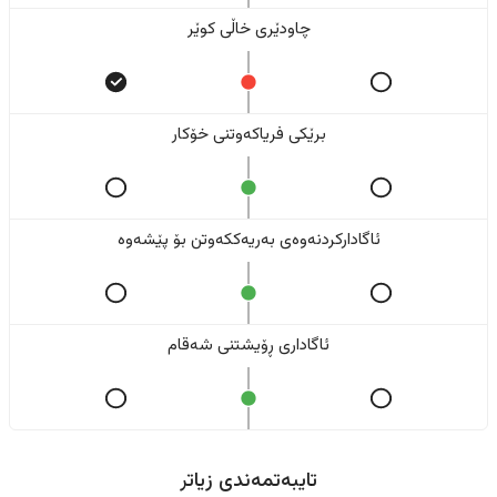
چاودێری خاڵی کوێر
برێکی فریاکەوتنی خۆکار
ئاگادارکردنەوەی بەریەککەوتن بۆ پێشەوە
ئاگاداری ڕۆیشتنی شەقام
تایبەتمەندی زیاتر