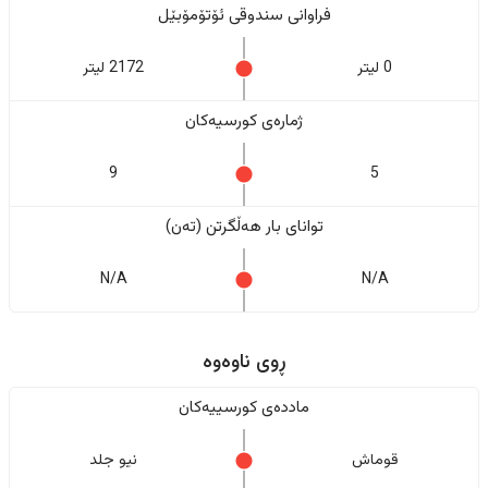
فراوانی سندوقی ئۆتۆمۆبێل
0 لیتر
2172 لیتر
ژمارەی کورسیەکان
9
5
تواناى بار هەڵگرتن (تەن)
N/A
N/A
ڕوی ناوەوە
ماددەی کورسییەکان
قوماش
نیو جلد