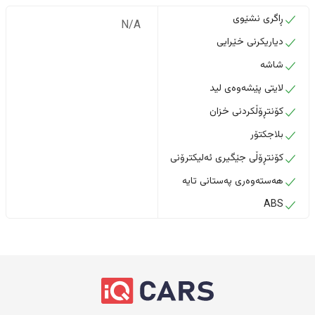
ڕاگری نشێوی
N/A
دیاریکرنی خێرایی
شاشە
لایتی پێشەوەی لید
کۆنتڕۆڵکردنی خزان
بلاجکتۆر
کۆنتڕۆڵی جێگیری ئەلیکترۆنی
هەستەوەری پەستانی تایە
ABS