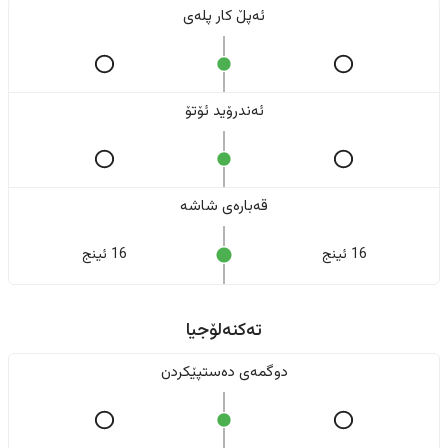
ئەپڵ کار پلەی
ئەندرۆید ئۆتۆ
قەبارەی شاشە
16 ئینج
16 ئینج
تەکنەلۆجیا
دوگمەی دەستپێکردن