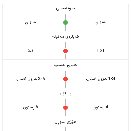
سوتەمەنی
بەنزین
بەنزین
قەبارەی مەکینە
5.3
1.5T
هێزی ئەسپ
134 هێزی ئەسپ
355 هێزی ئەسپ
پستۆن
4 پستۆن
8 پستۆن
هێزی سوڕان