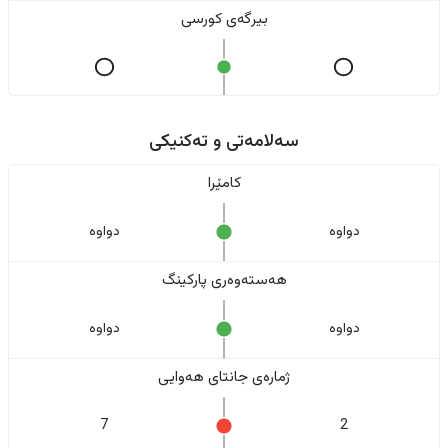
بیرگەی کورسی
سەلامەتی و تەکنیکی
کامێرا
دواوە
دواوە
هەستەوەری پارکینگ
دواوە
دواوە
ژمارەی جانتای هەوایی
7
2