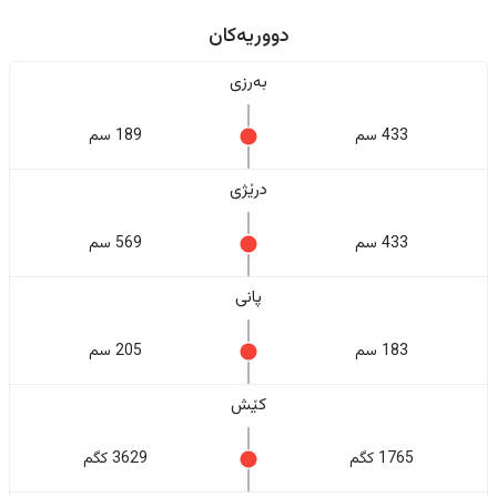
دووریەکان
بەرزی
433 سم
189 سم
درێژی
433 سم
569 سم
پانی
183 سم
205 سم
کێش
1765 کگم
3629 کگم