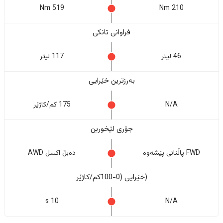
519 Nm
210 Nm
فراوانی تانکی
46 لیتر
117 لیتر
بەرزترین خێرایی
N/A
175 کم/کاژێر
جۆری لێخورین
FWD پاڵنانی پێشەوە
دەبڵ اکسل AWD
(خێرایی (0-100کم/کاژێر
10 s
N/A