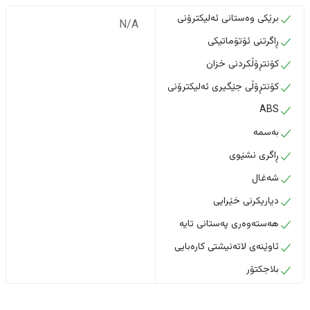
برێکی وەستانی ئەلیکترۆنی
N/A
ڕاگرتنی ئۆتۆماتیکی
کۆنتڕۆڵکردنی خزان
کۆنتڕۆڵی جێگیری ئەلیکترۆنی
ABS
بەسمە
ڕاگری نشێوی
شەغال
دیاریکرنی خێرایی
هەستەوەری پەستانی تایە
ئاوێنەی لاتەنیشتی کارەبایی
بلاجکتۆر