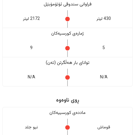
فراوانی سندوقی ئۆتۆمۆبێل
430 لیتر
2172 لیتر
ژمارەی کورسیەکان
9
5
تواناى بار هەڵگرتن (تەن)
N/A
N/A
ڕوی ناوەوە
ماددەی کورسییەکان
قوماش
نیو جلد