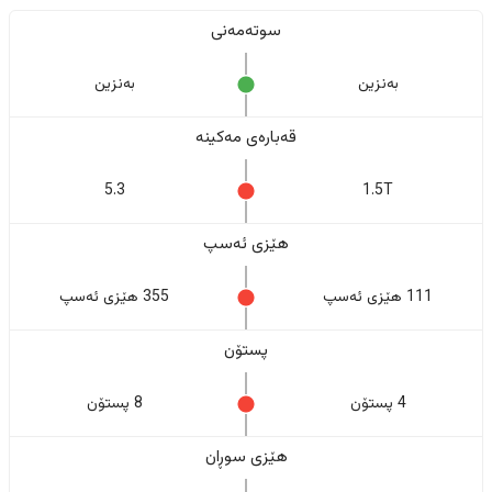
سوتەمەنی
بەنزین
بەنزین
قەبارەی مەکینە
5.3
1.5T
هێزی ئەسپ
111 هێزی ئەسپ
355 هێزی ئەسپ
پستۆن
4 پستۆن
8 پستۆن
هێزی سوڕان