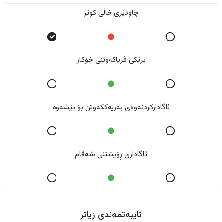
چاودێری خاڵی کوێر
برێکی فریاکەوتنی خۆکار
ئاگادارکردنەوەی بەریەککەوتن بۆ پێشەوە
ئاگاداری ڕۆیشتنی شەقام
تایبەتمەندی زیاتر