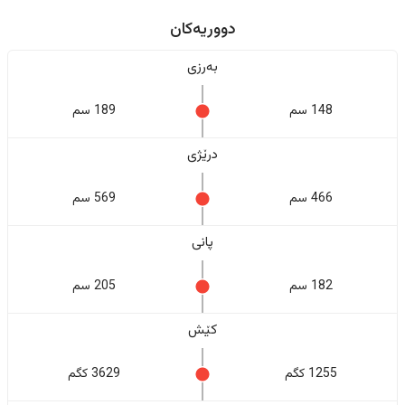
دووریەکان
بەرزی
148 سم
189 سم
درێژی
466 سم
569 سم
پانی
182 سم
205 سم
کێش
1255 کگم
3629 کگم