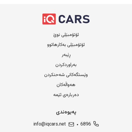
ئۆتۆمبێلی نوێ
ئۆتۆمبێلی بەکارهاتوو
ڕێبەر
بەراوردکردن
وێستگەکانی شەحنکردن
هەواڵەکان
دەربارەی ئێمە
پەیوەندی
info@iqcars.net
6896