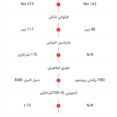
519 Nm
142 Nm
فراوانی تانکی
48 لیتر
117 لیتر
بەرزترین خێرایی
N/A
175 کم/کاژێر
جۆری لێخورین
FWD پاڵنانی پێشەوە
دەبڵ اکسل AWD
(خێرایی (0-100کم/کاژێر
10 s
N/A