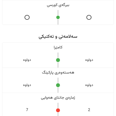
بیرگەی کورسی
سەلامەتی و تەکنیکی
کامێرا
دواوە
دواوە
هەستەوەری پارکینگ
دواوە
دواوە
ژمارەی جانتای هەوایی
7
2