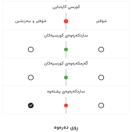
کورسی کارەبایی
شۆفێر
شۆفێر و سەرنشین
ساردکەرەوەی کورسیەکان
گەرمکەرەوەی کورسیەکان
ساردکەرەوەی پشتەوە
ڕوی دەرەوە