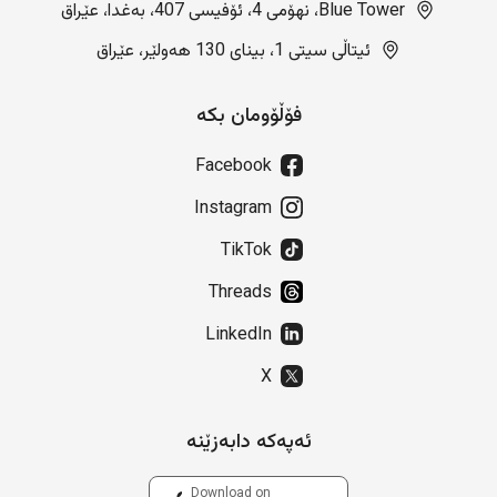
Blue Tower، نهۆمی 4، ئۆفیسی 407، بەغدا، عێراق
ئیتاڵی سیتی 1، بینای 130 هەولێر، عێراق
فۆڵۆومان بکە
Facebook
Instagram
TikTok
Threads
LinkedIn
X
ئەپەکە دابەزێنە
Download on