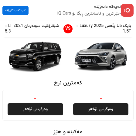
ئەپەکە دابەزێنە
ئەپەکە بەکاربێنە
خێراترین و ئاسانترین ڕێگا بۆ iQ Cars
بایک
U5 پڵەس
2025
Luxury
-
شێڤرۆلێت
سوبەربان
2021
LT
-
VS
5.3
1.5T
کەمترین نرخ
-
-
وەرگرتنی ئۆفەر
وەرگرتنی ئۆفەر
مەکینە و هێز