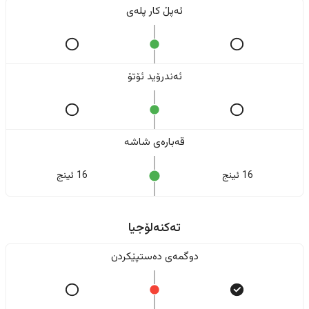
ئەپڵ کار پلەی
ئەندرۆید ئۆتۆ
قەبارەی شاشە
16 ئینج
16 ئینج
تەکنەلۆجیا
دوگمەی دەستپێکردن