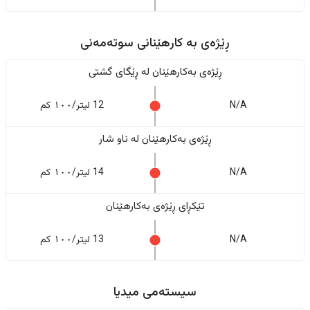
ڕێژەى به کارهێنانی سوتەمەنی
ڕێژەى بەکارهێنان له ڕێگای گشتی
N/A
12 لیتر/١٠٠ کم
ڕێژەى بەکارهێنان له ناو شار
N/A
14 لیتر/١٠٠ کم
تێکڕای ڕێژەى بەکارهێنان
N/A
13 لیتر/١٠٠ کم
سیستەمی میدیا