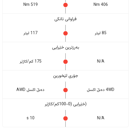
519 Nm
406 Nm
فراوانی تانکی
85 لیتر
117 لیتر
بەرزترین خێرایی
N/A
175 کم/کاژێر
جۆری لێخورین
4WD دەبڵ اکسل
دەبڵ اکسل AWD
(خێرایی (0-100کم/کاژێر
10 s
N/A