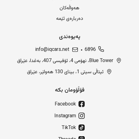
هەواڵەکان
دەربارەی ئێمە
پەیوەندی
info@iqcars.net
6896
Blue Tower، نهۆمی 4، ئۆفیسی 407، بەغدا، عێراق
ئیتاڵی سیتی 1، بینای 130 هەولێر، عێراق
فۆڵۆومان بکە
Facebook
Instagram
TikTok