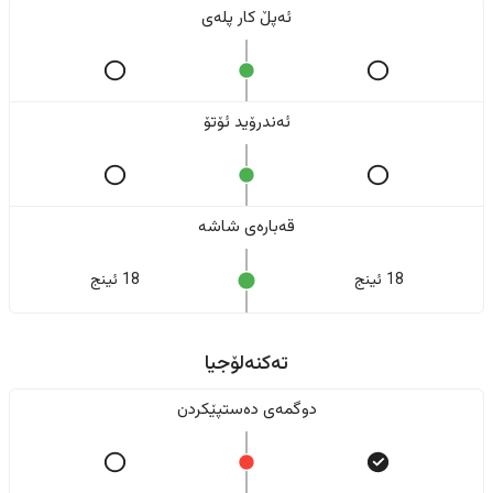
ئەپڵ کار پلەی
ئەندرۆید ئۆتۆ
قەبارەی شاشە
18 ئینج
18 ئینج
تەکنەلۆجیا
دوگمەی دەستپێکردن