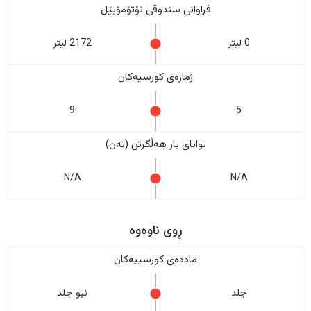
فراوانی سندوقی ئۆتۆمۆبێل
0 لیتر
2172 لیتر
ژمارەی کورسیەکان
9
5
تواناى بار هەڵگرتن (تەن)
N/A
N/A
ڕوی ناوەوە
ماددەی کورسییەکان
جلد
نیو جلد