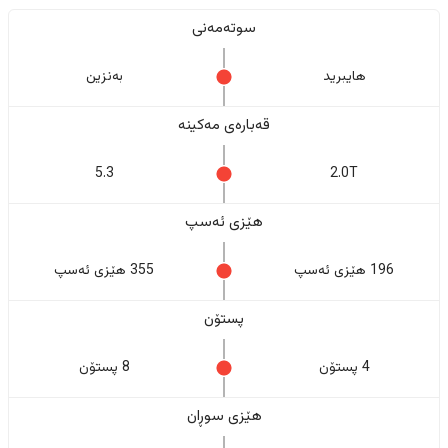
سوتەمەنی
هایبرید
بەنزین
قەبارەی مەکینە
5.3
2.0T
هێزی ئەسپ
196 هێزی ئەسپ
355 هێزی ئەسپ
پستۆن
4 پستۆن
8 پستۆن
هێزی سوڕان