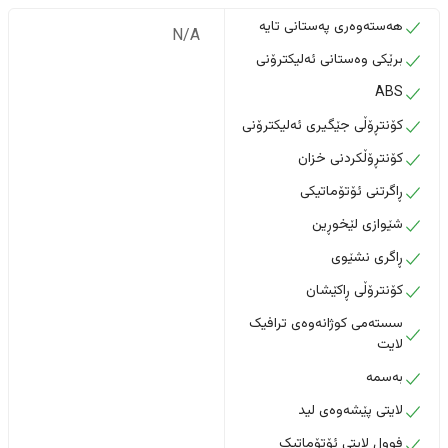
هەستەوەری پەستانی تایە
N/A
برێکی وەستانی ئەلیکترۆنی
ABS
کۆنتڕۆڵی جێگیری ئەلیکترۆنی
کۆنتڕۆڵکردنی خزان
ڕاگرتنی ئۆتۆماتیکی
شێوازی لێخوڕین
ڕاگری نشێوی
کۆنترۆڵی ڕاکێشان
سستەمی کوژانەوەی ترافیک
لایت
بەسمە
لایتی پێشەوەی لید
فوول لایتی ئۆتۆماتیک