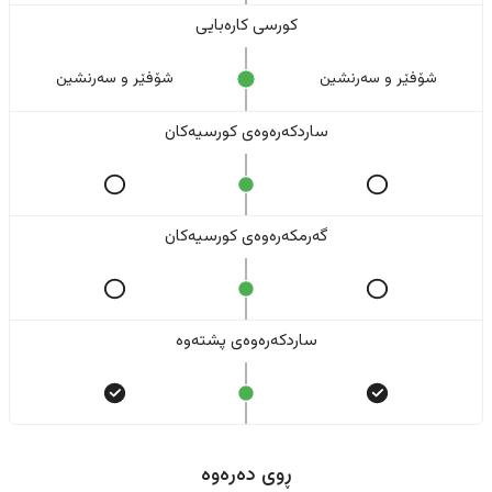
کورسی کارەبایی
شۆفێر و سەرنشین
شۆفێر و سەرنشین
ساردکەرەوەی کورسیەکان
گەرمکەرەوەی کورسیەکان
ساردکەرەوەی پشتەوە
ڕوی دەرەوە