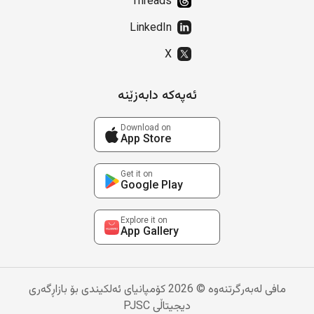
Threads
LinkedIn
X
ئەپەکە دابەزێنە
Download on
App Store
Get it on
Google Play
Explore it on
App Gallery
مافی لەبەرگرتنەوە © 2026 کۆمپانیای ئەلکیندی بۆ بازاڕگەری
دیجیتاڵی PJSC