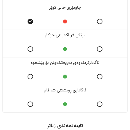
چاودێری خاڵی کوێر
برێکی فریاکەوتنی خۆکار
ئاگادارکردنەوەی بەریەککەوتن بۆ پێشەوە
ئاگاداری ڕۆیشتنی شەقام
تایبەتمەندی زیاتر