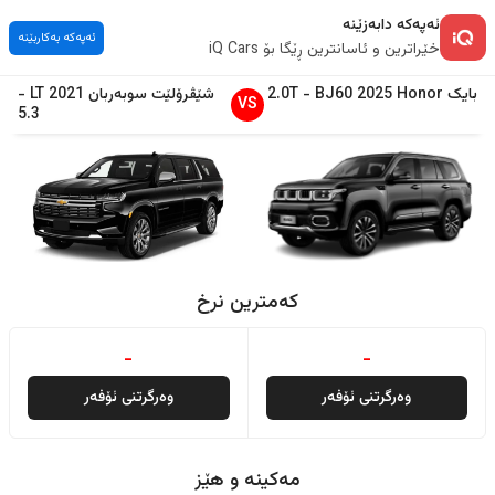
ئەپەکە دابەزێنە
ئەپەکە بەکاربێنە
خێراترین و ئاسانترین ڕێگا بۆ iQ Cars
بایک
Honor
2025
BJ60
-
2.0T
شێڤرۆلێت
سوبەربان
2021
LT
-
VS
5.3
کەمترین نرخ
-
-
وەرگرتنی ئۆفەر
وەرگرتنی ئۆفەر
مەکینە و هێز