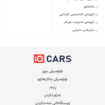
بلاجکتۆر
ئاوێنەی لاتەنیشتی کارەبایی
ئاوێنەی تەنیشت هیتەر
دیاریکرنی خێرایی
ئۆتۆمبێلی نوێ
ئۆتۆمبێلی بەکارهاتوو
ڕێبەر
بەراوردکردن
وێستگەکانی شەحنکردن