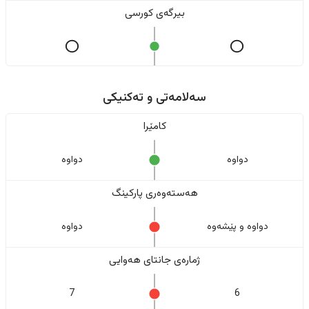
بیرگەی کورسی
سەلامەتی و تەکنیکی
کامێرا
دواوە
دواوە
هەستەوەری پارکینگ
دواوە و پێشەوە
دواوە
ژمارەی جانتای هەوایی
7
6