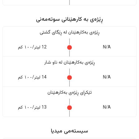
ڕێژەى به کارهێنانی سوتەمەنی
ڕێژەى بەکارهێنان له ڕێگای گشتی
N/A
12 لیتر/١٠٠ کم
ڕێژەى بەکارهێنان له ناو شار
N/A
14 لیتر/١٠٠ کم
تێکڕای ڕێژەى بەکارهێنان
N/A
13 لیتر/١٠٠ کم
سیستەمی میدیا