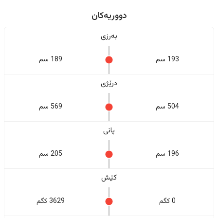
دووریەکان
بەرزی
193 سم
189 سم
درێژی
504 سم
569 سم
پانی
196 سم
205 سم
کێش
0 کگم
3629 کگم