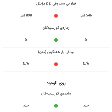
فراوانی سندوقی ئۆتۆمۆبێل
546 لیتر
898 لیتر
ژمارەی کورسیەکان
5
5
تواناى بار هەڵگرتن (تەن)
N/A
N/A
ڕوی ناوەوە
ماددەی کورسییەکان
جلد
جلد