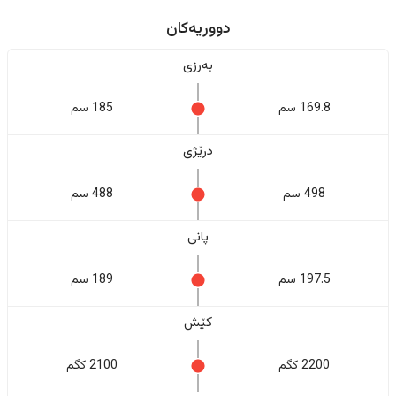
دووریەکان
بەرزی
169.8 سم
185 سم
درێژی
498 سم
488 سم
پانی
197.5 سم
189 سم
کێش
2200 کگم
2100 کگم