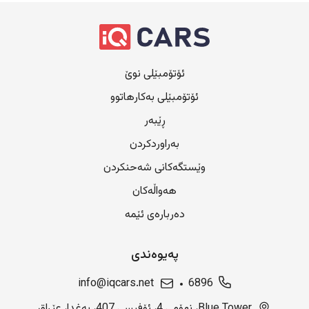
ئۆتۆمبێلی نوێ
ئۆتۆمبێلی بەکارهاتوو
ڕێبەر
بەراوردکردن
وێستگەکانی شەحنکردن
هەواڵەکان
دەربارەی ئێمە
پەیوەندی
info@iqcars.net
6896
Blue Tower، نهۆمی 4، ئۆفیسی 407، بەغدا، عێراق