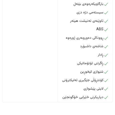
بارگاویکەرەوەی بێتەل
سیستەمی دژە دزی
ئاوێنەی تەنیشت هیتەر
ABS
ڕووناکی دەوروبەری ژورەوە
شاشەی داشبۆرد
ڕادار
ڕاگرتنی ئۆتۆماتیکی
شێوازی لێخوڕین
کۆنتڕۆڵی جێگیری ئەلیکترۆنی
لایتی پێشوازی
دیاریکرنی خێرایی خۆگونجێن