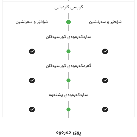
کورسی کارەبایی
شۆفێر و سەرنشین
شۆفێر و سەرنشین
ساردکەرەوەی کورسیەکان
گەرمکەرەوەی کورسیەکان
ساردکەرەوەی پشتەوە
ڕوی دەرەوە