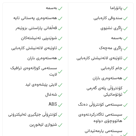
پانۆراما
بەسمە
سندوقی کارەبایی
هەستەوەری پەستانی تایە
ڕاگری نشێوی
قەڵغانی پاراستنی بزوێنەر
بەسمە
شوێنپێی تەنیشتەکان
ڕاگری مەچەک
ئاوێنەی لاتەنیشتی کارەبایی
ئاوێنەی لاتەنیشتی کارەبایی
هەستەوەری باران
جام کارەبایی
سستەمی کوژانەوەی ترافیک
لایت
هەستەوەری باران
لایتی پێشەوەی لید
کۆنترۆڵی پلەی گەرمی
ئۆتۆماتیکی
شەغال
سیستەمی کۆنترۆڵی دەنگ
ABS
سیستەمی ئاگادرکردنەوەی
کۆنتڕۆڵی جێگیری ئەلیکترۆنی
هاتووچۆی دواوە
شێوازی لێخوڕین
سیستەمی یارمەتیدانی