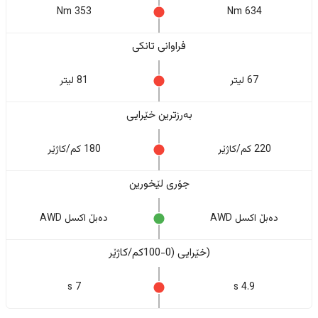
353 Nm
634 Nm
فراوانی تانکی
67 لیتر
81 لیتر
بەرزترین خێرایی
220 کم/کاژێر
180 کم/کاژێر
جۆری لێخورین
دەبڵ اکسل AWD
دەبڵ اکسل AWD
(خێرایی (0-100کم/کاژێر
7 s
4.9 s