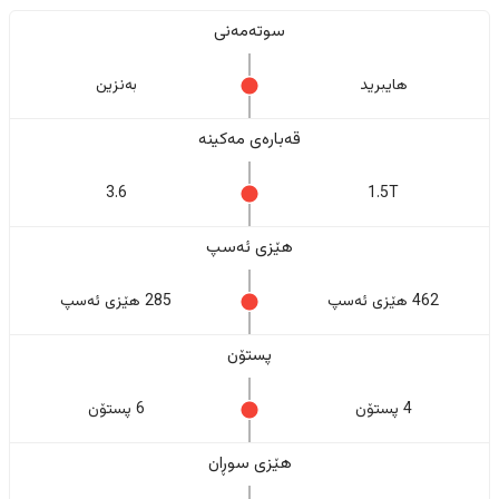
سوتەمەنی
هایبرید
بەنزین
قەبارەی مەکینە
3.6
1.5T
هێزی ئەسپ
462 هێزی ئەسپ
285 هێزی ئەسپ
پستۆن
4 پستۆن
6 پستۆن
هێزی سوڕان