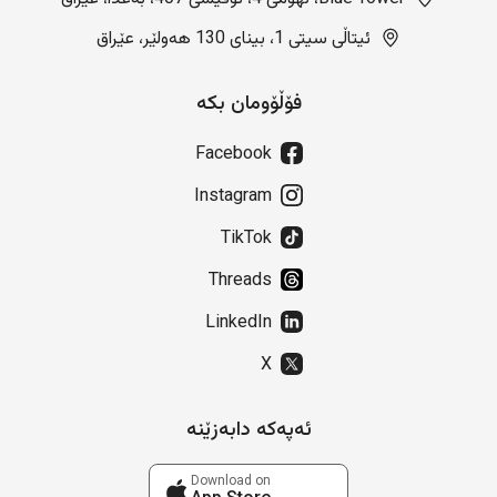
ئیتاڵی سیتی 1، بینای 130 هەولێر، عێراق
فۆڵۆومان بکە
Facebook
Instagram
TikTok
Threads
LinkedIn
X
ئەپەکە دابەزێنە
Download on