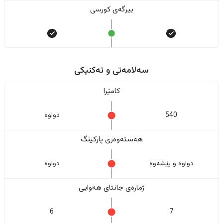
بیرگەی کورسی
سەلامەتی و تەکنیکی
کامێرا
540
دواوە
هەستەوەری پارکینگ
دواوە و پێشەوە
دواوە
ژمارەی جانتای هەوایی
6
7