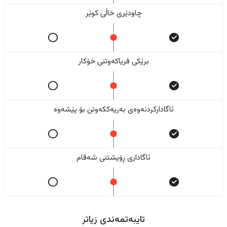
چاودێری خاڵی کوێر
برێکی فریاکەوتنی خۆکار
ئاگادارکردنەوەی بەریەککەوتن بۆ پێشەوە
ئاگاداری ڕۆیشتنی شەقام
تایبەتمەندی زیاتر