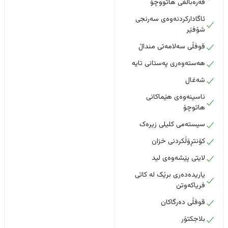
قەرەباڵغی هاتووچۆ
ئاگادارکردنەوەی سەرنجی
شۆفێر
قوفڵی سەلامەتی منداڵ
هەستەوەری پەستانی تایە
شەغال
ناسینەوەی هێماکانی
هاتوچۆ
سیستەمی کلیلی زیرەک
کۆنتڕۆڵکردنی خزان
لایتی پێشەوەی لید
یاریدەدەری برێک لە کاتی
فریاکەوتن
قوفڵی دەرگاکان
بلاجکتۆر