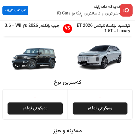
ئەپەکە دابەزێنە
ئەپەکە بەکاربێنە
خێراترین و ئاسانترین ڕێگا بۆ iQ Cars
ئێکسید
ئێکسلانتیکس ET
2026
جیپ
رانگلەر
2026
Willys
-
3.6
VS
1.5T
-
Luxury
کەمترین نرخ
-
-
وەرگرتنی ئۆفەر
وەرگرتنی ئۆفەر
مەکینە و هێز