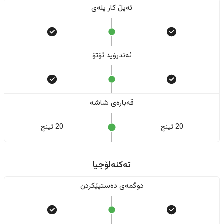
ئەپڵ کار پلەی
ئەندرۆید ئۆتۆ
قەبارەی شاشە
20 ئینج
20 ئینج
تەکنەلۆجیا
دوگمەی دەستپێکردن