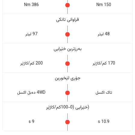
386 Nm
150 Nm
فراوانی تانکی
48 لیتر
97 لیتر
بەرزترین خێرایی
170 کم/کاژێر
200 کم/کاژێر
جۆری لێخورین
تاک اکسل
4WD دەبڵ اکسل
(خێرایی (0-100کم/کاژێر
9 s
10.9 s