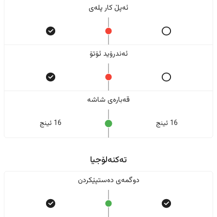
ئەپڵ کار پلەی
ئەندرۆید ئۆتۆ
قەبارەی شاشە
16 ئینج
16 ئینج
تەکنەلۆجیا
دوگمەی دەستپێکردن