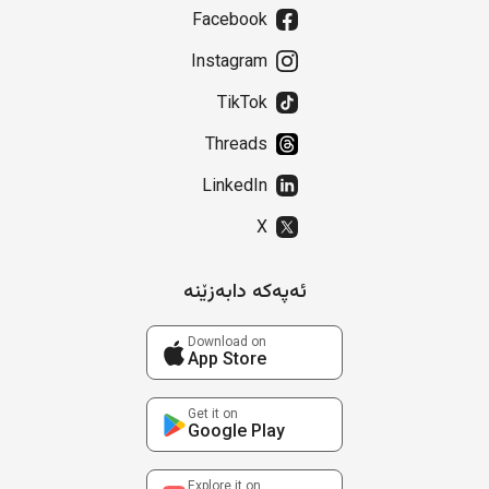
Facebook
Instagram
TikTok
Threads
LinkedIn
X
ئەپەکە دابەزێنە
Download on
App Store
Get it on
Google Play
Explore it on