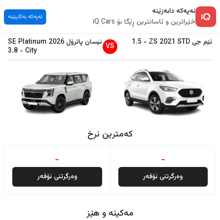
ئەپەکە دابەزێنە
ئەپەکە بەکاربێنە
خێراترین و ئاسانترین ڕێگا بۆ iQ Cars
ئێم جی
STD
2021
ZS
-
1.5
نیسان
پاترۆل
2026
SE Platinum
VS
3.8
-
City
کەمترین نرخ
-
-
وەرگرتنی ئۆفەر
وەرگرتنی ئۆفەر
مەکینە و هێز