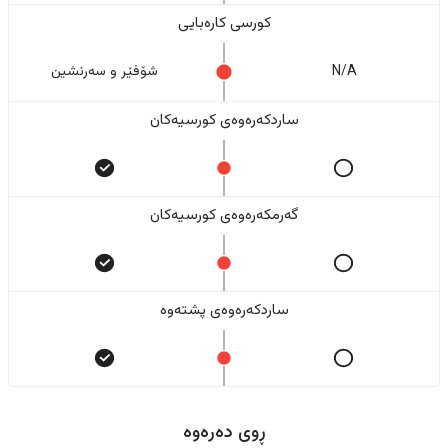
کورسی کارەبایی
N/A
شۆفێر و سەرنشین
ساردکەرەوەی کورسیەکان
گەرمکەرەوەی کورسیەکان
ساردکەرەوەی پشتەوە
ڕوی دەرەوە