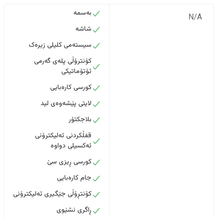
بەسمە
N/A
شاشە
سیستەمی کلیلی زیرەک
کۆنترۆڵی پلەی گەرمی
ئۆتۆماتیکی
کورسی کارەبایی
لایتی پێشەوەی لید
بلاجکتۆر
قفڵکردنی ئەلیکترۆنی
ئەکسیلی دواوە
کورسی ڕیزی سێ
جام کارەبایی
کۆنتڕۆڵی جێگیری ئەلیکترۆنی
ڕاگری نشێوی