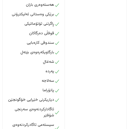
هەستەوەری باران
برێکی وەستانی ئەلیکترۆنی
ڕاگرتنی ئۆتۆماتیکی
قوفڵی دەرگاکان
سندوقی کارەبایی
بارگاویکەرەوەی بێتەل
شەغال
پەردە
سەلاجە
پانۆراما
دیاریکرنی خێرایی خۆگونجێن
ئاگادارکردنەوەی سەرنجی
شۆفێر
سیستەمی ئاگادرکردنەوەی