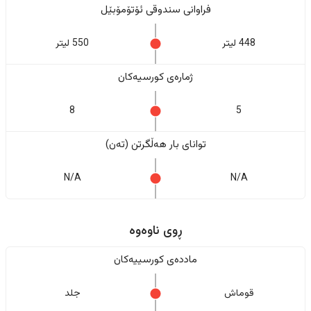
فراوانی سندوقی ئۆتۆمۆبێل
448 لیتر
550 لیتر
ژمارەی کورسیەکان
8
5
تواناى بار هەڵگرتن (تەن)
N/A
N/A
ڕوی ناوەوە
ماددەی کورسییەکان
قوماش
جلد