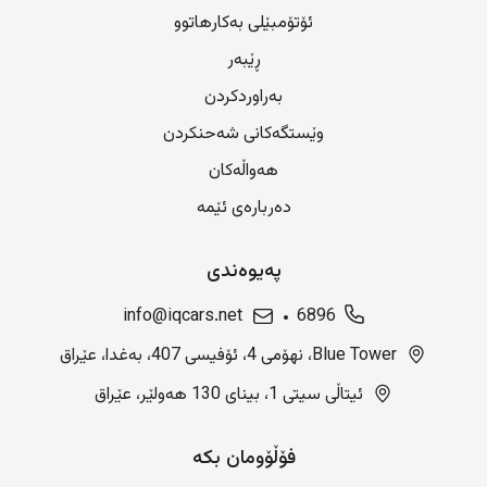
ئۆتۆمبێلی بەکارهاتوو
ڕێبەر
بەراوردکردن
وێستگەکانی شەحنکردن
هەواڵەکان
دەربارەی ئێمە
پەیوەندی
info@iqcars.net
6896
Blue Tower، نهۆمی 4، ئۆفیسی 407، بەغدا، عێراق
ئیتاڵی سیتی 1، بینای 130 هەولێر، عێراق
فۆڵۆومان بکە