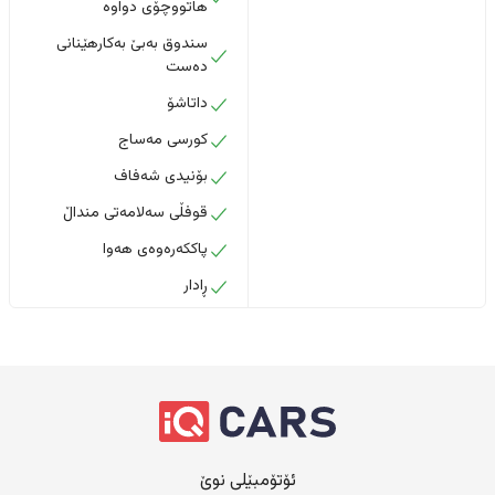
هاتووچۆی دواوە
سندوق بەبێ بەکارهێنانی
دەست
داتاشۆ
کورسی مەساج
بۆنیدی شەفاف
قوفڵی سەلامەتی منداڵ
پاککەرەوەی هەوا
ڕادار
ئۆتۆمبێلی نوێ