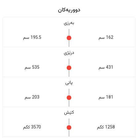
دووریەکان
بەرزی
162 سم
195.5 سم
درێژی
431 سم
535 سم
پانی
181 سم
203 سم
کێش
1258 کگم
3570 کگم