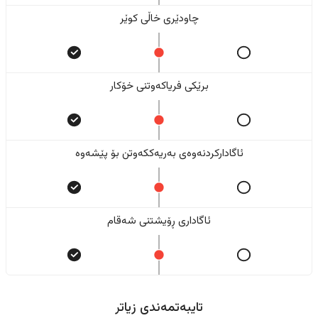
چاودێری خاڵی کوێر
برێکی فریاکەوتنی خۆکار
ئاگادارکردنەوەی بەریەککەوتن بۆ پێشەوە
ئاگاداری ڕۆیشتنی شەقام
تایبەتمەندی زیاتر