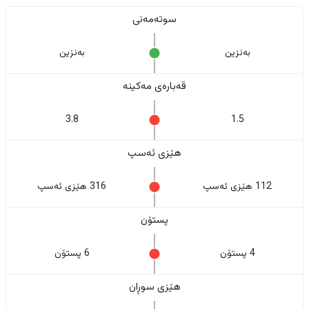
سوتەمەنی
بەنزین
بەنزین
قەبارەی مەکینە
3.8
1.5
هێزی ئەسپ
112 هێزی ئەسپ
316 هێزی ئەسپ
پستۆن
4 پستۆن
6 پستۆن
هێزی سوڕان