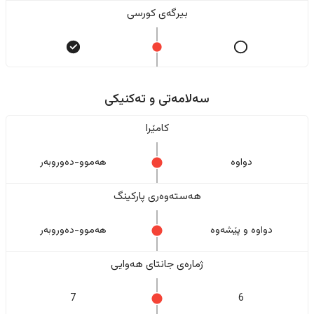
بیرگەی کورسی
سەلامەتی و تەکنیکی
کامێرا
دواوە
هەموو-دەوروبەر
هەستەوەری پارکینگ
دواوە و پێشەوە
هەموو-دەوروبەر
ژمارەی جانتای هەوایی
7
6