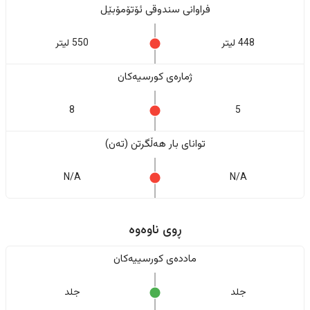
فراوانی سندوقی ئۆتۆمۆبێل
448 لیتر
550 لیتر
ژمارەی کورسیەکان
8
5
تواناى بار هەڵگرتن (تەن)
N/A
N/A
ڕوی ناوەوە
ماددەی کورسییەکان
جلد
جلد