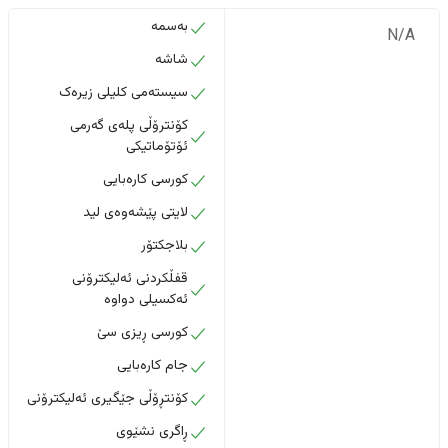
بەسمە
N/A
شاشە
سیستەمی کلیلی زیرەک
کۆنترۆڵی پلەی گەرمی
ئۆتۆماتیکی
کورسی کارەبایی
لایتی پێشەوەی لید
بلاجکتۆر
قفڵکردنی ئەلیکترۆنی
ئەکسیلی دواوە
کورسی ڕیزی سێ
جام کارەبایی
کۆنتڕۆڵی جێگیری ئەلیکترۆنی
ڕاگری نشێوی