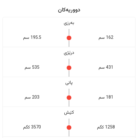
دووریەکان
بەرزی
162 سم
195.5 سم
درێژی
431 سم
535 سم
پانی
181 سم
203 سم
کێش
1258 کگم
3570 کگم