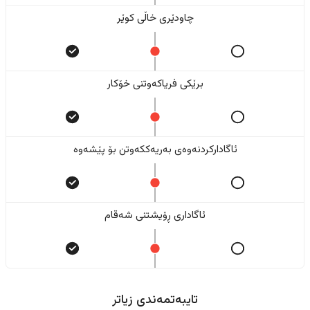
چاودێری خاڵی کوێر
برێکی فریاکەوتنی خۆکار
ئاگادارکردنەوەی بەریەککەوتن بۆ پێشەوە
ئاگاداری ڕۆیشتنی شەقام
تایبەتمەندی زیاتر