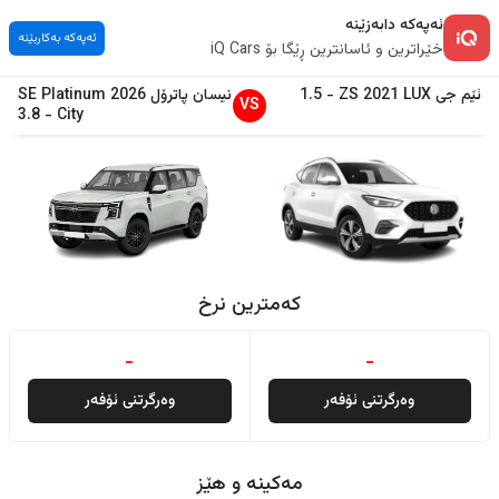
ئەپەکە دابەزێنە
ئەپەکە بەکاربێنە
خێراترین و ئاسانترین ڕێگا بۆ iQ Cars
ئێم جی
LUX
2021
ZS
-
1.5
نیسان
پاترۆل
2026
SE Platinum
VS
3.8
-
City
کەمترین نرخ
-
-
وەرگرتنی ئۆفەر
وەرگرتنی ئۆفەر
مەکینە و هێز