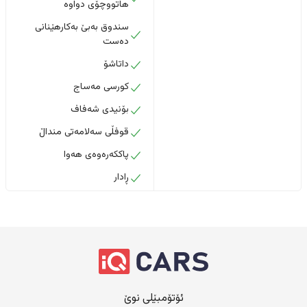
هاتووچۆی دواوە
سندوق بەبێ بەکارهێنانی
دەست
داتاشۆ
کورسی مەساج
بۆنیدی شەفاف
قوفڵی سەلامەتی منداڵ
پاککەرەوەی هەوا
ڕادار
ئۆتۆمبێلی نوێ