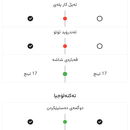
ئەپڵ کار پلەی
ئەندرۆید ئۆتۆ
قەبارەی شاشە
17 ئینج
17 ئینج
تەکنەلۆجیا
دوگمەی دەستپێکردن