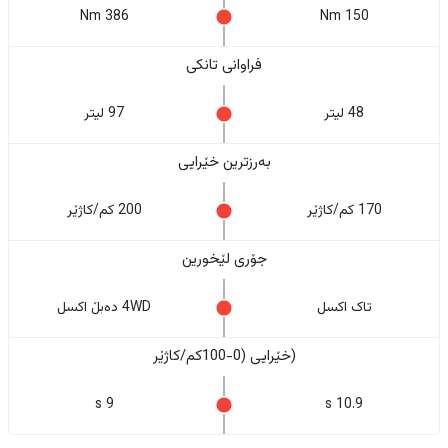
386 Nm
150 Nm
فراوانی تانکی
48 لیتر
97 لیتر
بەرزترین خێرایی
170 کم/کاژێر
200 کم/کاژێر
جۆری لێخورین
تاک اکسل
4WD دەبڵ اکسل
(خێرایی (0-100کم/کاژێر
9 s
10.9 s