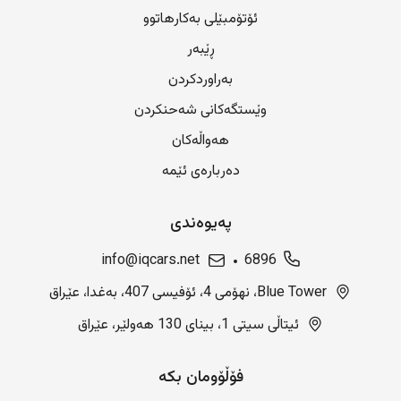
ئۆتۆمبێلی بەکارهاتوو
ڕێبەر
بەراوردکردن
وێستگەکانی شەحنکردن
هەواڵەکان
دەربارەی ئێمە
پەیوەندی
info@iqcars.net
6896
Blue Tower، نهۆمی 4، ئۆفیسی 407، بەغدا، عێراق
ئیتاڵی سیتی 1، بینای 130 هەولێر، عێراق
فۆڵۆومان بکە