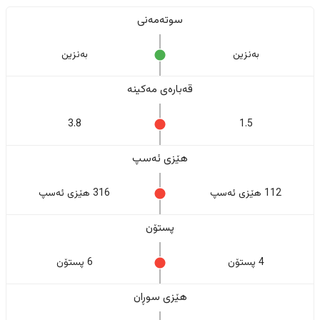
سوتەمەنی
بەنزین
بەنزین
قەبارەی مەکینە
3.8
1.5
هێزی ئەسپ
112 هێزی ئەسپ
316 هێزی ئەسپ
پستۆن
4 پستۆن
6 پستۆن
هێزی سوڕان