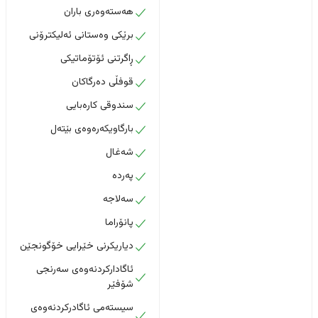
هەستەوەری باران
برێکی وەستانی ئەلیکترۆنی
ڕاگرتنی ئۆتۆماتیکی
قوفڵی دەرگاکان
سندوقی کارەبایی
بارگاویکەرەوەی بێتەل
شەغال
پەردە
سەلاجە
پانۆراما
دیاریکرنی خێرایی خۆگونجێن
ئاگادارکردنەوەی سەرنجی
شۆفێر
سیستەمی ئاگادرکردنەوەی