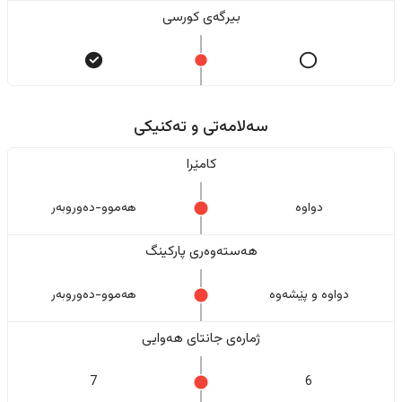
بیرگەی کورسی
سەلامەتی و تەکنیکی
کامێرا
دواوە
هەموو-دەوروبەر
هەستەوەری پارکینگ
دواوە و پێشەوە
هەموو-دەوروبەر
ژمارەی جانتای هەوایی
7
6