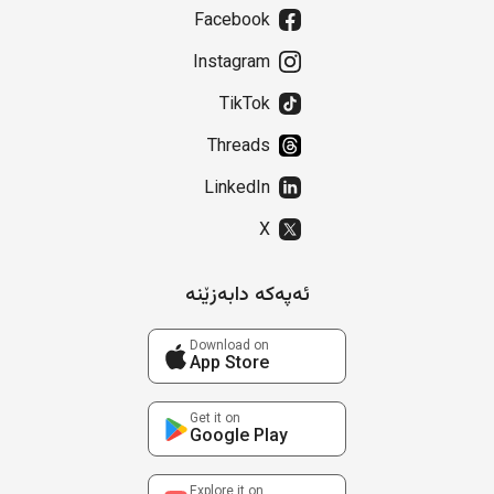
Facebook
Instagram
TikTok
Threads
LinkedIn
X
ئەپەکە دابەزێنە
Download on
App Store
Get it on
Google Play
Explore it on