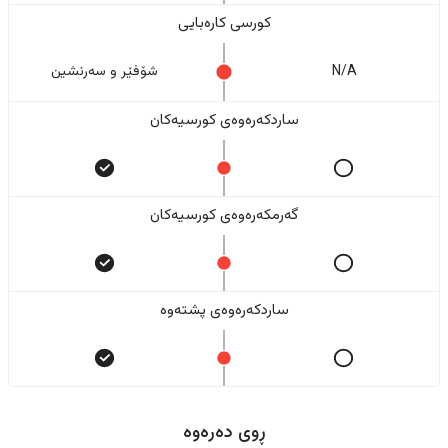
کورسی کارەبایی
N/A
شۆفێر و سەرنشین
ساردکەرەوەی کورسیەکان
گەرمکەرەوەی کورسیەکان
ساردکەرەوەی پشتەوە
ڕوی دەرەوە