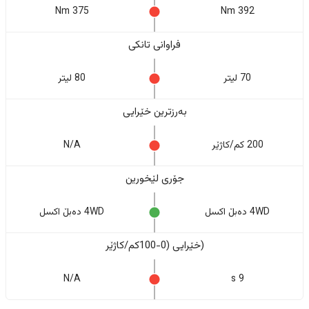
375 Nm
392 Nm
فراوانی تانکی
70 لیتر
80 لیتر
بەرزترین خێرایی
200 کم/کاژێر
N/A
جۆری لێخورین
4WD دەبڵ اکسل
4WD دەبڵ اکسل
(خێرایی (0-100کم/کاژێر
N/A
9 s