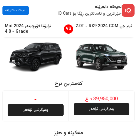
ئەپەکە دابەزێنە
ئەپەکە بەکاربێنە
خێراترین و ئاسانترین ڕێگا بۆ iQ Cars
ئێم جی
COM
2024
RX9
-
2.0T
تۆیۆتا
فۆرچێنەر
2024
Mid
VS
4.0
-
Grade
کەمترین نرخ
39,950,000 د.ع
-
وەرگرتنی ئۆفەر
وەرگرتنی ئۆفەر
مەکینە و هێز