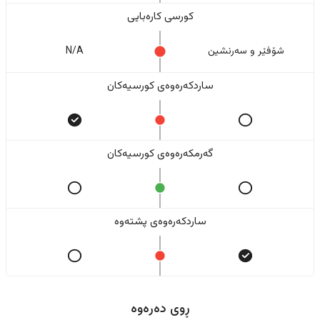
کورسی کارەبایی
شۆفێر و سەرنشین
N/A
ساردکەرەوەی کورسیەکان
گەرمکەرەوەی کورسیەکان
ساردکەرەوەی پشتەوە
ڕوی دەرەوە