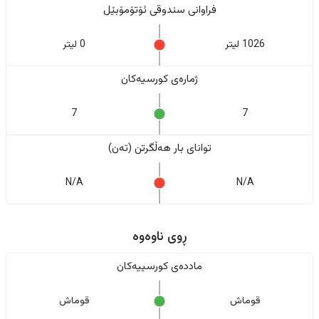
فراوانی سندوقی ئۆتۆمۆبێل
1026 لیتر
0 لیتر
ژمارەی کورسیەکان
7
7
تواناى بار هەڵگرتن (تەن)
N/A
N/A
ڕوی ناوەوە
ماددەی کورسییەکان
قوماش
قوماش