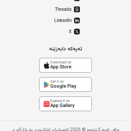
Threads
LinkedIn
X
ئەپەکە دابەزێنە
Download on
App Store
Get it on
Google Play
Explore it on
App Gallery
مافی لەبەرگرتنەوە © 2026 کۆمپانیای ئەلکیندی بۆ بازاڕگەری