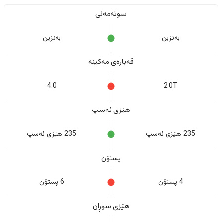
سوتەمەنی
بەنزین
بەنزین
قەبارەی مەکینە
4.0
2.0T
هێزی ئەسپ
235 هێزی ئەسپ
235 هێزی ئەسپ
پستۆن
4 پستۆن
6 پستۆن
هێزی سوڕان