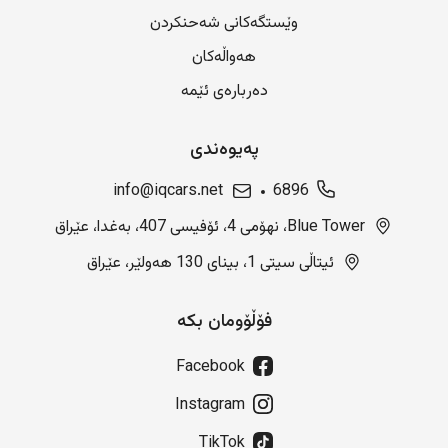
وێستگەکانی شەحنکردن
هەواڵەکان
دەربارەی ئێمە
پەیوەندی
info@iqcars.net
6896
Blue Tower، نهۆمی 4، ئۆفیسی 407، بەغدا، عێراق
ئیتاڵی سیتی 1، بینای 130 هەولێر، عێراق
فۆڵۆومان بکە
Facebook
Instagram
TikTok