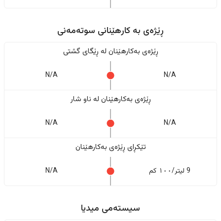
ڕێژەى به کارهێنانی سوتەمەنی
ڕێژەى بەکارهێنان له ڕێگای گشتی
N/A
N/A
ڕێژەى بەکارهێنان له ناو شار
N/A
N/A
تێکڕای ڕێژەى بەکارهێنان
9 لیتر/١٠٠ کم
N/A
سیستەمی میدیا