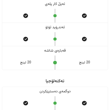
ئەپڵ کار پلەی
ئەندرۆید ئۆتۆ
قەبارەی شاشە
20 ئینج
20 ئینج
تەکنەلۆجیا
دوگمەی دەستپێکردن