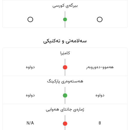
بیرگەی کورسی
سەلامەتی و تەکنیکی
کامێرا
هەموو-دەوروبەر
دواوە
هەستەوەری پارکینگ
دواوە
دواوە
ژمارەی جانتای هەوایی
N/A
8