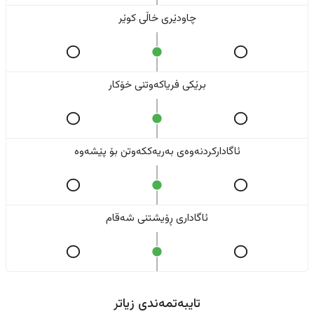
چاودێری خاڵی کوێر
برێکی فریاکەوتنی خۆکار
ئاگادارکردنەوەی بەریەککەوتن بۆ پێشەوە
ئاگاداری ڕۆیشتنی شەقام
تایبەتمەندی زیاتر