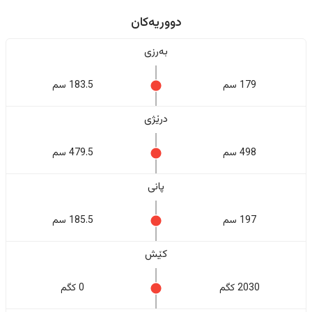
دووریەکان
بەرزی
179 سم
183.5 سم
درێژی
498 سم
479.5 سم
پانی
197 سم
185.5 سم
کێش
2030 کگم
0 کگم