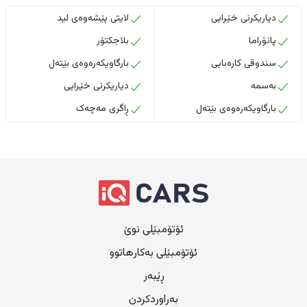
دیاریکرنی خێرایی
لایتی پێشەوەی لید
پانۆراما
بلاجکتۆر
سندوقی کارەبایی
بارگاویکەرەوەی بێتەل
بەسمە
دیاریکرنی خێرایی
بارگاویکەرەوەی بێتەل
ڕاگری مەچەک
ئۆتۆمبێلی نوێ
ئۆتۆمبێلی بەکارهاتوو
ڕێبەر
بەراوردکردن