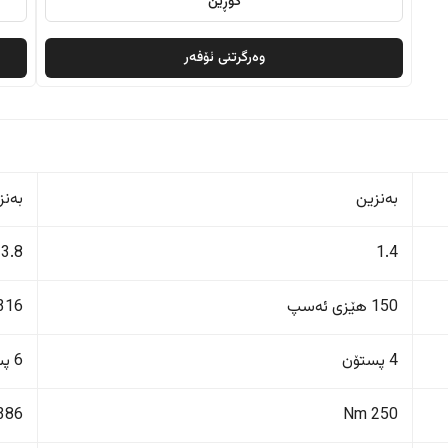
گۆڕین
وەرگرتنی ئۆفەر
بەنزین
بەنز
3.8
1.4
150 هێزی ئەسپ
316 هێزی ئەس
4 پستۆن
6 پستۆن
386 Nm
250 Nm