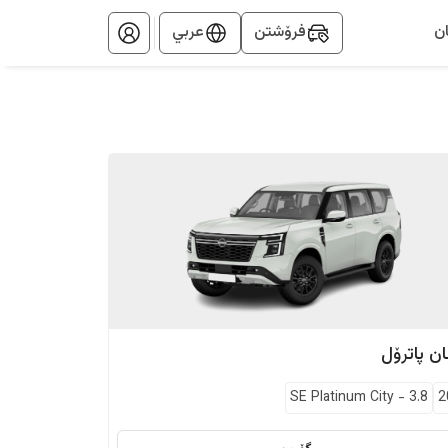
ن
فرۆشتن
عربي
ان
پاترۆل
SE Platinum City
-
3.8
2