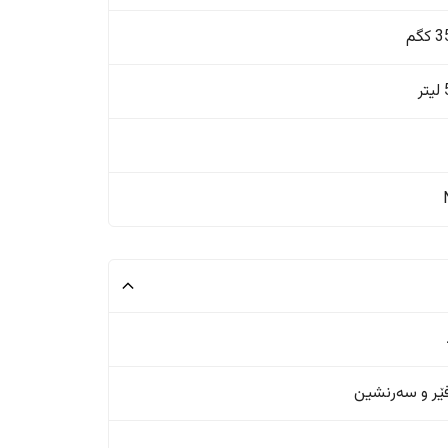
گم
ر
ر و سەرنشین