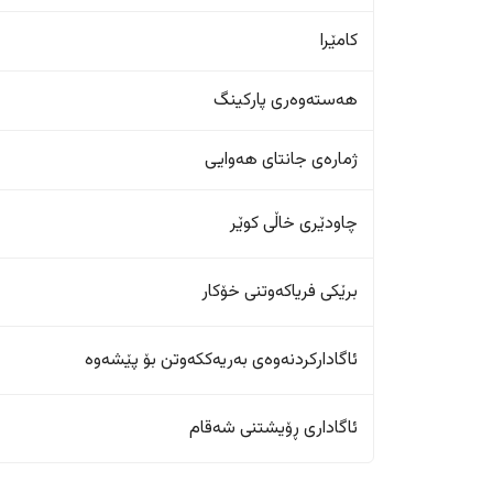
کامێرا
هەستەوەری پارکینگ
ژمارەی جانتای هەوایی
چاودێری خاڵی کوێر
برێکی فریاکەوتنی خۆکار
ئاگادارکردنەوەی بەریەککەوتن بۆ پێشەوە
ئاگاداری ڕۆیشتنی شەقام