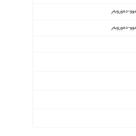
و-دەوروبەر
و-دەوروبەر