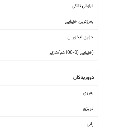
فراوانی تانکی
بەرزترین خێرایی
جۆری لێخورین
(خێرایی (0-100کم/کاژێر
دووریەکان
بەرزی
درێژی
پانی