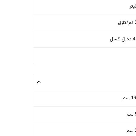
ر
اکسل
 سم