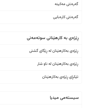
گەرەنتی مەکینە
گەرەنتی کارەبایی
ڕێژەى به کارهێنانی سوتەمەنی
ڕێژەى بەکارهێنان له ڕێگای گشتی
ڕێژەى بەکارهێنان له ناو شار
تێکڕای ڕێژەى بەکارهێنان
سیستەمی میدیا