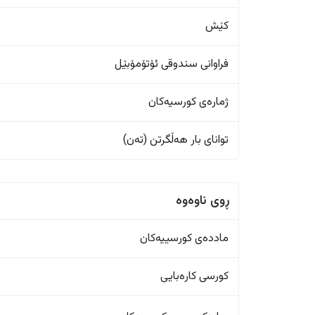
کێش
فراوانی سندوقی ئۆتۆمۆبێل
ژمارەی کورسیەکان
تواناى بار هەڵگرتن (تەن)
ڕوی ناوەوە
ماددەی کورسییەکان
کورسی کارەبایی