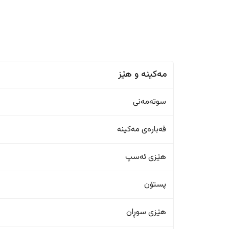
مەکینە و هێز
سوتەمەنی
قەبارەی مەکینە
هێزی ئەسپ
پستۆن
هێزی سوڕان