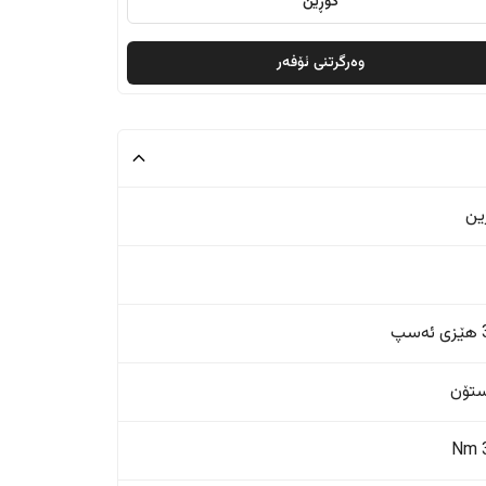
گۆڕین
وەرگرتنی ئۆفەر
ین
پ