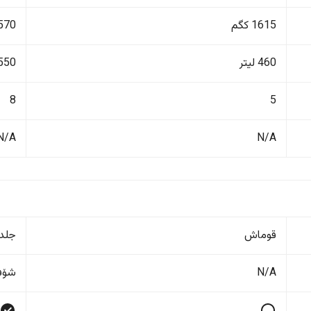
1615 کگم
3570 ک
460 لیتر
550 لیت
8
5
N/A
N/A
قوماش
جلد
N/A
شۆفێ