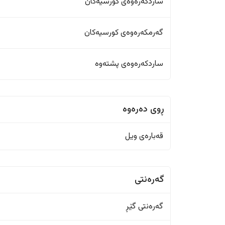
ساردکەرەوەی کورسیەکان
گەرمکەرەوەی کورسیەکان
ساردکەرەوەی پشتەوە
ڕوی دەرەوە
قەبارەی ویل
گەرەنتی
گەرەنتی گێڕ