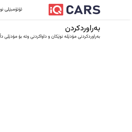
ئۆتۆمبێلی نو
بەراوردکردن
بەراوردکردنی مۆدێلە نوێکان و داواکردنی وتە بۆ مۆدێلی