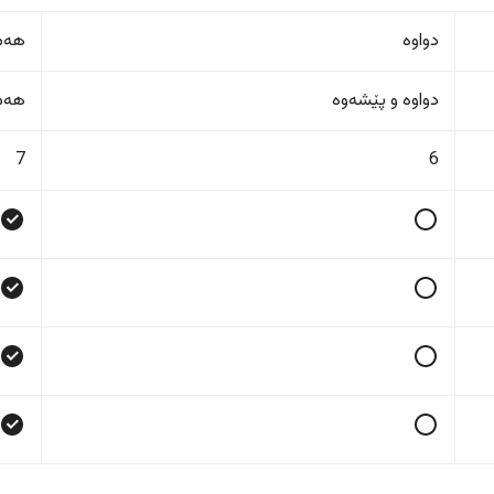
دواوە
هەمو
دواوە و پێشەوە
هەمو
7
6