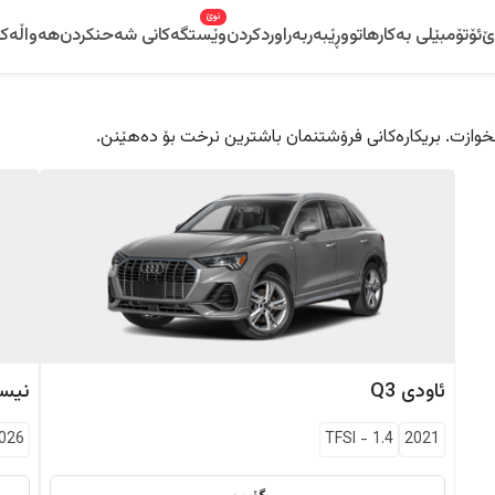
نوێ
ێ
ئۆتۆمبێلی بەکارهاتوو
ڕێبەر
بەراوردکردن
وێستگەکانی شەحنکردن
هەواڵەکا
 دڵخوازت. بریکارەکانی فرۆشتنمان باشترین نرخت بۆ دەهێنن.
ئاودی
Q3
نیس
026
TFSI
-
1.4
2021