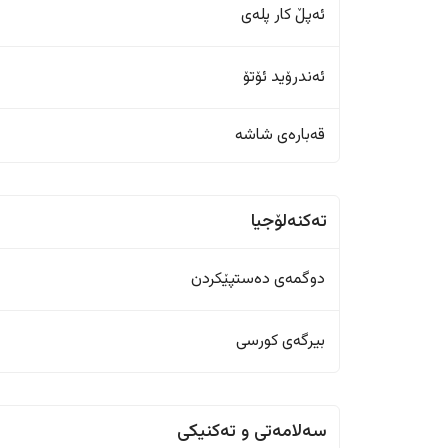
ئەپڵ کار پلەی
ئەندرۆید ئۆتۆ
قەبارەی شاشە
تەکنەلۆجیا
دوگمەی دەستپێکردن
بیرگەی کورسی
سەلامەتی و تەکنیکی