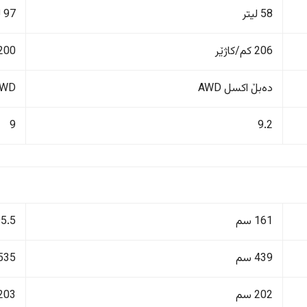
58 لیتر
97 لیتر
206 کم/کاژێر
200 کم/کاژێ
دەبڵ اکسل AWD
4WD دەبڵ 
9
9.2
161 سم
195.5
439 سم
535 سم
202 سم
203 سم