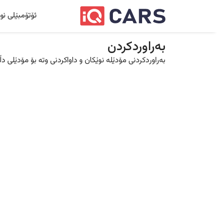
ئۆتۆمبێلی نو
بەراوردکردن
بەراوردکردنی مۆدێلە نوێکان و داواکردنی وتە بۆ مۆدێلی