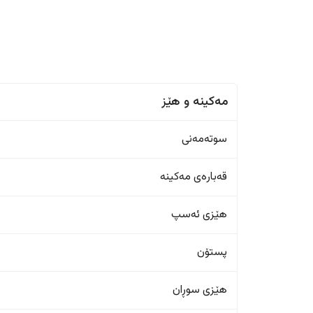
مەکینە و هێز
سوتەمەنی
قەبارەی مەکینە
هێزی ئەسپ
پستۆن
هێزی سوڕان