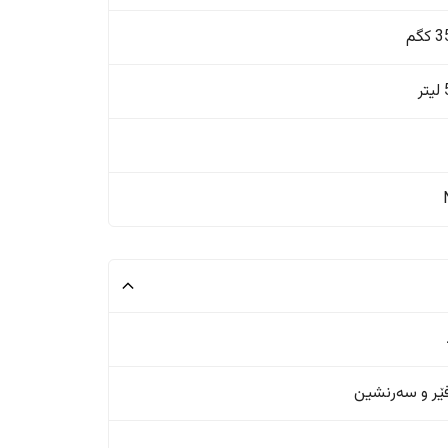
گم
ر
ر و سەرنشین