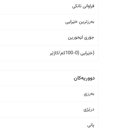
فراوانی تانکی
بەرزترین خێرایی
جۆری لێخورین
(خێرایی (0-100کم/کاژێر
دووریەکان
بەرزی
درێژی
پانی