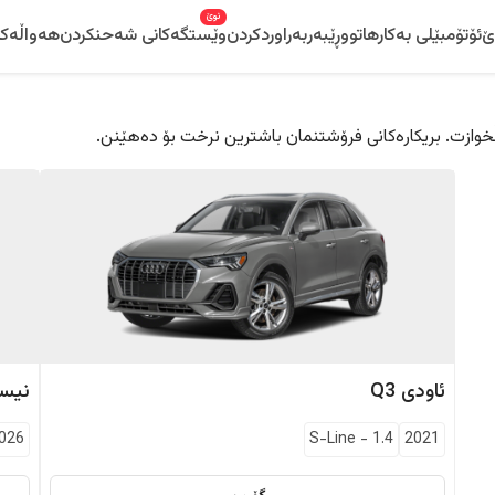
نوێ
ێ
ئۆتۆمبێلی بەکارهاتوو
ڕێبەر
بەراوردکردن
وێستگەکانی شەحنکردن
هەواڵەکا
 دڵخوازت. بریکارەکانی فرۆشتنمان باشترین نرخت بۆ دەهێنن.
ئاودی
Q3
نیس
026
S-Line
-
1.4
2021