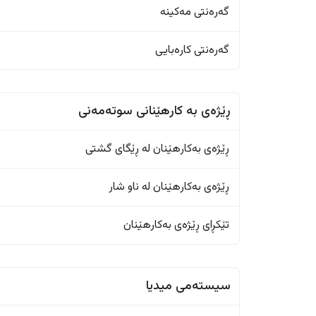
گەرەنتی مەکینە
گەرەنتی کارەبایی
ڕێژەى به کارهێنانی سوتەمەنی
ڕێژەى بەکارهێنان له ڕێگای گشتی
ڕێژەى بەکارهێنان له ناو شار
تێکڕای ڕێژەى بەکارهێنان
سیستەمی میدیا