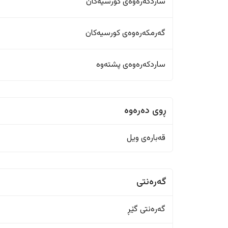
ساردکەرەوەی کورسیەکان
گەرمکەرەوەی کورسیەکان
ساردکەرەوەی پشتەوە
ڕوی دەرەوە
قەبارەی ویل
گەرەنتی
گەرەنتی گێڕ