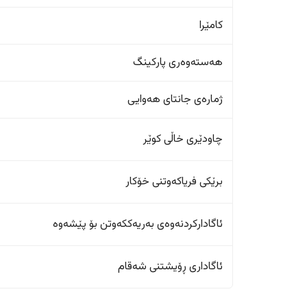
کامێرا
هەستەوەری پارکینگ
ژمارەی جانتای هەوایی
چاودێری خاڵی کوێر
برێکی فریاکەوتنی خۆکار
ئاگادارکردنەوەی بەریەککەوتن بۆ پێشەوە
ئاگاداری ڕۆیشتنی شەقام