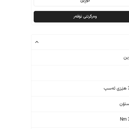
گۆڕین
وەرگرتنی ئۆفەر
ین
پ