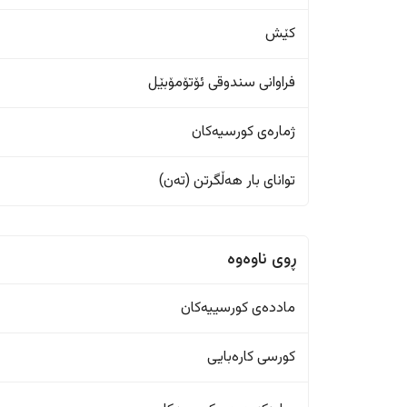
کێش
فراوانی سندوقی ئۆتۆمۆبێل
ژمارەی کورسیەکان
تواناى بار هەڵگرتن (تەن)
ڕوی ناوەوە
ماددەی کورسییەکان
کورسی کارەبایی