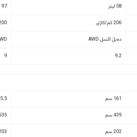
58 لیتر
97 لیتر
206 کم/کاژێر
200 کم/کاژێ
دەبڵ اکسل AWD
4WD دەبڵ 
9
9.2
161 سم
195.5
439 سم
535 سم
202 سم
203 سم