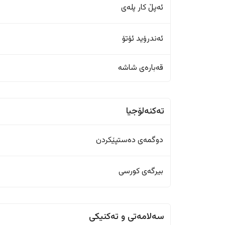
ئەپڵ کار پلەی
ئەندرۆید ئۆتۆ
قەبارەی شاشە
تەکنەلۆجیا
دوگمەی دەستپێکردن
بیرگەی کورسی
سەلامەتی و تەکنیکی