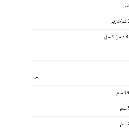
ر
اکسل
 سم