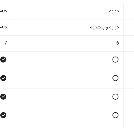
دواوە
هەمو
دواوە و پێشەوە
هەمو
7
6