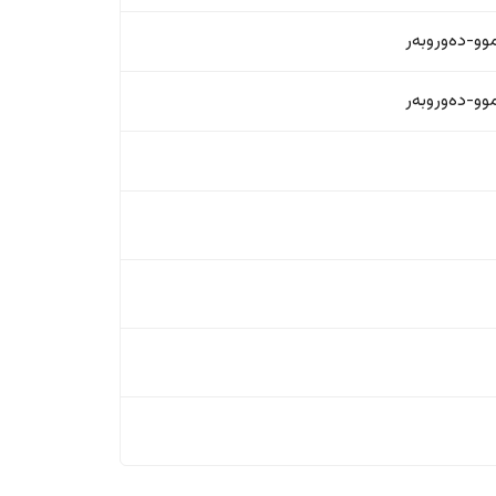
و-دەوروبەر
و-دەوروبەر