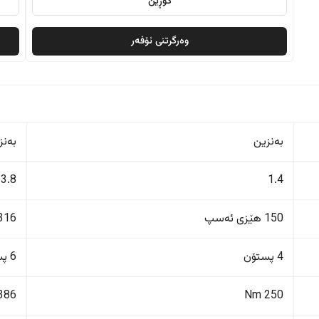
گۆڕین
وەرگرتنی ئۆفەر
بەنزین
بەنز
3.8
1.4
150 هێزی ئەسپ
316 هێزی ئەس
4 پستۆن
6 پستۆن
386 Nm
250 Nm