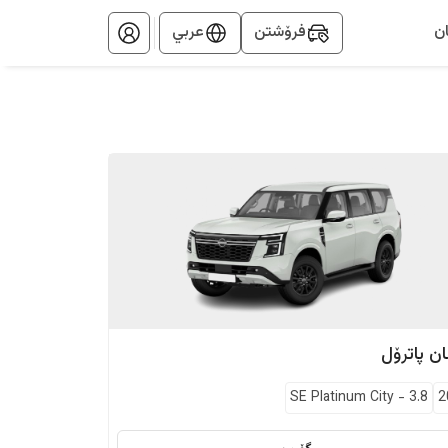
ن
فرۆشتن
عربي
ان
پاترۆل
SE Platinum City
-
3.8
2