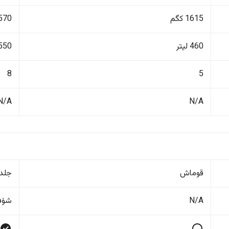
1615 کگم
3570 ک
460 لیتر
550 لیت
8
5
N/A
N/A
قوماش
جلد
N/A
شۆفێ