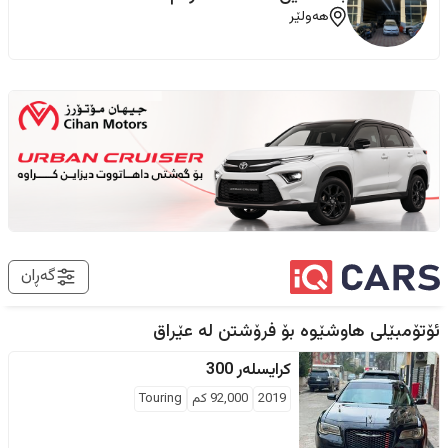
هەولێر
گەڕان
ئۆتۆمبێلی هاوشێوە بۆ فرۆشتن لە
عێراق
کرایسلەر
300
2019
92,000
كم
Touring