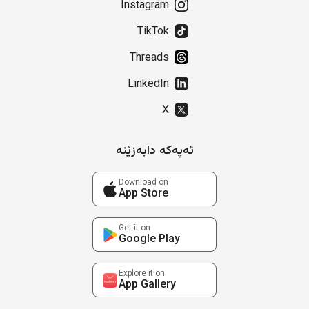
Instagram
TikTok
Threads
LinkedIn
X
ئەپەکە دابەزێنە
Download on
App Store
Get it on
Google Play
Explore it on
App Gallery