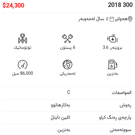
2018
300
$
24,300
هەولێر
٤ ساڵ
لەمەوبەر
بزوێنەر, 3.6
6 پستۆن
ئۆتۆماتیک
بەنزین
ئەمەریکی
86,000
ميل
المواصفات
C
ڕەوش
بەکارهاتوو
پارچەی ڕەنگ کراو
کلین تایتڵ
سووتەمەنی
بەنزین