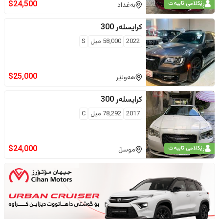
$
24,500
ڕێکلامی تایبەت
بەغداد
کرایسلەر
300
2022
58,000
ميل
S
$
25,000
هەولێر
کرایسلەر
300
2017
78,292
ميل
C
$
24,000
ڕێکلامی تایبەت
موسڵ