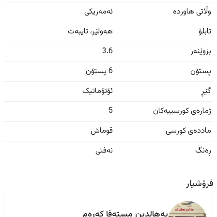
وڵاتی هاوردە
ئەمەریکی
تابلۆ
هەولێر
،
تایبەت
بزوێنەر
3.6
پستۆن
6 پستۆن
گێڕ
ئۆتۆماتیک
ژمارەی کورسییەکان
5
ماددەی کورسی
قوماش
ڕەنگ
نەفتی
فرۆشیار
بەھالدین ‏مستەفا ‏کەرەم