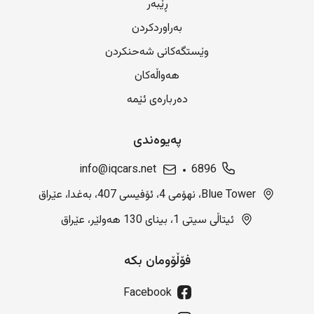
ڕێبەر
بەراوردکردن
وێستگەکانی شەحنکردن
هەواڵەکان
دەربارەی ئێمە
پەیوەندی
info@iqcars.net
6896
Blue Tower، نهۆمی 4، ئۆفیسی 407، بەغدا، عێراق
ئیتاڵی سیتی 1، بینای 130 هەولێر، عێراق
فۆڵۆومان بکە
Facebook