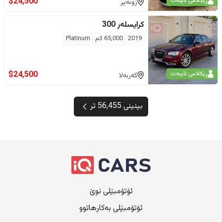
$
24,500
ڕێکلامی تایبەت
زوبەیر
کرایسلەر
300
2019
65,000
كم
Platinum
$
24,500
ڕێکلامی تایبەت
کەربەلا
بینینی 56,455 تر
ئۆتۆمبێلی نوێ
ئۆتۆمبێلی بەکارهاتوو