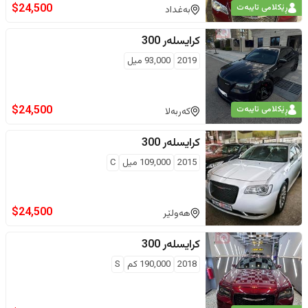
$
24,500
ڕێکلامی تایبەت
بەغداد
کرایسلەر
300
2019
93,000
ميل
$
24,500
ڕێکلامی تایبەت
کەربەلا
کرایسلەر
300
2015
109,000
ميل
C
$
24,500
هەولێر
کرایسلەر
300
2018
190,000
كم
S