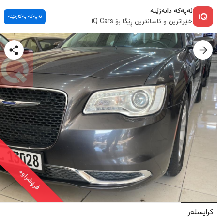
ئەپەکە دابەزێنە
ئەپەکە بەکاربێنە
خێراترین و ئاسانترین ڕێگا بۆ iQ Cars
فرۆشراوە
کرایسلەر