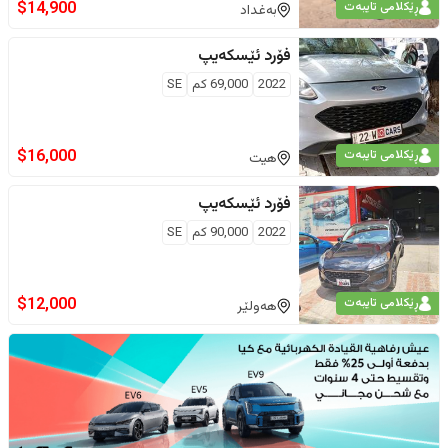
$
14,900
ڕێکلامی تایبەت
بەغداد
فۆرد
ئێسکەیپ
2022
69,000
كم
SE
$
16,000
ڕێکلامی تایبەت
هیت
فۆرد
ئێسکەیپ
2022
90,000
كم
SE
$
12,000
ڕێکلامی تایبەت
هەولێر