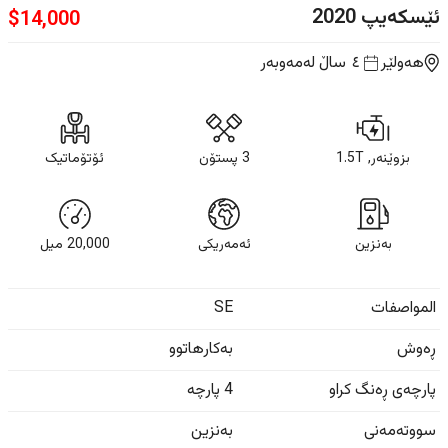
ئێسکەیپ
2020
$
14,000
هەولێر
٤ ساڵ
لەمەوبەر
بزوێنەر, 1.5T
3 پستۆن
ئۆتۆماتیک
بەنزین
ئەمەریکی
20,000
ميل
المواصفات
SE
ڕەوش
بەکارهاتوو
پارچەی ڕەنگ کراو
4 پارچە
سووتەمەنی
بەنزین