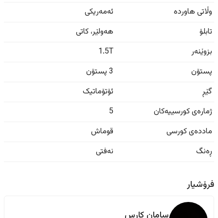
وڵاتی هاوردە
ئەمەریکی
تابلۆ
هەولێر
،
کاتی
بزوێنەر
1.5T
پستۆن
3 پستۆن
گێڕ
ئۆتۆماتیک
ژمارەی کورسییەکان
5
ماددەی کورسی
قوماش
ڕەنگ
نەفتی
فرۆشیار
سامان كارس