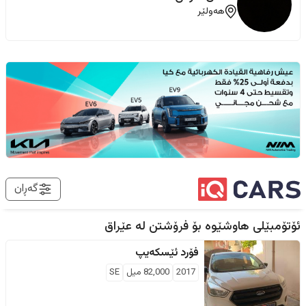
هەولێر
گەڕان
ئۆتۆمبێلی هاوشێوە بۆ فرۆشتن لە
عێراق
فۆرد
ئێسکەیپ
2017
82,000
ميل
SE