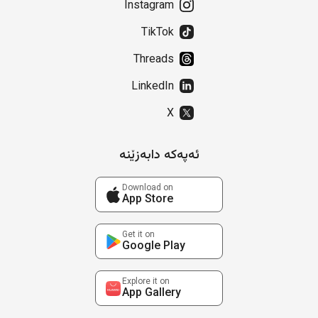
Instagram
TikTok
Threads
LinkedIn
X
ئەپەکە دابەزێنە
Download on
App Store
Get it on
Google Play
Explore it on
App Gallery