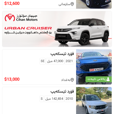
$
12,600
سلێمانی
فۆرد
ئێسکەیپ
2021
47,000
ميل
SE
$
13,000
ڕێکلامی تایبەت
بەغداد
فۆرد
ئێسکەیپ
2010
142,834
ميل
S