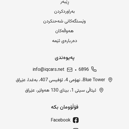
ڕێبەر
بەراوردکردن
وێستگەکانی شەحنکردن
هەواڵەکان
دەربارەی ئێمە
پەیوەندی
info@iqcars.net
6896
Blue Tower، نهۆمی 4، ئۆفیسی 407، بەغدا، عێراق
ئیتاڵی سیتی 1، بینای 130 هەولێر، عێراق
فۆڵۆومان بکە
Facebook