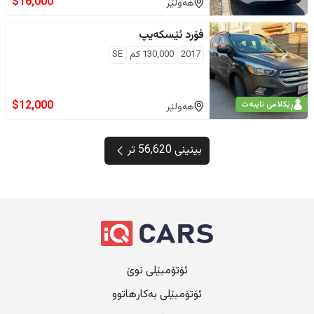
$
16,000
هەولێر
فۆرد
ئێسکەیپ
2017
130,000
كم
SE
$
12,000
ڕێکلامی تایبەت
هەولێر
بینینی 56,620 تر
ئۆتۆمبێلی نوێ
ئۆتۆمبێلی بەکارهاتوو