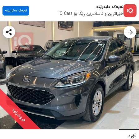
ئەپەکە دابەزێنە
ئەپەکە بەکاربێنە
خێراترین و ئاسانترین ڕێگا بۆ iQ Cars
فرۆشراوە
فۆرد