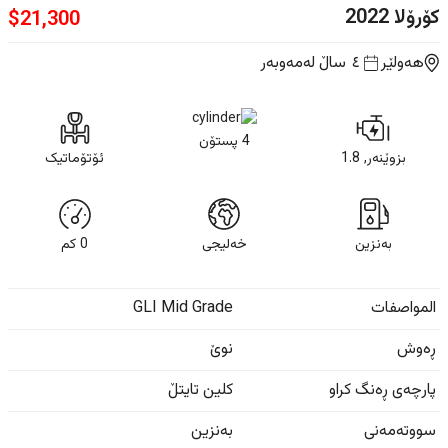
کۆرۆلا
2022
$
21,300
هەولێر
٤ ساڵ
لەمەوبەر
4 پستۆن
بزوێنەر, 1.8
ئۆتۆماتیک
بەنزین
خەلیجی
0
كم
المواصفات
GLI Mid Grade
ڕەوش
نوێ
پارچەی ڕەنگ کراو
کلین تایتڵ
سووتەمەنی
بەنزین