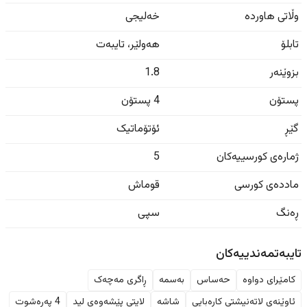
وڵاتی هاوردە
خەلیجی
تابلۆ
هەولێر
،
تایبەت
بزوێنەر
1.8
پستۆن
4 پستۆن
گێڕ
ئۆتۆماتیک
ژمارەی کورسییەکان
5
ماددەی کورسی
قوماش
ڕەنگ
سپی
تایبەتمەندییەکان
کامێرای دواوە
حەساس
بەسمە
ڕاگری مەچەک
ئاوێنەی لاتەنیشتی کارەبایی
شاشە
لایتی پێشەوەی لید
4 پەڕەشوت