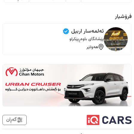
فرۆشیار
ئەلمەسار اربيل
پێشانگای باوەڕپێکراو
هەولێر
گەڕان