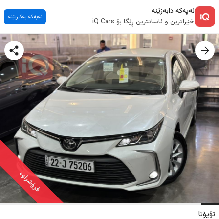
ئەپەکە دابەزێنە
ئەپەکە بەکاربێنە
خێراترین و ئاسانترین ڕێگا بۆ iQ Cars
فرۆشراوە
تۆیۆتا