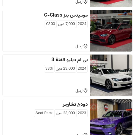
اربيل
مرسيدس بنز
C-Class
2024
7,000
ميل
C300
اربيل
بي ام دبليو
الفئة 3
2024
23,000
ميل
330i
اربيل
دودج
تشارجر
2023
23,000
ميل
Scat Pack