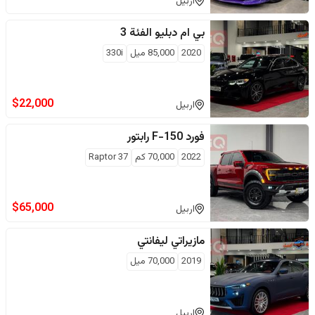
اربيل
بي ام دبليو
الفئة 3
2020
85,000
ميل
330i
$
22,000
اربيل
فورد
F-150 رابتور
2022
70,000
كم
Raptor 37
$
65,000
اربيل
مازيراتي
ليفانتي
2019
70,000
ميل
اربيل