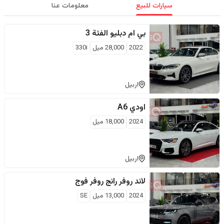
سيارات للبيع
معلومات عنا
بي ام دبليو
الفئة 3
2022
28,000
ميل
330i
اربيل
اودي
A6
2024
18,000
ميل
اربيل
لاند روفر
رانج روفر فوج
2024
13,000
ميل
SE