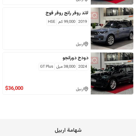
لاند روفر
رانج روفر فوج
2019
99,000
كم
HSE
اربيل
دودج
دورانجو
2024
38,000
ميل
GT Plus
$
36,000
اربيل
شهامة اربيل