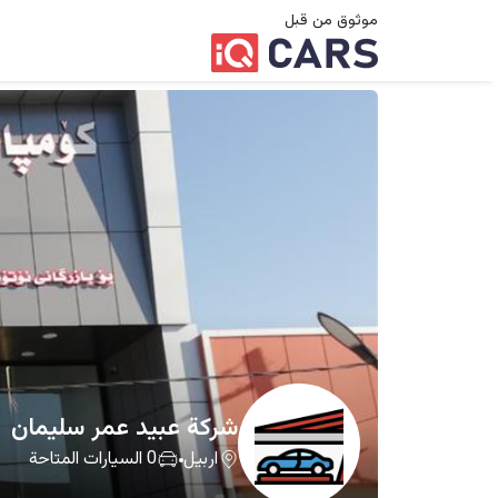
موثوق من قبل
شرکة ‏عبید ‏عمر ‏سلیمان
اربيل
0
السيارات المتاحة