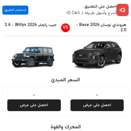
احصل على التطبيق
استخدم التطبيق
أسرع وأسهل طريقة لـ iQ Cars
هيونداي
توسان
2026
Base
-
جيب
رانجلر
2026
Willys
-
3.6
VS
2.0
السعر المبدئ
-
-
احصل على عرض
احصل على عرض
المحرك والقوة