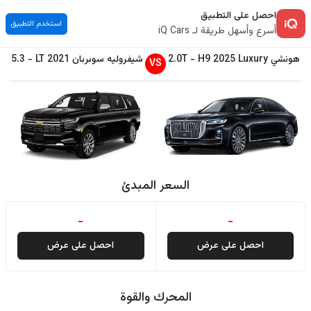
احصل على التطبيق
استخدم التطبيق
أسرع وأسهل طريقة لـ iQ Cars
هونشي
Luxury
2025
H9
-
2.0T
شيفروليه
سوبربان
2021
LT
-
5.3
VS
السعر المبدئ
-
-
احصل على عرض
احصل على عرض
المحرك والقوة