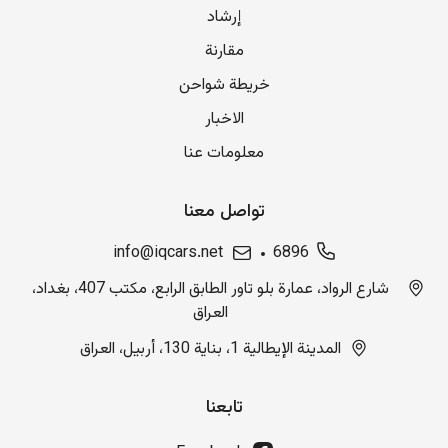
إرشاد
مقارنة
خريطة شواحن
الاخبار
معلومات عنا
تواصل معنا
info@iqcars.net
6896
شارع الرواد، عمارة بلو تاور الطابق الرابع، مكتب 407، بغداد،
العراق
المدينة الإيطالية 1، بناية 130، أربيل، العراق
تابعنا