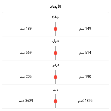
الأبعاد
ارتفاع
149 سم
189 سم
طول
514 سم
569 سم
عرض
190 سم
205 سم
وزن
1895 كغم
3629 كغم