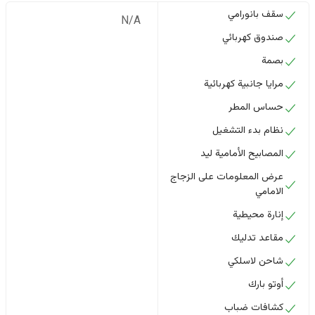
سقف بانورامي
N/A
صندوق كهربائي
بصمة
مرايا جانبية كهربائية
حساس المطر
نظام بدء التشغيل
المصابيح الأمامية ليد
عرض المعلومات على الزجاج
الامامي
إنارة محيطية
مقاعد تدليك
شاحن لاسلكي
أوتو بارك
كشافات ضباب