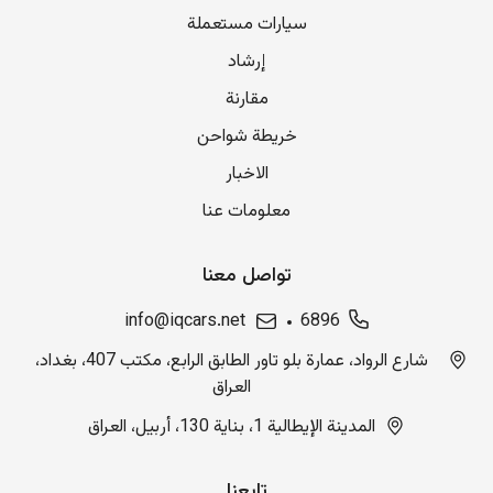
سيارات مستعملة
إرشاد
مقارنة
خريطة شواحن
الاخبار
معلومات عنا
تواصل معنا
info@iqcars.net
6896
شارع الرواد، عمارة بلو تاور الطابق الرابع، مكتب 407، بغداد،
العراق
المدينة الإيطالية 1، بناية 130، أربيل، العراق
تابعنا