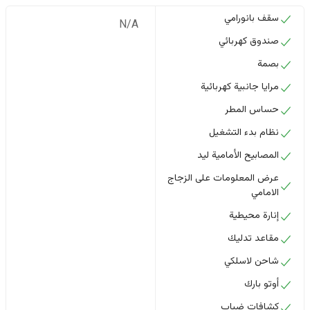
سقف بانورامي
N/A
صندوق كهربائي
بصمة
مرايا جانبية كهربائية
حساس المطر
نظام بدء التشغيل
المصابيح الأمامية ليد
عرض المعلومات على الزجاج
الامامي
إنارة محيطية
مقاعد تدليك
شاحن لاسلكي
أوتو بارك
كشافات ضباب