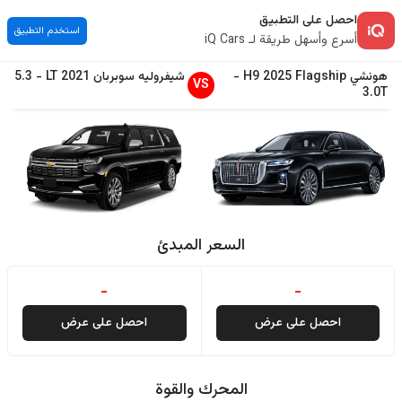
احصل على التطبيق
استخدم التطبيق
أسرع وأسهل طريقة لـ iQ Cars
هونشي
Flagship
2025
H9
-
شيفروليه
سوبربان
2021
LT
-
5.3
VS
3.0T
السعر المبدئ
-
-
احصل على عرض
احصل على عرض
المحرك والقوة