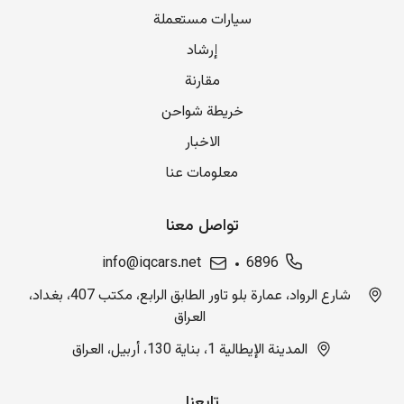
سيارات مستعملة
إرشاد
مقارنة
خريطة شواحن
الاخبار
معلومات عنا
تواصل معنا
info@iqcars.net
6896
شارع الرواد، عمارة بلو تاور الطابق الرابع، مكتب 407، بغداد،
العراق
المدينة الإيطالية 1، بناية 130، أربيل، العراق
تابعنا