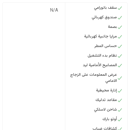
سقف بانورامي
N/A
صندوق كهربائي
بصمة
مرايا جانبية كهربائية
حساس المطر
نظام بدء التشغيل
المصابيح الأمامية ليد
عرض المعلومات على الزجاج
الامامي
إنارة محيطية
مقاعد تدليك
شاحن لاسلكي
أوتو بارك
كشافات ضباب