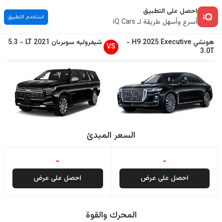
احصل على التطبيق
استخدم التطبيق
أسرع وأسهل طريقة لـ iQ Cars
هونشي
Executive
2025
H9
-
شيفروليه
سوبربان
2021
LT
-
5.3
VS
3.0T
السعر المبدئ
-
-
احصل على عرض
احصل على عرض
المحرك والقوة