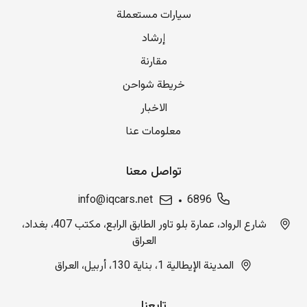
سيارات مستعملة
إرشاد
مقارنة
خريطة شواحن
الاخبار
معلومات عنا
تواصل معنا
info@iqcars.net
6896
شارع الرواد، عمارة بلو تاور الطابق الرابع، مكتب 407، بغداد،
العراق
المدينة الإيطالية 1، بناية 130، أربيل، العراق
تابعنا