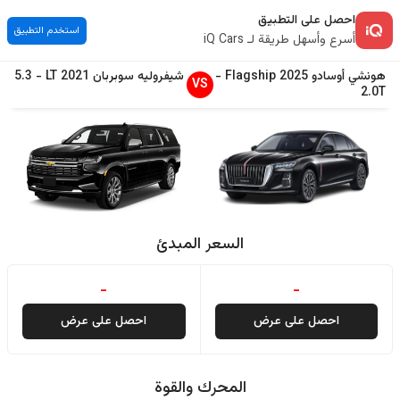
احصل على التطبيق
استخدم التطبيق
أسرع وأسهل طريقة لـ iQ Cars
هونشي
أوسادو
2025
Flagship
-
شيفروليه
سوبربان
2021
LT
-
5.3
VS
2.0T
السعر المبدئ
-
-
احصل على عرض
احصل على عرض
المحرك والقوة