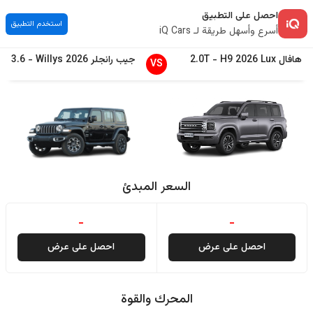
احصل على التطبيق
استخدم التطبيق
أسرع وأسهل طريقة لـ iQ Cars
هافال
Lux
2026
H9
-
2.0T
جيب
رانجلر
2026
Willys
-
3.6
VS
السعر المبدئ
-
-
احصل على عرض
احصل على عرض
المحرك والقوة