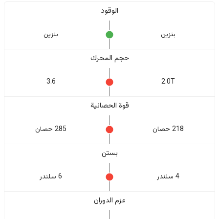
الوقود
بنزين
بنزين
حجم المحرك
3.6
2.0T
قوة الحصانية
218 حصان
285 حصان
بستن
4 سلندر
6 سلندر
عزم الدوران