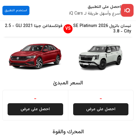
احصل على التطبيق
استخدم التطبيق
أسرع وأسهل طريقة لـ iQ Cars
نيسان
باترول
2026
SE Platinum
فولكسفاغن
جيتا
2021
GLI
-
2.5
VS
3.8
-
City
السعر المبدئ
-
-
احصل على عرض
احصل على عرض
المحرك والقوة