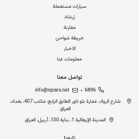
سيارات مستعملة
إرشاد
مقارنة
خريطة شواحن
الاخبار
معلومات عنا
تواصل معنا
info@iqcars.net
6896
شارع الرواد، عمارة بلو تاور الطابق الرابع، مكتب 407، بغداد،
العراق
المدينة الإيطالية 1، بناية 130، أربيل، العراق
تابعنا