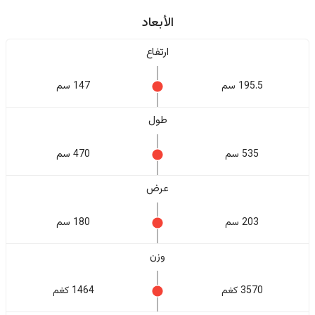
الأبعاد
ارتفاع
195.5 سم
147 سم
طول
535 سم
470 سم
عرض
203 سم
180 سم
وزن
3570 كغم
1464 كغم