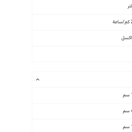
ة
اکسل