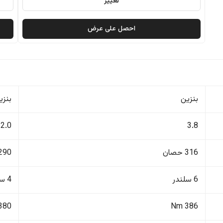
تغيير
احصل على عرض
بنزين
بنزي
2.0
3.8
316 حصان
290 حصا
6 سلندر
4 سلندر
380 Nm
386 Nm