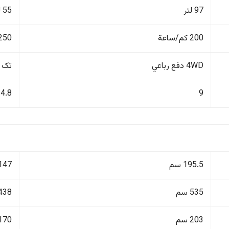
97 لتر
55 لتر
200 كم/ساعة
250 كم/ساع
4WD دفع رباعي
تک 
4.8
9
195.5 سم
147 سم
535 سم
438 سم
203 سم
170 سم