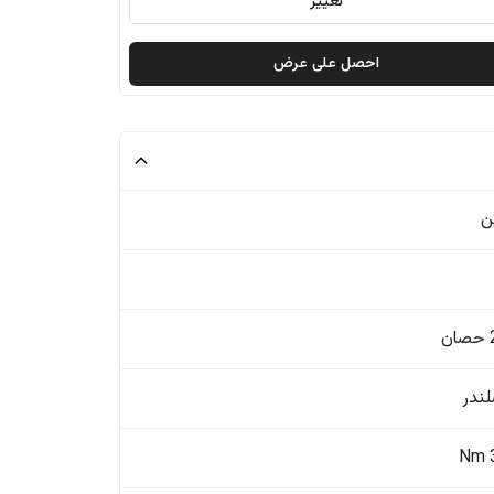
تغيير
احصل على عرض
ن
ن