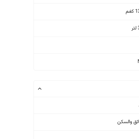
غم
ئق والسکن