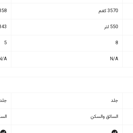
3570 كغم
1358 ك
550 لتر
343 لتر
5
8
N/A
N/A
جلد
جلد
السائق والسکن
السا