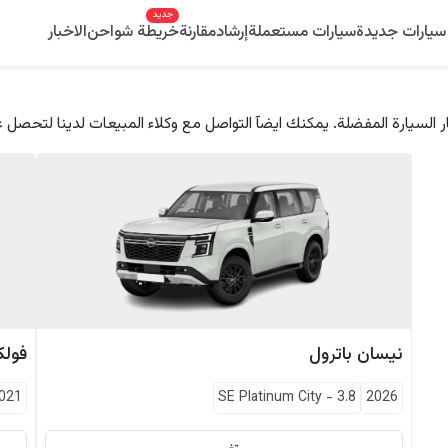
جديد
سيارات جديدة
سيارات مستعملة
إرشاد
مقارنة
خريطة شواحن
الاخبار
 السيارة المفضلة. يمكنك ايضآ التواصل مع وكلاء المبيعات لدينا لتحصل 
نيسان
باترول
فول
021
SE Platinum City
-
3.8
2026