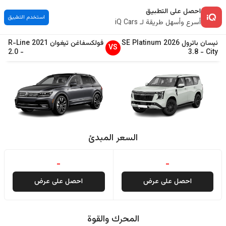
احصل على التطبيق
استخدم التطبيق
أسرع وأسهل طريقة لـ iQ Cars
نيسان
باترول
2026
SE Platinum
فولكسفاغن
تيغوان
2021
R-Line
VS
2.0
-
3.8
-
City
السعر المبدئ
-
-
احصل على عرض
احصل على عرض
المحرك والقوة