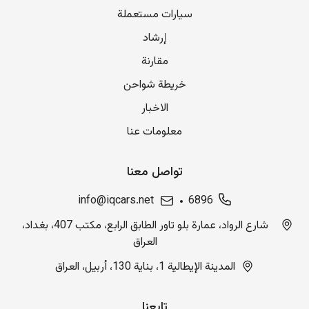
سيارات مستعملة
إرشاد
مقارنة
خريطة شواحن
الاخبار
معلومات عنا
تواصل معنا
info@iqcars.net
6896
شارع الرواد، عمارة بلو تاور الطابق الرابع، مكتب 407، بغداد،
العراق
المدينة الإيطالية 1، بناية 130، أربيل، العراق
تابعنا