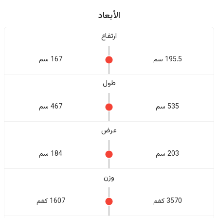
الأبعاد
ارتفاع
195.5 سم
167 سم
طول
535 سم
467 سم
عرض
203 سم
184 سم
وزن
3570 كغم
1607 كغم