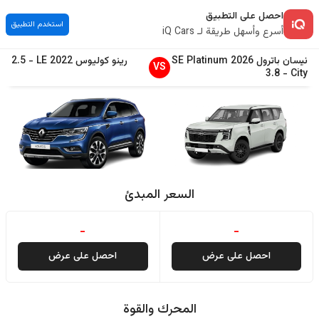
احصل على التطبيق
استخدم التطبيق
أسرع وأسهل طريقة لـ iQ Cars
نيسان
باترول
2026
SE Platinum
رينو
كوليوس
2022
LE
-
2.5
VS
3.8
-
City
السعر المبدئ
-
-
احصل على عرض
احصل على عرض
المحرك والقوة