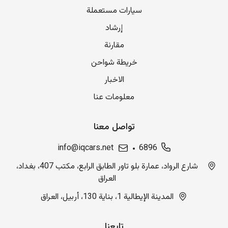
سيارات مستعملة
إرشاد
مقارنة
خريطة شواحن
الاخبار
معلومات عنا
تواصل معنا
info@iqcars.net
6896
شارع الرواد، عمارة بلو تاور الطابق الرابع، مكتب 407، بغداد،
العراق
المدينة الإيطالية 1، بناية 130، أربيل، العراق
تابعنا