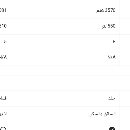
3570 كغم
1081 ك
550 لتر
510 لتر
5
8
N/A
N/A
جلد
قما
السائق والسکن
لا ی