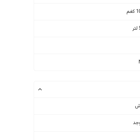
غم
ش
وجد