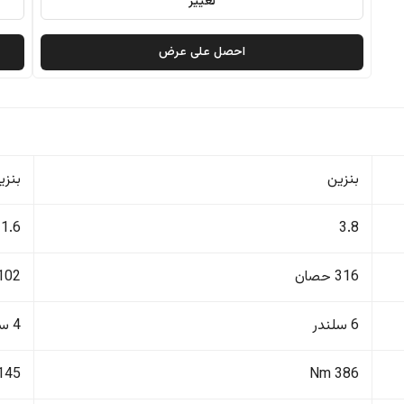
تغيير
احصل على عرض
بنزين
بنزي
1.6
3.8
316 حصان
102 حصا
6 سلندر
4 سلندر
145 Nm
386 Nm