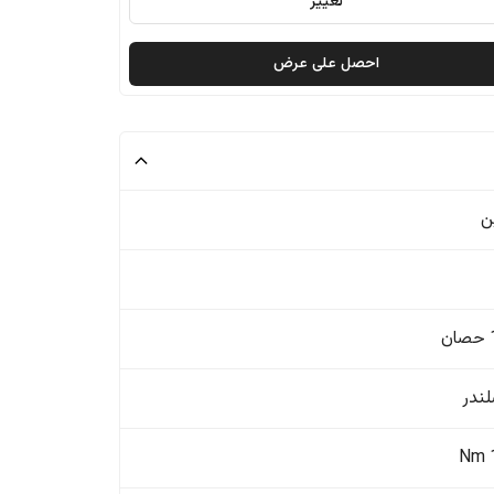
تغيير
احصل على عرض
ن
ن