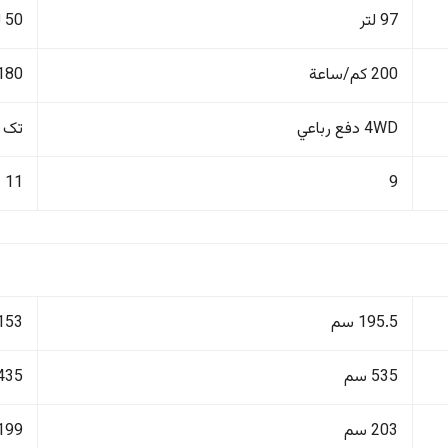
97 لتر
50 لتر
200 كم/ساعة
180 كم/ساع
4WD دفع رباعي
تک 
11
9
195.5 سم
153 سم
535 سم
435 سم
203 سم
199 سم