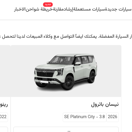
جديد
سيارات جديدة
سيارات مستعملة
إرشاد
مقارنة
خريطة شواحن
الاخبار
 السيارة المفضلة. يمكنك ايضآ التواصل مع وكلاء المبيعات لدينا لتحصل 
نيسان
باترول
رينو
022
SE Platinum City
-
3.8
2026