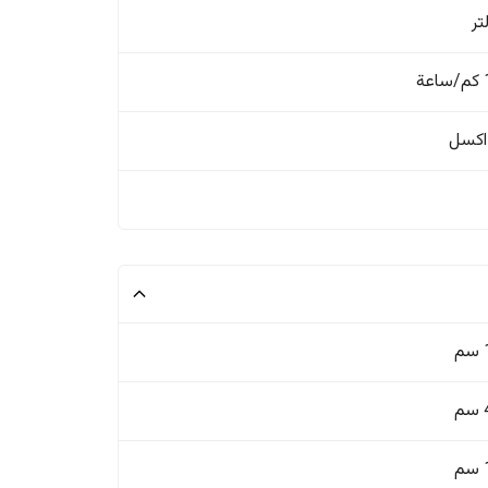
ة
اکسل