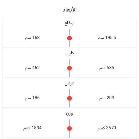
الأبعاد
ارتفاع
195.5 سم
168 سم
طول
535 سم
462 سم
عرض
203 سم
186 سم
وزن
3570 كغم
1834 كغم