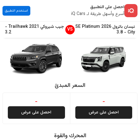
احصل على التطبيق
استخدم التطبيق
أسرع وأسهل طريقة لـ iQ Cars
نيسان
باترول
2026
SE Platinum
جيب
شيروكي
2021
Trailhawk
-
VS
3.2
3.8
-
City
السعر المبدئ
-
-
احصل على عرض
احصل على عرض
المحرك والقوة