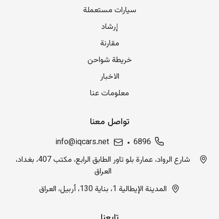
سيارات مستعملة
إرشاد
مقارنة
خريطة شواحن
الاخبار
معلومات عنا
تواصل معنا
info@iqcars.net
6896
شارع الرواد، عمارة بلو تاور الطابق الرابع، مكتب 407، بغداد،
العراق
المدينة الإيطالية 1، بناية 130، أربيل، العراق
تابعنا