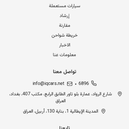
سيارات مستعملة
إرشاد
مقارنة
خريطة شواحن
الاخبار
معلومات عنا
تواصل معنا
info@iqcars.net
6896
شارع الرواد، عمارة بلو تاور الطابق الرابع، مكتب 407، بغداد،
العراق
المدينة الإيطالية 1، بناية 130، أربيل، العراق
تابعنا