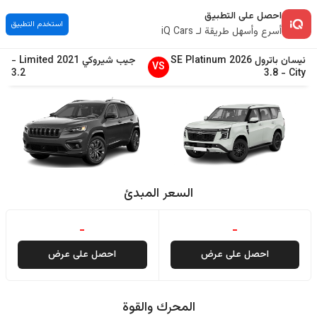
احصل على التطبيق
استخدم التطبيق
أسرع وأسهل طريقة لـ iQ Cars
نيسان
باترول
2026
SE Platinum
جيب
شيروكي
2021
Limited
-
VS
3.2
3.8
-
City
السعر المبدئ
-
-
احصل على عرض
احصل على عرض
المحرك والقوة