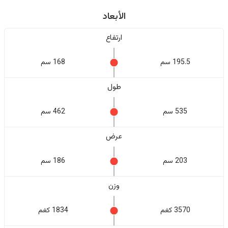
الأبعاد
ارتفاع
195.5 سم
168 سم
طول
535 سم
462 سم
عرض
203 سم
186 سم
وزن
3570 كغم
1834 كغم