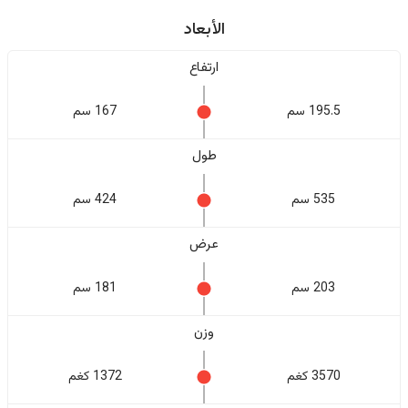
الأبعاد
ارتفاع
195.5 سم
167 سم
طول
535 سم
424 سم
عرض
203 سم
181 سم
وزن
3570 كغم
1372 كغم