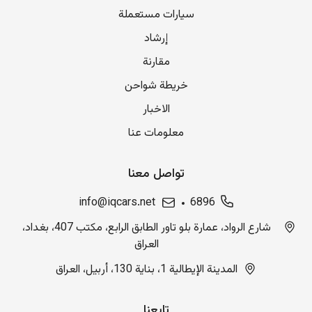
سيارات مستعملة
إرشاد
مقارنة
خريطة شواحن
الاخبار
معلومات عنا
تواصل معنا
info@iqcars.net
6896
شارع الرواد، عمارة بلو تاور الطابق الرابع، مكتب 407، بغداد،
العراق
المدينة الإيطالية 1، بناية 130، أربيل، العراق
تابعنا