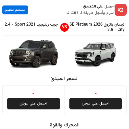
احصل على التطبيق
استخدم التطبيق
أسرع وأسهل طريقة لـ iQ Cars
نيسان
باترول
2026
SE Platinum
جيب
رينيجيد
2021
Sport
-
2.4
VS
3.8
-
City
السعر المبدئ
-
-
احصل على عرض
احصل على عرض
المحرك والقوة