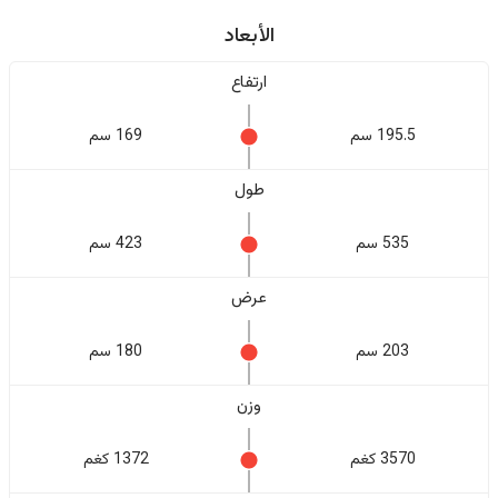
الأبعاد
ارتفاع
195.5 سم
169 سم
طول
535 سم
423 سم
عرض
203 سم
180 سم
وزن
3570 كغم
1372 كغم