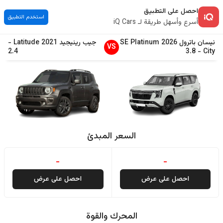
احصل على التطبيق
استخدم التطبيق
أسرع وأسهل طريقة لـ iQ Cars
نيسان
باترول
2026
SE Platinum
جيب
رينيجيد
2021
Latitude
-
VS
2.4
3.8
-
City
السعر المبدئ
-
-
احصل على عرض
احصل على عرض
المحرك والقوة