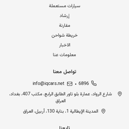
سيارات مستعملة
إرشاد
مقارنة
خريطة شواحن
الاخبار
معلومات عنا
تواصل معنا
info@iqcars.net
6896
شارع الرواد، عمارة بلو تاور الطابق الرابع، مكتب 407، بغداد،
العراق
المدينة الإيطالية 1، بناية 130، أربيل، العراق
تابعنا