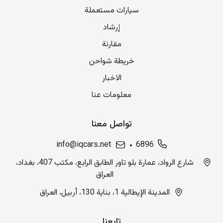
سيارات مستعملة
إرشاد
مقارنة
خريطة شواحن
الاخبار
معلومات عنا
تواصل معنا
info@iqcars.net
6896
شارع الرواد، عمارة بلو تاور الطابق الرابع، مكتب 407، بغداد،
العراق
المدينة الإيطالية 1، بناية 130، أربيل، العراق
تابعنا