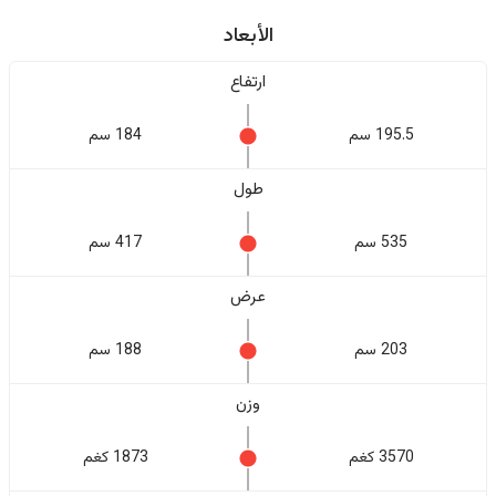
الأبعاد
ارتفاع
195.5 سم
184 سم
طول
535 سم
417 سم
عرض
203 سم
188 سم
وزن
3570 كغم
1873 كغم