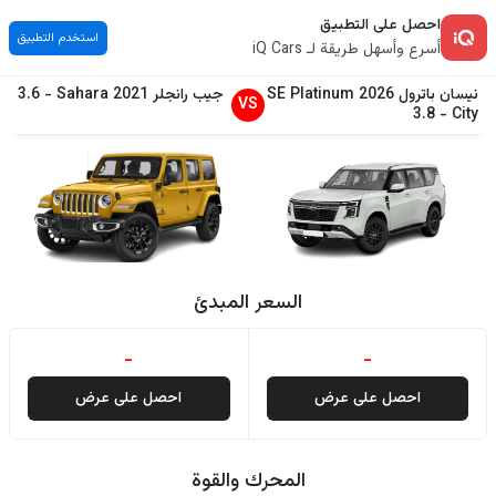
احصل على التطبيق
استخدم التطبيق
أسرع وأسهل طريقة لـ iQ Cars
نيسان
باترول
2026
SE Platinum
جيب
رانجلر
2021
Sahara
-
3.6
VS
3.8
-
City
السعر المبدئ
-
-
احصل على عرض
احصل على عرض
المحرك والقوة