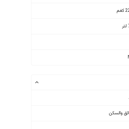
غم
ئق والسکن