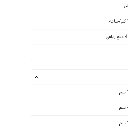
ة
باعي