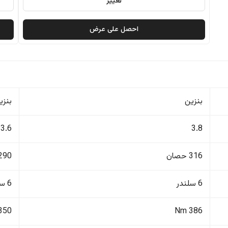
تغيير
احصل على عرض
بنزين
بنزي
3.6
3.8
316 حصان
290 حصا
6 سلندر
6 سلندر
350 Nm
386 Nm