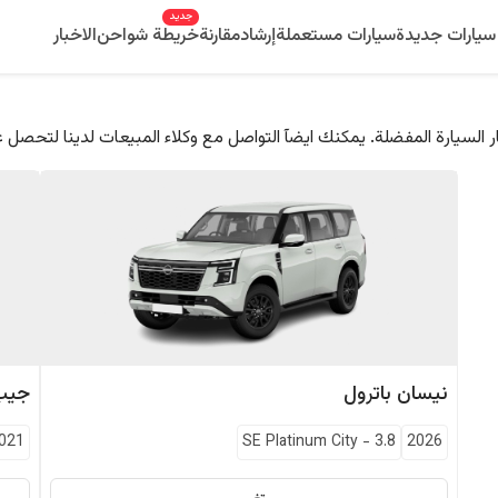
جديد
سيارات جديدة
سيارات مستعملة
إرشاد
مقارنة
خريطة شواحن
الاخبار
 السيارة المفضلة. يمكنك ايضآ التواصل مع وكلاء المبيعات لدينا لتحصل 
نيسان
باترول
جيب
021
SE Platinum City
-
3.8
2026