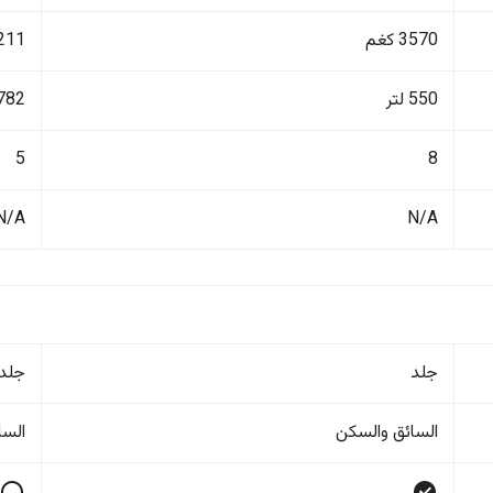
3570 كغم
2211 ك
550 لتر
782 لتر
5
8
N/A
N/A
جلد
جلد
السائق والسکن
السا