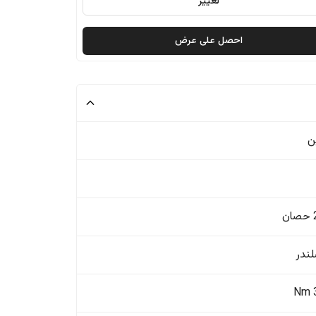
تغيير
احصل على عرض
ن
ن